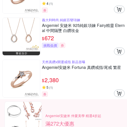
4
(
1
)
券
義大利時尚 純銀百變項鍊
Angemiel 安婕米 925純銀項鍊 Fairy精靈 Etern
al 中間隔墜 白鑽玫金
672
$
挑戰低價
券
天然真鑽x開運戒指 新品首曝
Angemiel安婕米 Fortuna 真鑽戒指/尾戒 繁星
2,380
$
5
(
1
)
券
Angemiel安婕米 仲夏美學 精選4折起
滿272大優惠