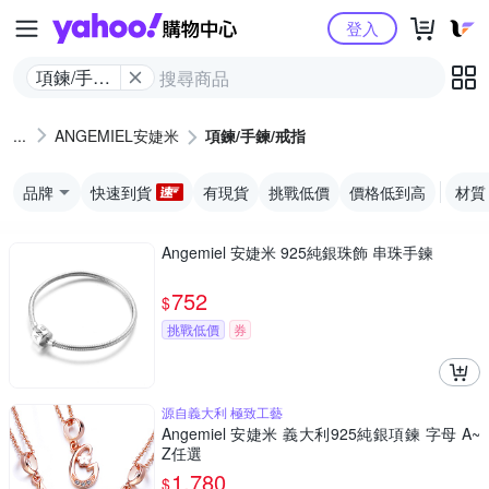
Yahoo購物中心
登入
項鍊/手鍊/
戒指
ANGEMIEL安婕米
項鍊/手鍊/戒指
品牌
快速到貨
有現貨
挑戰低價
價格低到高
材質
Angemiel 安婕米 925純銀珠飾 串珠手鍊
752
$
挑戰低價
券
源自義大利 極致工藝
Angemiel 安婕米 義大利925純銀項鍊 字母 A~
Z任選
1,780
$