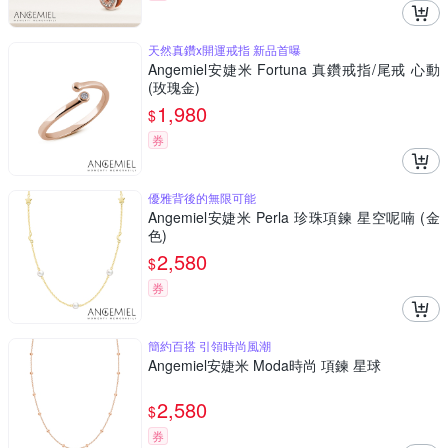
天然真鑽x開運戒指 新品首曝
Angemiel安婕米 Fortuna 真鑽戒指/尾戒 心動
(玫瑰金)
1,980
$
券
優雅背後的無限可能
Angemiel安婕米 Perla 珍珠項鍊 星空呢喃 (金
色)
2,580
$
券
簡約百搭 引領時尚風潮
Angemiel安婕米 Moda時尚 項鍊 星球
2,580
$
券