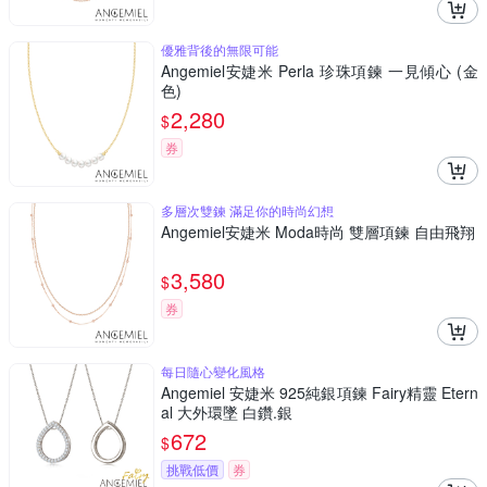
優雅背後的無限可能
Angemiel安婕米 Perla 珍珠項鍊 一見傾心 (金
色)
2,280
$
券
多層次雙鍊 滿足你的時尚幻想
Angemiel安婕米 Moda時尚 雙層項鍊 自由飛翔
3,580
$
券
每日隨心變化風格
Angemiel 安婕米 925純銀項鍊 Fairy精靈 Etern
al 大外環墜 白鑽.銀
672
$
挑戰低價
券