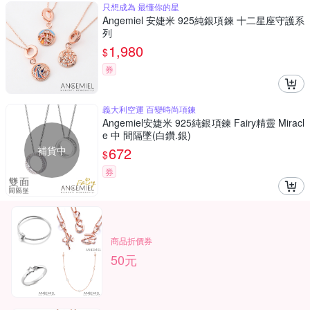
只想成為 最懂你的星
Angemiel 安婕米 925純銀項鍊 十二星座守護系
列
1,980
$
券
義大利空運 百變時尚項鍊
Angemiel安婕米 925純銀項鍊 Fairy精靈 Miracl
e 中 間隔墜(白鑽.銀)
補貨中
672
$
券
商品折價券
50元