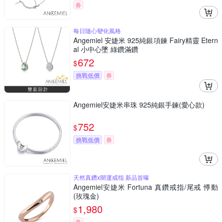
券
每日隨心變化風格
Angemiel 安婕米 925純銀項鍊 Fairy精靈 Etern
al 小中心墜 綠鑽滿鑽
672
$
挑戰低價
券
Angemiel安婕米串珠 925純銀手鍊(愛心款)
752
$
挑戰低價
券
天然真鑽x開運戒指 新品首曝
Angemiel安婕米 Fortuna 真鑽戒指/尾戒 悸動
(玫瑰金)
1,980
$
券