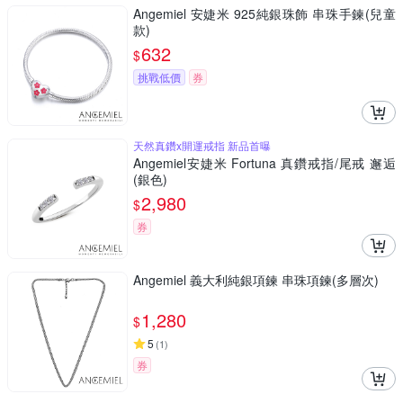
Angemiel 安婕米 925純銀珠飾 串珠手鍊(兒童
款)
632
$
挑戰低價
券
天然真鑽x開運戒指 新品首曝
Angemiel安婕米 Fortuna 真鑽戒指/尾戒 邂逅
(銀色)
2,980
$
券
Angemiel 義大利純銀項鍊 串珠項鍊(多層次)
1,280
$
5
(
1
)
券