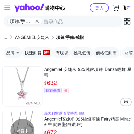
Yahoo購物中心
登入
項鍊/手鍊/
戒指
ANGEMIEL安婕米
項鍊/手鍊/戒指
品牌
快速到貨
有現貨
挑戰低價
價格低到高
材質
Angemiel 安婕米 925純銀項鍊 Danza輕舞 星
晴
632
$
挑戰低價
券
義大利空運 百變時尚項鍊
Angemiel安婕米 925純銀項鍊 Fairy精靈 Miracl
e 中 間隔墜(白鑽.銀)
補貨中
672
$