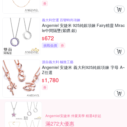
券
義大利空運 百變時尚項鍊
Angemiel 安婕米 925純銀項鍊 Fairy精靈 Mirac
le中間隔墜(紫鑽.銀)
672
$
挑戰低價
券
源自義大利 極致工藝
Angemiel 安婕米 義大利925純銀項鍊 字母 A~
Z任選
1,780
$
券
Angemiel安婕米 仲夏美學 精選4折起
滿272大優惠