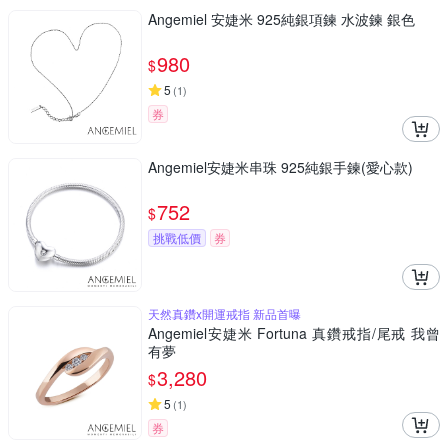
Angemiel 安婕米 925純銀項鍊 水波鍊 銀色
980
$
5
(
1
)
券
Angemiel安婕米串珠 925純銀手鍊(愛心款)
752
$
挑戰低價
券
天然真鑽x開運戒指 新品首曝
Angemiel安婕米 Fortuna 真鑽戒指/尾戒 我曾
有夢
3,280
$
5
(
1
)
券