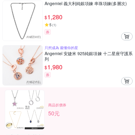
Angemiel 義大利純銀項鍊 串珠項鍊(多層次)
1,280
$
5
(
1
)
券
只想成為 最懂你的星
Angemiel 安婕米 925純銀項鍊 十二星座守護系
列
1,980
$
券
商品折價券
50元