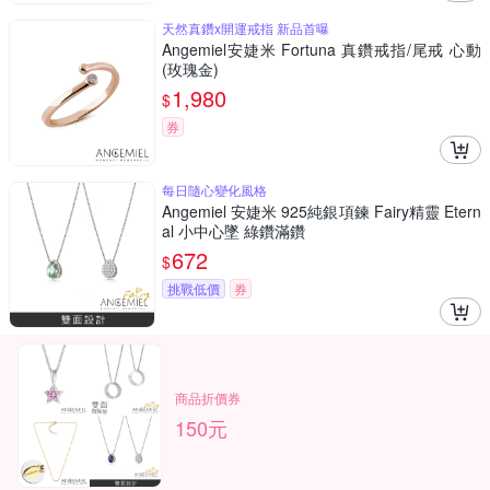
天然真鑽x開運戒指 新品首曝
Angemiel安婕米 Fortuna 真鑽戒指/尾戒 心動
(玫瑰金)
1,980
$
券
每日隨心變化風格
Angemiel 安婕米 925純銀項鍊 Fairy精靈 Etern
al 小中心墜 綠鑽滿鑽
672
$
挑戰低價
券
商品折價券
150元