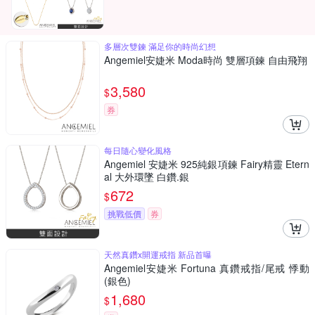
多層次雙鍊 滿足你的時尚幻想
Angemiel安婕米 Moda時尚 雙層項鍊 自由飛翔
3,580
$
券
每日隨心變化風格
Angemiel 安婕米 925純銀項鍊 Fairy精靈 Etern
al 大外環墜 白鑽.銀
672
$
挑戰低價
券
天然真鑽x開運戒指 新品首曝
Angemiel安婕米 Fortuna 真鑽戒指/尾戒 悸動
(銀色)
1,680
$