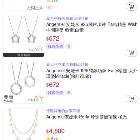
(
1
)
券
義大利時尚 純銀百變項鍊
Angemiel 安婕米 925純銀項鍊 Fairy精靈 Wish
中間隔墜 藍鑽.白鑽
672
$
挑戰低價
券
義大利空運 百變時尚項鍊
Angemiel 安婕米 925純銀項鍊 Fairy精靈 大外
環墜Miracle(粉紅鑽.銀)
672
$
挑戰低價
券
優雅背後的無限可能
Angemiel安婕米 Perla 珍珠雙層項鍊 極光
4,880
$
5
(
1
)