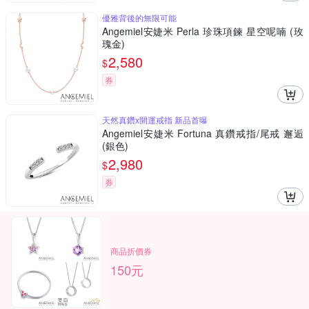
優雅背後的無限可能
Angemiel安婕米 Perla 珍珠項鍊 星空呢喃 (玫
瑰金)
2,580
$
券
天然真鑽x開運戒指 新品首曝
Angemiel安婕米 Fortuna 真鑽戒指/尾戒 邂逅
(銀色)
2,980
$
券
商品折價券
150元