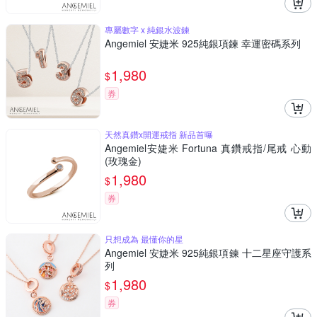
專屬數字 x 純銀水波鍊
Angemiel 安婕米 925純銀項鍊 幸運密碼系列
1,980
$
券
天然真鑽x開運戒指 新品首曝
Angemiel安婕米 Fortuna 真鑽戒指/尾戒 心動
(玫瑰金)
1,980
$
券
只想成為 最懂你的星
Angemiel 安婕米 925純銀項鍊 十二星座守護系
列
1,980
$
券