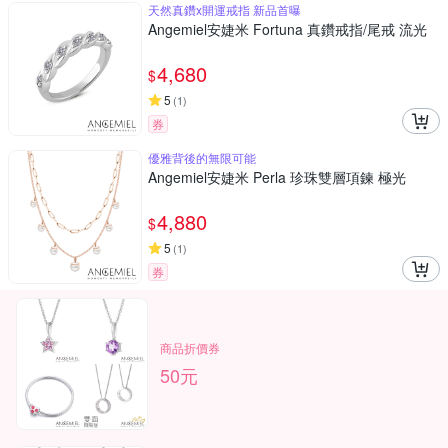
天然真鑽x開運戒指 新品首曝
Angemiel安婕米 Fortuna 真鑽戒指/尾戒 流光
4,680
$
5
(
1
)
券
優雅背後的無限可能
Angemiel安婕米 Perla 珍珠雙層項鍊 極光
4,880
$
5
(
1
)
券
商品折價券
50元