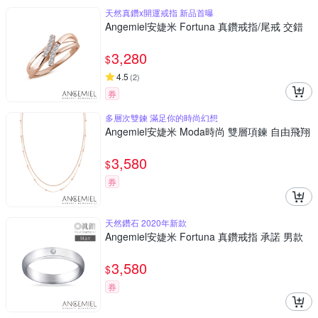
天然真鑽x開運戒指 新品首曝
Angemiel安婕米 Fortuna 真鑽戒指/尾戒 交錯
3,280
$
4.5
(
2
)
券
多層次雙鍊 滿足你的時尚幻想
Angemiel安婕米 Moda時尚 雙層項鍊 自由飛翔
3,580
$
券
天然鑽石 2020年新款
Angemiel安婕米 Fortuna 真鑽戒指 承諾 男款
3,580
$
券