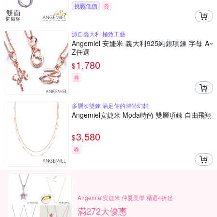
挑戰低價
券
源自義大利 極致工藝
Angemiel 安婕米 義大利925純銀項鍊 字母 A~
Z任選
1,780
$
券
多層次雙鍊 滿足你的時尚幻想
Angemiel安婕米 Moda時尚 雙層項鍊 自由飛翔
3,580
$
券
Angemiel安婕米 仲夏美學 精選4折起
滿272大優惠