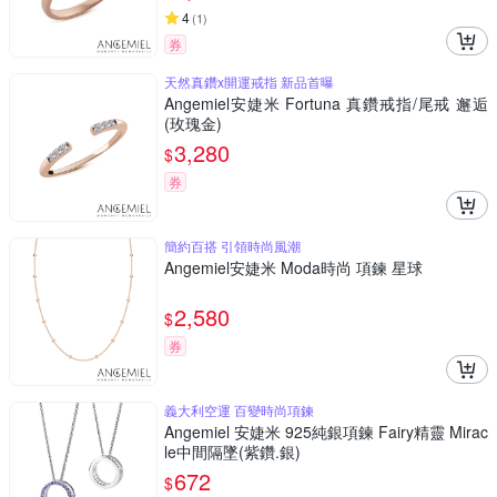
4
(
1
)
券
天然真鑽x開運戒指 新品首曝
Angemiel安婕米 Fortuna 真鑽戒指/尾戒 邂逅
(玫瑰金)
3,280
$
券
簡約百搭 引領時尚風潮
Angemiel安婕米 Moda時尚 項鍊 星球
2,580
$
券
義大利空運 百變時尚項鍊
Angemiel 安婕米 925純銀項鍊 Fairy精靈 Mirac
le中間隔墜(紫鑽.銀)
672
$