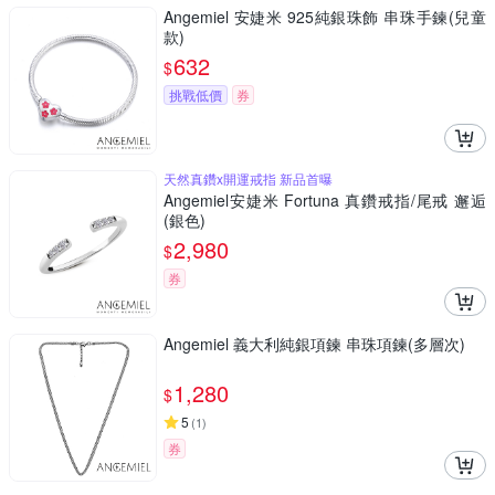
Angemiel 安婕米 925純銀珠飾 串珠手鍊(兒童
款)
632
$
挑戰低價
券
天然真鑽x開運戒指 新品首曝
Angemiel安婕米 Fortuna 真鑽戒指/尾戒 邂逅
(銀色)
2,980
$
券
Angemiel 義大利純銀項鍊 串珠項鍊(多層次)
1,280
$
5
(
1
)
券