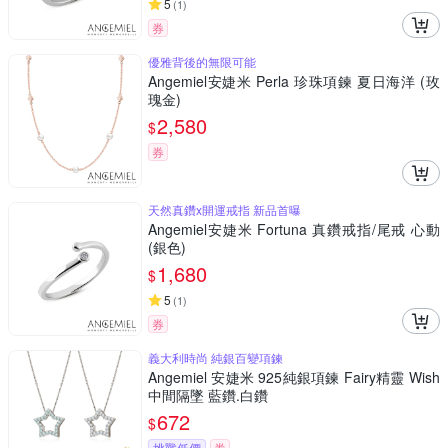
5
(
1
)
券
優雅背後的無限可能
Angemiel安婕米 Perla 珍珠項鍊 夏日海洋 (玫
瑰金)
2,580
$
券
天然真鑽x開運戒指 新品首曝
Angemiel安婕米 Fortuna 真鑽戒指/尾戒 心動
(銀色)
1,680
$
5
(
1
)
券
義大利時尚 純銀百變項鍊
Angemiel 安婕米 925純銀項鍊 Fairy精靈 Wish
中間隔墜 藍鑽.白鑽
672
$
挑戰低價
券