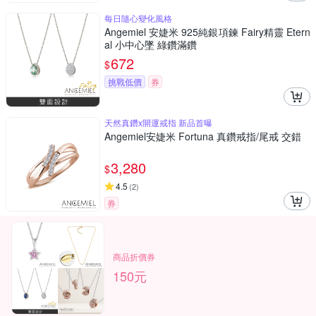
每日隨心變化風格
Angemiel 安婕米 925純銀項鍊 Fairy精靈 Etern
al 小中心墜 綠鑽滿鑽
672
$
挑戰低價
券
天然真鑽x開運戒指 新品首曝
Angemiel安婕米 Fortuna 真鑽戒指/尾戒 交錯
3,280
$
4.5
(
2
)
券
商品折價券
150元