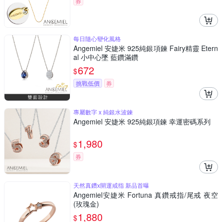
券
每日隨心變化風格
Angemiel 安婕米 925純銀項鍊 Fairy精靈 Etern
al 小中心墜 藍鑽滿鑽
672
$
挑戰低價
券
專屬數字 x 純銀水波鍊
Angemiel 安婕米 925純銀項鍊 幸運密碼系列
1,980
$
券
天然真鑽x開運戒指 新品首曝
Angemiel安婕米 Fortuna 真鑽戒指/尾戒 夜空
(玫瑰金)
1,880
$