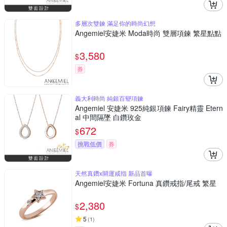
多層次雙鍊 滿足你的時尚幻想
Angemiel安婕米 Moda時尚 雙層項鍊 繁星點點
3,580
$
券
義大利時尚 純銀百變項鍊
Angemiel 安婕米 925純銀項鍊 Fairy精靈 Etern
al 中間隔墜 白鑽玫金
672
$
挑戰低價
券
天然真鑽x開運戒指 新品首曝
Angemiel安婕米 Fortuna 真鑽戒指/尾戒 繁星
2,380
$
5
(
1
)