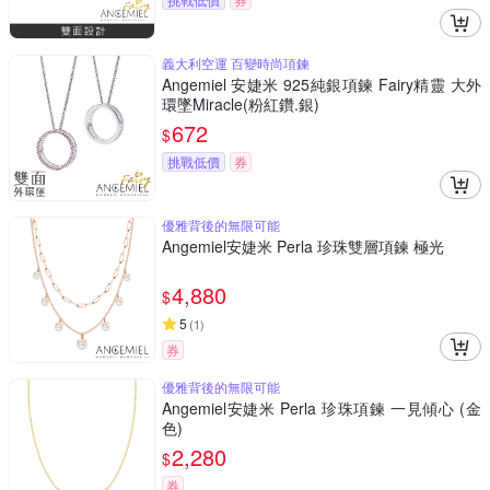
義大利空運 百變時尚項鍊
Angemiel 安婕米 925純銀項鍊 Fairy精靈 大外
環墜Miracle(粉紅鑽.銀)
672
$
挑戰低價
券
優雅背後的無限可能
Angemiel安婕米 Perla 珍珠雙層項鍊 極光
4,880
$
5
(
1
)
券
優雅背後的無限可能
Angemiel安婕米 Perla 珍珠項鍊 一見傾心 (金
色)
2,280
$
券