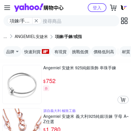
Yahoo購物中心
登入
項鍊/手鍊/
戒指
ANGEMIEL安婕米
項鍊/手鍊/戒指
品牌
快速到貨
有現貨
挑戰低價
價格低到高
材質
Angemiel 安婕米 925純銀珠飾 串珠手鍊
752
$
券
源自義大利 極致工藝
Angemiel 安婕米 義大利925純銀項鍊 字母 A~
Z任選
1,780
$