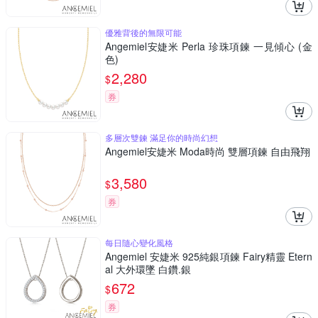
優雅背後的無限可能
Angemiel安婕米 Perla 珍珠項鍊 一見傾心 (金
色)
2,280
$
券
多層次雙鍊 滿足你的時尚幻想
Angemiel安婕米 Moda時尚 雙層項鍊 自由飛翔
3,580
$
券
每日隨心變化風格
Angemiel 安婕米 925純銀項鍊 Fairy精靈 Etern
al 大外環墜 白鑽.銀
672
$
券