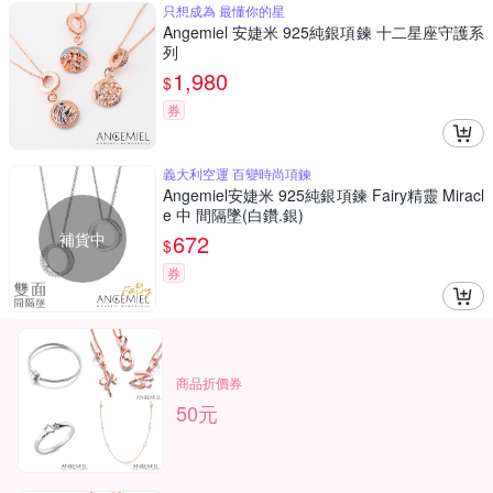
只想成為 最懂你的星
Angemiel 安婕米 925純銀項鍊 十二星座守護系
列
1,980
$
券
義大利空運 百變時尚項鍊
Angemiel安婕米 925純銀項鍊 Fairy精靈 Miracl
e 中 間隔墜(白鑽.銀)
補貨中
672
$
券
商品折價券
50元