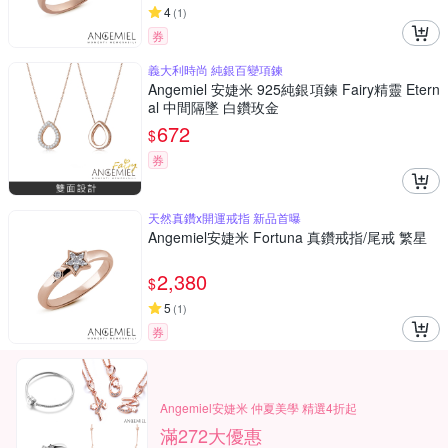
4
(
1
)
券
義大利時尚 純銀百變項鍊
Angemiel 安婕米 925純銀項鍊 Fairy精靈 Etern
al 中間隔墜 白鑽玫金
672
$
券
天然真鑽x開運戒指 新品首曝
Angemiel安婕米 Fortuna 真鑽戒指/尾戒 繁星
2,380
$
5
(
1
)
券
Angemiel安婕米 仲夏美學 精選4折起
滿272大優惠