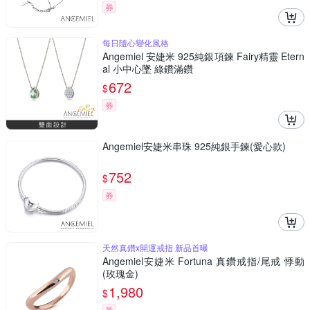
券
每日隨心變化風格
Angemiel 安婕米 925純銀項鍊 Fairy精靈 Etern
al 小中心墜 綠鑽滿鑽
672
$
券
Angemiel安婕米串珠 925純銀手鍊(愛心款)
752
$
券
天然真鑽x開運戒指 新品首曝
Angemiel安婕米 Fortuna 真鑽戒指/尾戒 悸動
(玫瑰金)
1,980
$
券