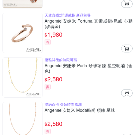
天然真鑽x開運戒指 新品首曝
Angemiel安婕米 Fortuna 真鑽戒指/尾戒 心動
(玫瑰金)
1,980
$
券
優雅背後的無限可能
Angemiel安婕米 Perla 珍珠項鍊 星空呢喃 (金
色)
2,580
$
券
簡約百搭 引領時尚風潮
Angemiel安婕米 Moda時尚 項鍊 星球
2,580
$
券