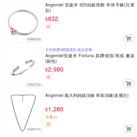
Angemiel 安婕米 925純銀珠飾 串珠手鍊(兒童
款)
632
$
券
天然真鑽x開運戒指 新品首曝
Angemiel安婕米 Fortuna 真鑽戒指/尾戒 邂逅
(銀色)
2,980
$
券
Angemiel 義大利純銀項鍊 串珠項鍊(多層次)
1,280
$
5
(
1
)
券