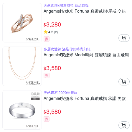
天然真鑽x開運戒指 新品首曝
Angemiel安婕米 Fortuna 真鑽戒指/尾戒 交錯
3,280
$
4.5
(
2
)
券
多層次雙鍊 滿足你的時尚幻想
Angemiel安婕米 Moda時尚 雙層項鍊 自由飛翔
3,580
$
券
天然鑽石 2020年新款
Angemiel安婕米 Fortuna 真鑽戒指 承諾 男款
3,580
$
券