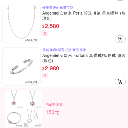
優雅背後的無限可能
Angemiel安婕米 Perla 珍珠項鍊 星空呢喃 (玫
瑰金)
2,580
$
券
天然真鑽x開運戒指 新品首曝
Angemiel安婕米 Fortuna 真鑽戒指/尾戒 邂逅
(銀色)
2,980
$
券
商品折價券
150元