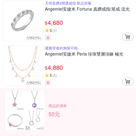
天然真鑽x開運戒指 新品首曝
Angemiel安婕米 Fortuna 真鑽戒指/尾戒 流光
4,680
$
5
(
1
)
券
優雅背後的無限可能
Angemiel安婕米 Perla 珍珠雙層項鍊 極光
4,880
$
5
(
1
)
券
商品折價券
50元