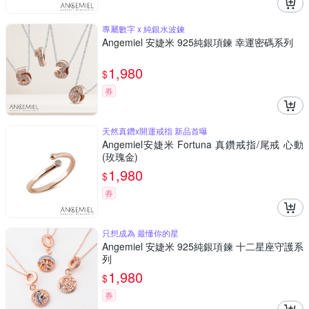
專屬數字 x 純銀水波鍊
Angemiel 安婕米 925純銀項鍊 幸運密碼系列
1,980
$
券
天然真鑽x開運戒指 新品首曝
Angemiel安婕米 Fortuna 真鑽戒指/尾戒 心動
(玫瑰金)
1,980
$
券
只想成為 最懂你的星
Angemiel 安婕米 925純銀項鍊 十二星座守護系
列
1,980
$
券