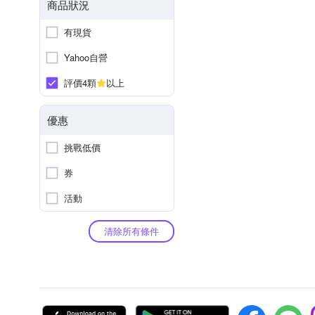
商品狀況
有現貨
Yahoo自營
評價4顆
以上
優惠
挑戰低價
券
活動
清除所有條件