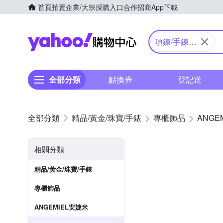
首頁
拍賣
企業/大宗採購入口
合作招商
App下載
Yahoo購物中心
項鍊/手鍊/
戒指
全部分類
點換券
登記送
精品/黃金/珠寶/手錶
專櫃飾品
ANGE
相關分類
精品/黃金/珠寶/手錶
專櫃飾品
ANGEMIEL安婕米