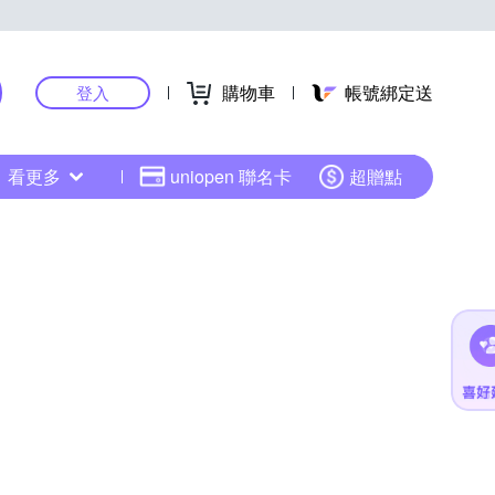
購物車
帳號綁定送
登入
看更多
uniopen 聯名卡
超贈點