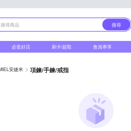
搜尋
必逛好店
刷卡/超取
會員專享
項鍊/手鍊/戒指
MIEL安婕米