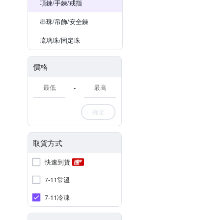
項鍊/手鍊/戒指
串珠/吊飾/安全鍊
琉璃珠/固定珠
價格
-
確定
取貨方式
快速到貨
7-11常溫
7-11冷凍