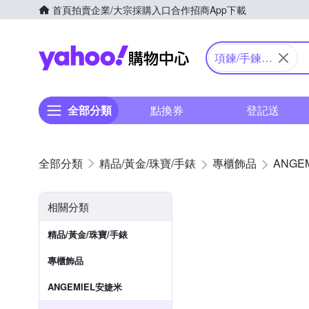
首頁
拍賣
企業/大宗採購入口
合作招商
App下載
Yahoo購物中心
項鍊/手鍊/
戒指
全部分類
點換券
登記送
精品/黃金/珠寶/手錶
專櫃飾品
ANGE
相關分類
精品/黃金/珠寶/手錶
專櫃飾品
ANGEMIEL安婕米