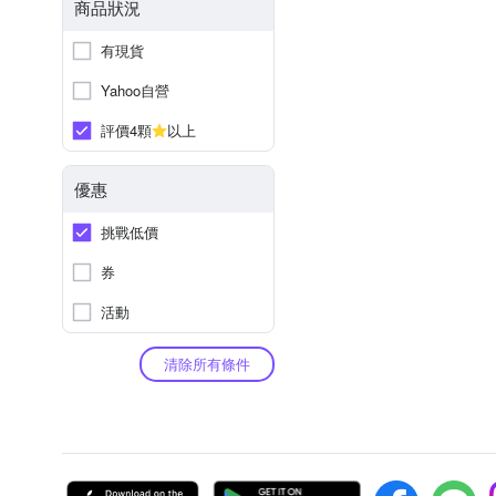
商品狀況
有現貨
Yahoo自營
評價4顆
以上
優惠
挑戰低價
券
活動
清除所有條件