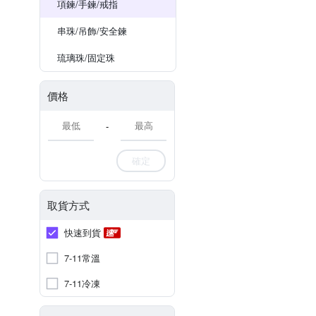
項鍊/手鍊/戒指
串珠/吊飾/安全鍊
琉璃珠/固定珠
價格
-
確定
取貨方式
快速到貨
7-11常溫
7-11冷凍