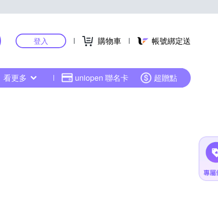
購物車
帳號綁定送
登入
看更多
uniopen 聯名卡
超贈點