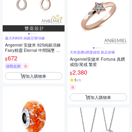
義大利時尚 純銀百變項鍊
Angemiel 安婕米 925純銀項鍊
Fairy精靈 Eternal 中間隔墜 白
天然真鑽x開運戒指 新品首曝
鑽玫金
672
$
Angemiel安婕米 Fortuna 真鑽
戒指/尾戒 繁星
挑戰低價
券
2,380
$
加入購物車
5
(
1
)
券
加入購物車