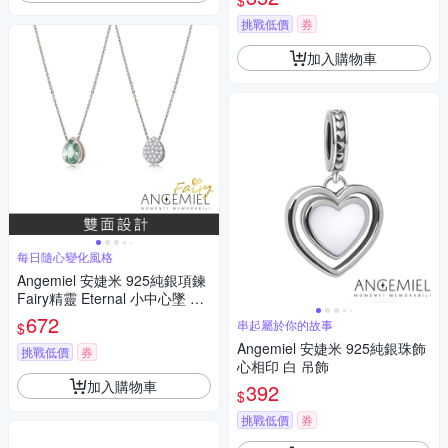
$
挑戰低價
券
加入購物車
每日隨心變化風格
Angemiel 安婕米 925純銀項鍊
Fairy精靈 Eternal 小中心墜 綠
鑽滿鑽
672
串起屬於你的故事
$
Angemiel 安婕米 925純銀珠飾
挑戰低價
券
心相印 白 吊飾
加入購物車
392
$
挑戰低價
券