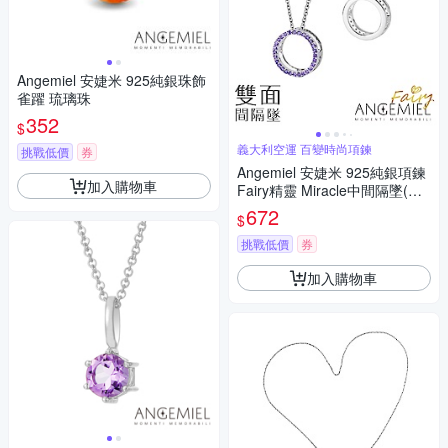
Angemiel 安婕米 925純銀珠飾
雀躍 琉璃珠
352
$
義大利空運 百變時尚項鍊
挑戰低價
券
Angemiel 安婕米 925純銀項鍊
加入購物車
Fairy精靈 Miracle中間隔墜(紫
鑽.銀)
672
$
挑戰低價
券
加入購物車