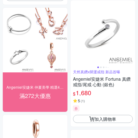
天然真鑽x開運戒指 新品首曝
Angemiel安婕米 Fortuna 真鑽
戒指/尾戒 心動 (銀色)
Angemiel安婕米 仲夏美學 精選4折起
1,680
$
滿272大優惠
5
(
1
)
券
加入購物車