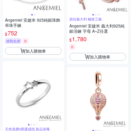
源自義大利 極致工藝
Angemiel 安婕米 925純銀珠飾
串珠手鍊
Angemiel 安婕米 義大利925純
銀項鍊 字母 A~Z任選
752
$
1,780
$
挑戰低價
券
券
加入購物車
加入購物車
天然真鑽x開運戒指 新品首曝