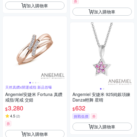
券
加入購物車
加入購物車
天然真鑽x開運戒指 新品首曝
Angemiel安婕米 Fortuna 真鑽
Angemiel 安婕米 925純銀項鍊
戒指/尾戒 交錯
Danza輕舞 星晴
3,280
632
$
$
4.5
(
2
)
挑戰低價
券
券
加入購物車
加入購物車