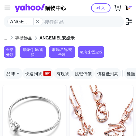
Yahoo購物中心
登入
ANGEMIEL
安婕米
專櫃飾品
ANGEMIEL安婕米
全部
項鍊/手鍊/戒
串珠/吊飾/安
琉璃珠/固定珠
分類
指
全鍊
品牌
快速到貨
有現貨
挑戰低價
價格低到高
種類