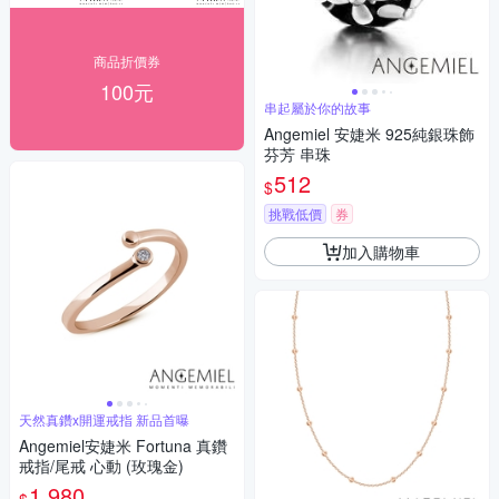
商品折價券
100元
串起屬於你的故事
Angemiel 安婕米 925純銀珠飾
芬芳 串珠
512
$
挑戰低價
券
加入購物車
天然真鑽x開運戒指 新品首曝
Angemiel安婕米 Fortuna 真鑽
戒指/尾戒 心動 (玫瑰金)
1,980