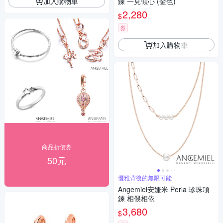
加入購物車
鍊 一見傾心 (金色)
2,280
$
券
加入購物車
商品折價券
50元
優雅背後的無限可能
Angemiel安婕米 Perla 珍珠項
鍊 相偎相依
3,680
$