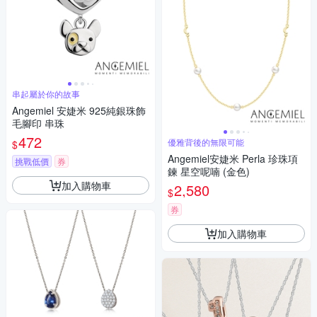
串起屬於你的故事
Angemiel 安婕米 925純銀珠飾
毛腳印 串珠
472
優雅背後的無限可能
$
Angemiel安婕米 Perla 珍珠項
挑戰低價
券
鍊 星空呢喃 (金色)
加入購物車
2,580
$
券
加入購物車