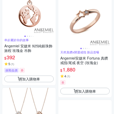
串起屬於你的故事
Angemiel 安婕米 925純銀珠飾
旅程 玫瑰金 吊飾
天然真鑽x開運戒指 新品首曝
392
$
Angemiel安婕米 Fortuna 真鑽
戒指/尾戒 夜空 (玫瑰金)
5
(
1
)
1,880
$
挑戰低價
券
4
(
1
)
加入購物車
券
加入購物車