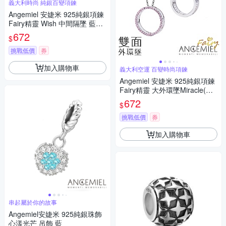
義大利時尚 純銀百變項鍊
Angemiel 安婕米 925純銀項鍊
Fairy精靈 Wish 中間隔墜 藍鑽.
白鑽
672
$
挑戰低價
券
加入購物車
義大利空運 百變時尚項鍊
Angemiel 安婕米 925純銀項鍊
Fairy精靈 大外環墜Miracle(粉
紅鑽.銀)
672
$
挑戰低價
券
加入購物車
串起屬於你的故事
Angemiel安婕米 925純銀珠飾
心漾光芒 吊飾 藍