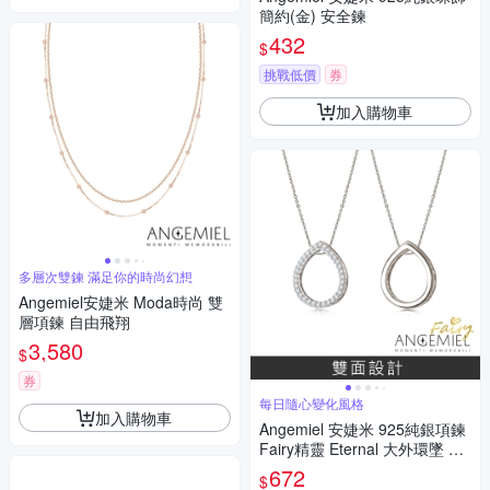
簡約(金) 安全鍊
432
$
挑戰低價
券
加入購物車
多層次雙鍊 滿足你的時尚幻想
Angemiel安婕米 Moda時尚 雙
層項鍊 自由飛翔
3,580
$
券
每日隨心變化風格
加入購物車
Angemiel 安婕米 925純銀項鍊
Fairy精靈 Eternal 大外環墜 白
鑽.銀
672
$