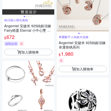
每日隨心變化風格
Angemiel 安婕米 925純銀項鍊
Fairy精靈 Eternal 小中心墜 藍
鑽滿鑽
672
專屬數字 x 純銀水波鍊
$
Angemiel 安婕米 925純銀項鍊
挑戰低價
券
幸運密碼系列
加入購物車
1,980
$
券
加入購物車