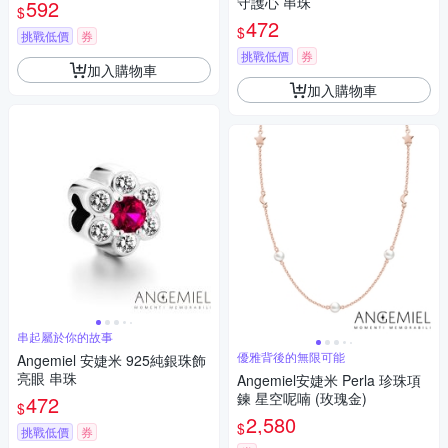
守護心 串珠
592
$
472
$
挑戰低價
券
挑戰低價
券
加入購物車
加入購物車
串起屬於你的故事
優雅背後的無限可能
Angemiel 安婕米 925純銀珠飾
亮眼 串珠
Angemiel安婕米 Perla 珍珠項
鍊 星空呢喃 (玫瑰金)
472
$
2,580
$
挑戰低價
券