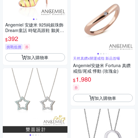
Angemiel 安婕米 925純銀珠飾
Dream童話 時髦高跟鞋 鵝黃
吊飾
392
$
挑戰低價
券
加入購物車
天然真鑽x開運戒指 新品首曝
Angemiel安婕米 Fortuna 真鑽
戒指/尾戒 悸動 (玫瑰金)
1,980
$
券
加入購物車