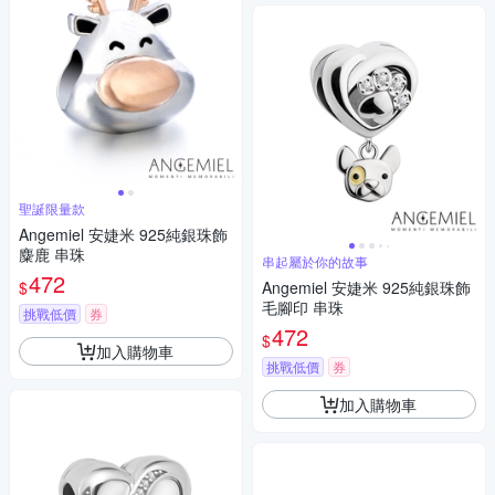
聖誕限量款
Angemiel 安婕米 925純銀珠飾
麋鹿 串珠
串起屬於你的故事
472
$
Angemiel 安婕米 925純銀珠飾
毛腳印 串珠
挑戰低價
券
472
$
加入購物車
挑戰低價
券
加入購物車