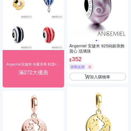
Angemiel 安婕米 925純銀珠飾
賞心 琉璃珠
352
$
Angemiel安婕米 仲夏美學 精選4折起
挑戰低價
券
滿272大優惠
加入購物車