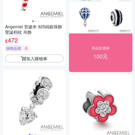
Angemiel 安婕米 925純銀珠飾
聖誕枴杖 吊飾
472
$
商品折價券
挑戰低價
券
100元
加入購物車