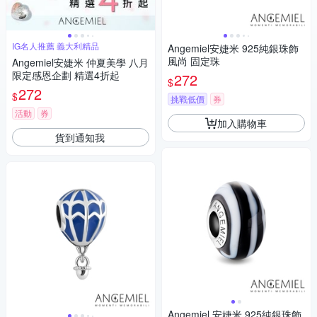
IG名人推薦 義大利精品
Angemiel安婕米 925純銀珠飾
風尚 固定珠
Angemiel安婕米 仲夏美學 八月
限定感恩企劃 精選4折起
272
$
272
$
挑戰低價
券
活動
券
加入購物車
貨到通知我
Angemiel 安婕米 925純銀珠飾