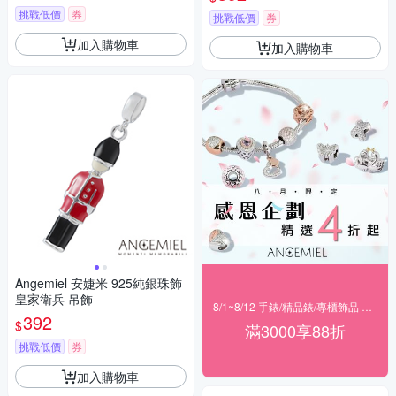
挑戰低價
券
挑戰低價
券
加入購物車
加入購物車
Angemiel 安婕米 925純銀珠飾
皇家衛兵 吊飾
8/1~8/12 手錶/精品錶/專櫃飾品 指定商品滿$3000享88折
392
$
滿3000享88折
挑戰低價
券
加入購物車