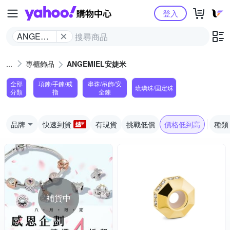
Yahoo購物中心
登入
ANGEMIEL
安婕米
專櫃飾品
ANGEMIEL安婕米
全部
項鍊/手鍊/戒
串珠/吊飾/安
琉璃珠/固定珠
分類
指
全鍊
品牌
快速到貨
有現貨
挑戰低價
價格低到高
種類
補貨中