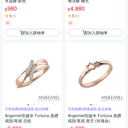
水波鍊 銀色
層項鍊 極光
980
4,880
$
$
5
5
(
1
)
(
1
)
券
券
加入購物車
加入購物車
天然真鑽x開運戒指 新品首曝
天然真鑽x開運戒指 新品首曝
Angemiel安婕米 Fortuna 真鑽
Angemiel安婕米 Fortuna 真鑽
戒指/尾戒 交錯
戒指/尾戒 夜空 (玫瑰金)