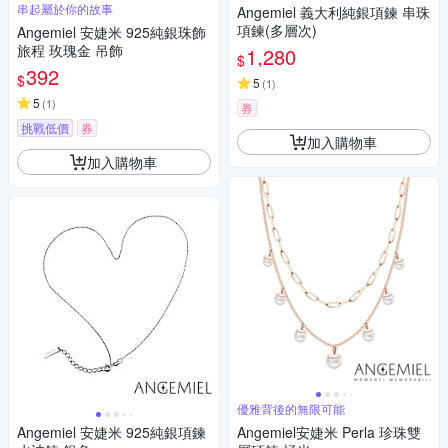
串起屬於你的故事
Angemiel 義大利純銀項鍊 串珠
項鍊(多層次)
Angemiel 安婕米 925純銀珠飾
旅程 玫瑰金 吊飾
1,280
$
392
$
5
(
1
)
5
(
1
)
券
挑戰低價
券
加入購物車
加入購物車
優雅背後的無限可能
Angemiel 安婕米 925純銀項鍊
Angemiel安婕米 Perla 珍珠雙