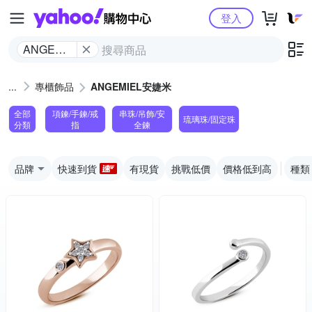
Yahoo購物中心
登入
ANGEMIEL
安婕米
專櫃飾品
ANGEMIEL安婕米
全部
項鍊/手鍊/戒
串珠/吊飾/安
琉璃珠/固定珠
分類
指
全鍊
品牌
快速到貨
有現貨
挑戰低價
價格低到高
種類