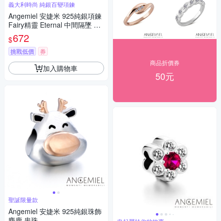
義大利時尚 純銀百變項鍊
Angemiel 安婕米 925純銀項鍊
Fairy精靈 Eternal 中間隔墜 白
鑽玫金
672
$
挑戰低價
券
商品折價券
加入購物車
50元
聖誕限量款
Angemiel 安婕米 925純銀珠飾
麋鹿 串珠