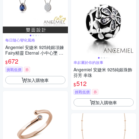
每日隨心變化風格
Angemiel 安婕米 925純銀項鍊
Fairy精靈 Eternal 小中心墜 藍
鑽滿鑽
672
$
串起屬於你的故事
Angemiel 安婕米 925純銀珠飾
挑戰低價
券
芬芳 串珠
加入購物車
512
$
挑戰低價
券
加入購物車