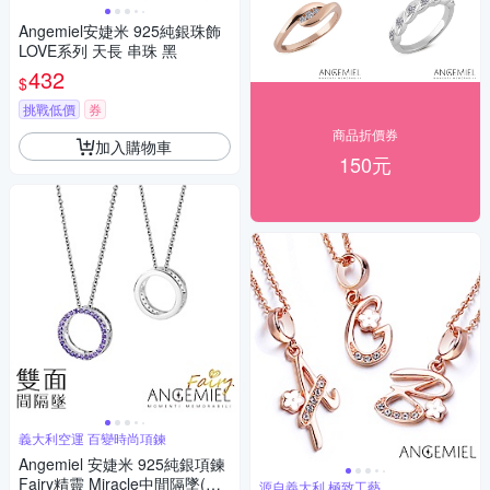
Angemiel安婕米 925純銀珠飾
LOVE系列 天長 串珠 黑
432
$
挑戰低價
券
商品折價券
加入購物車
150元
義大利空運 百變時尚項鍊
Angemiel 安婕米 925純銀項鍊
Fairy精靈 Miracle中間隔墜(紫
源自義大利 極致工藝