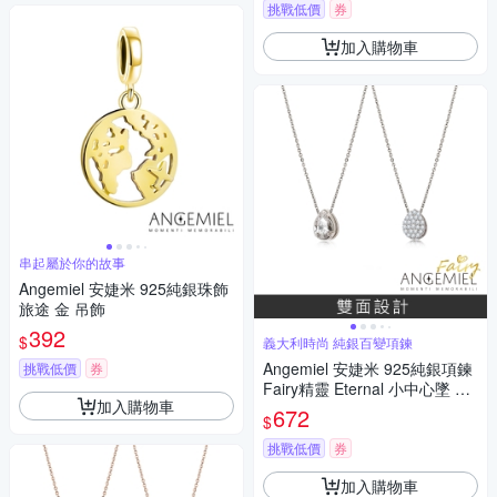
挑戰低價
券
加入購物車
串起屬於你的故事
Angemiel 安婕米 925純銀珠飾
旅途 金 吊飾
392
$
義大利時尚 純銀百變項鍊
Angemiel 安婕米 925純銀項鍊
挑戰低價
券
Fairy精靈 Eternal 小中心墜 白
加入購物車
鑽滿鑽
672
$
挑戰低價
券
加入購物車