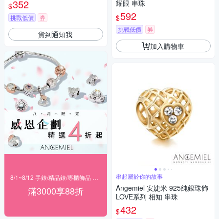
352
耀眼 串珠
$
592
$
挑戰低價
券
挑戰低價
券
貨到通知我
加入購物車
串起屬於你的故事
8/1~8/12 手錶/精品錶/專櫃飾品 指定商品滿$3000享88折
Angemiel 安婕米 925純銀珠飾
滿3000享88折
LOVE系列 相知 串珠
432
$