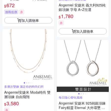
鑽.銀)
672
Angemiel 安婕米 義大利925純
$
銀項鍊 字母 A~Z任選
挑戰低價
券
1,780
$
加入購物車
券
加入購物車
多層次雙鍊 滿足你的時尚幻想
Angemiel安婕米 Moda時尚 雙
層項鍊 自由飛翔
每日隨心變化風格
3,580
Angemiel 安婕米 925純銀項鍊
$
Fairy精靈 Eternal 大外環墜 白
券