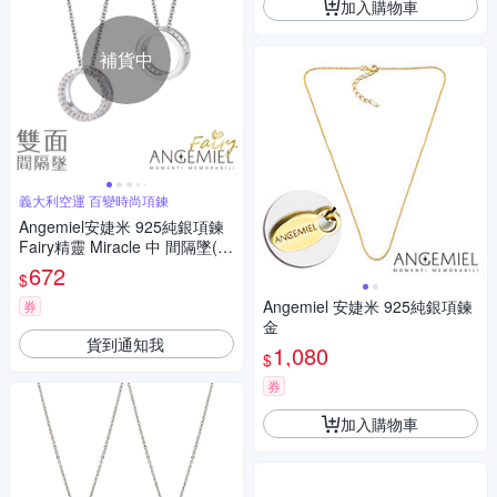
加入購物車
補貨中
義大利空運 百變時尚項鍊
Angemiel安婕米 925純銀項鍊
Fairy精靈 Miracle 中 間隔墜(白
鑽.銀)
672
$
Angemiel 安婕米 925純銀項鍊
券
金
貨到通知我
1,080
$
券
加入購物車