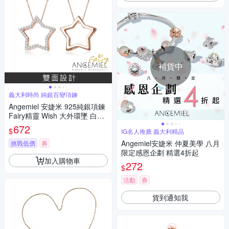
補貨中
義大利時尚 純銀百變項鍊
Angemiel 安婕米 925純銀項鍊
Fairy精靈 Wish 大外環墜 白鑽.
玫瑰金
672
$
IG名人推薦 義大利精品
Angemiel安婕米 仲夏美學 八月
挑戰低價
券
限定感恩企劃 精選4折起
加入購物車
272
$
活動
券
貨到通知我