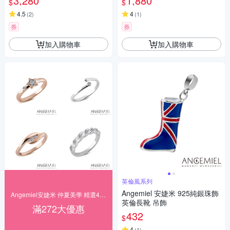
3,280
1,880
$
$
4.5
4
(
2
)
(
1
)
券
券
加入購物車
加入購物車
英倫風系列
Angemiel 安婕米 925純銀珠飾
Angemiel安婕米 仲夏美學 精選4折起
英倫長靴 吊飾
滿272大優惠
432
$
4
(
1
)