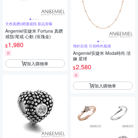
天然真鑽x開運戒指 新品首曝
Angemiel安婕米 Fortuna 真鑽
戒指/尾戒 心動 (玫瑰金)
1,980
$
簡約百搭 引領時尚風潮
Angemiel安婕米 Moda時尚 項
券
鍊 星球
加入購物車
2,580
$
券
加入購物車