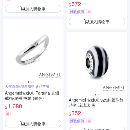
鑽.銀
672
$
加入購物車
挑戰低價
券
加入購物車
天然真鑽x開運戒指 新品首曝
Angemiel安婕米 Fortuna 真鑽
戒指/尾戒 悸動 (銀色)
Angemiel 安婕米 925純銀珠飾
1,680
時尚 琉璃珠 黑
$
352
$
券
挑戰低價
券
加入購物車