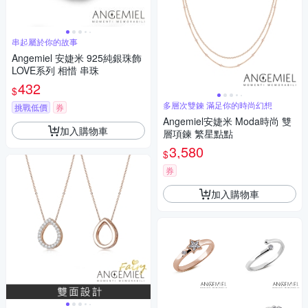
串起屬於你的故事
Angemiel 安婕米 925純銀珠飾
LOVE系列 相惜 串珠
432
$
多層次雙鍊 滿足你的時尚幻想
挑戰低價
券
Angemiel安婕米 Moda時尚 雙
加入購物車
層項鍊 繁星點點
3,580
$
券
加入購物車