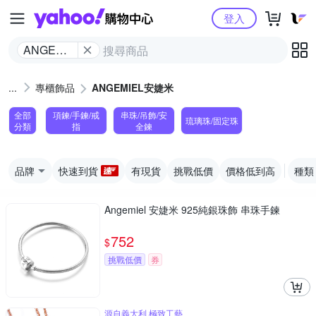
Yahoo購物中心
登入
ANGEMIEL
安婕米
專櫃飾品
ANGEMIEL安婕米
全部
項鍊/手鍊/戒
串珠/吊飾/安
琉璃珠/固定珠
分類
指
全鍊
品牌
快速到貨
有現貨
挑戰低價
價格低到高
種類
Angemiel 安婕米 925純銀珠飾 串珠手鍊
752
$
挑戰低價
券
源自義大利 極致工藝