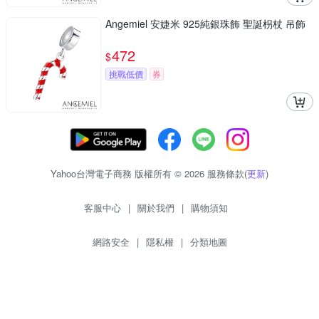
Angemiel 安婕米 925純銀珠飾 聖誕枴杖 吊飾
472
$
挑戰低價
券
Yahoo台灣電子商務 版權所有 © 2026 服務條款(
更新
)
客服中心
|
關於我們
|
購物須知
網路安全
|
隱私權
|
分類地圖