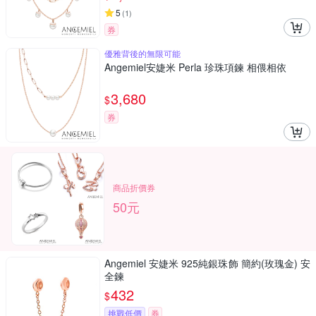
5
(
1
)
券
優雅背後的無限可能
Angemiel安婕米 Perla 珍珠項鍊 相偎相依
3,680
$
券
商品折價券
50元
Angemiel 安婕米 925純銀珠飾 簡約(玫瑰金) 安
全鍊
432
$
挑戰低價
券