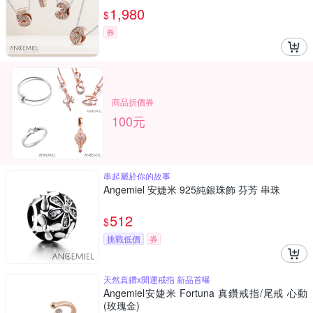
1,980
$
券
商品折價券
100元
串起屬於你的故事
Angemiel 安婕米 925純銀珠飾 芬芳 串珠
512
$
挑戰低價
券
天然真鑽x開運戒指 新品首曝
Angemiel安婕米 Fortuna 真鑽戒指/尾戒 心動
(玫瑰金)