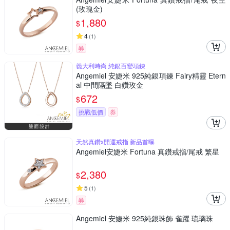
(玫瑰金)
1,880
$
4
(
1
)
券
義大利時尚 純銀百變項鍊
Angemiel 安婕米 925純銀項鍊 Fairy精靈 Etern
al 中間隔墜 白鑽玫金
672
$
挑戰低價
券
天然真鑽x開運戒指 新品首曝
Angemiel安婕米 Fortuna 真鑽戒指/尾戒 繁星
2,380
$
5
(
1
)
券
Angemiel 安婕米 925純銀珠飾 雀躍 琉璃珠