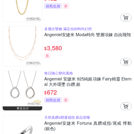
挑戰低價
券
多層次雙鍊 滿足你的時尚幻想
Angemiel安婕米 Moda時尚 雙層項鍊 自由飛翔
3,580
$
券
每日隨心變化風格
Angemiel 安婕米 925純銀項鍊 Fairy精靈 Etern
al 大外環墜 白鑽.銀
672
$
挑戰低價
券
天然真鑽x開運戒指 新品首曝
Angemiel安婕米 Fortuna 真鑽戒指/尾戒 悸動
(銀色)