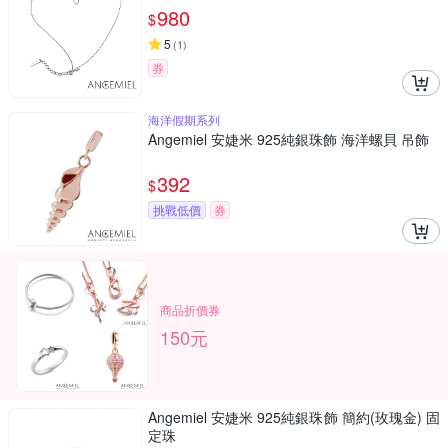
980
$
5
(
1
)
券
海洋假期系列
Angemiel 安婕米 925純銀珠飾 海洋螺貝 吊飾
392
$
挑戰低價
券
商品折價券
150元
Angemiel 安婕米 925純銀珠飾 簡約(玫瑰金) 固
定珠