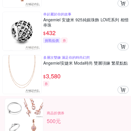
串起屬於你的故事
Angemiel 安婕米 925純銀珠飾 LOVE系列 相惜
串珠
432
$
挑戰低價
券
多層次雙鍊 滿足你的時尚幻想
Angemiel安婕米 Moda時尚 雙層項鍊 繁星點點
3,580
$
券
商品折價券
500元