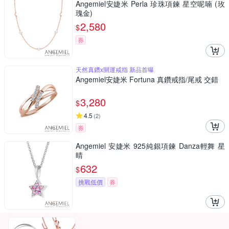
Angemiel安婕米 Perla 珍珠項鍊 星空呢喃 (玫
瑰金)
2,580
$
券
天然真鑽x開運戒指 新品首曝
Angemiel安婕米 Fortuna 真鑽戒指/尾戒 交錯
3,280
$
4.5
(
2
)
券
Angemiel 安婕米 925純銀項鍊 Danza輕舞 星
晴
632
$
挑戰低價
券