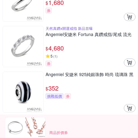
1,680
$
券
天然真鑽x開運戒指 新品首曝
Angemiel安婕米 Fortuna 真鑽戒指/尾戒 流光
4,680
$
5
(
1
)
券
Angemiel 安婕米 925純銀珠飾 時尚 琉璃珠 黑
352
$
挑戰低價
券
商品折價券