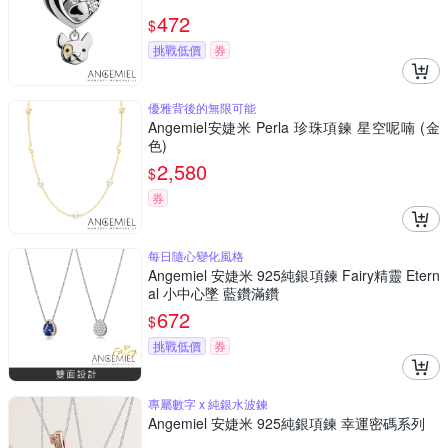
472
$
挑戰低價
券
優雅背後的無限可能
Angemiel安婕米 Perla 珍珠項鍊 星空呢喃 (金
色)
2,580
$
券
每日隨心變化風格
Angemiel 安婕米 925純銀項鍊 Fairy精靈 Etern
al 小中心墜 藍鑽滿鑽
672
$
挑戰低價
券
專屬數字 x 純銀水波鍊
Angemiel 安婕米 925純銀項鍊 幸運密碼系列