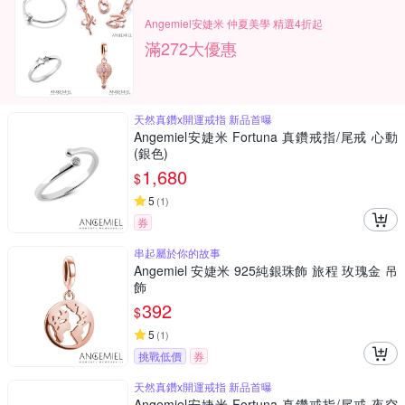
Angemiel安婕米 仲夏美學 精選4折起
滿272大優惠
天然真鑽x開運戒指 新品首曝
Angemiel安婕米 Fortuna 真鑽戒指/尾戒 心動
(銀色)
1,680
$
5
(
1
)
券
串起屬於你的故事
Angemiel 安婕米 925純銀珠飾 旅程 玫瑰金 吊
飾
392
$
5
(
1
)
挑戰低價
券
天然真鑽x開運戒指 新品首曝
Angemiel安婕米 Fortuna 真鑽戒指/尾戒 夜空