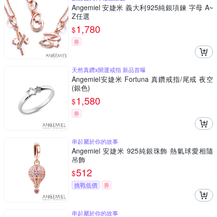
Angemiel 安婕米 義大利925純銀項鍊 字母 A~
Z任選
1,780
$
券
天然真鑽x開運戒指 新品首曝
Angemiel安婕米 Fortuna 真鑽戒指/尾戒 夜空
(銀色)
1,580
$
券
串起屬於你的故事
Angemiel 安婕米 925純銀珠飾 熱氣球愛相隨
吊飾
512
$
挑戰低價
券
串起屬於你的故事