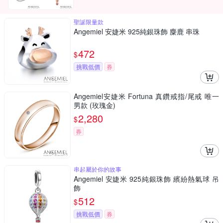
聖誕限量款
Angemiel 安婕米 925純銀珠飾 麋鹿 串珠
472
$
挑戰低價
券
Angemiel安婕米 Fortuna 真鑽戒指/尾戒 唯一
男款 (玫瑰金)
2,280
$
券
串起屬於你的故事
Angemiel 安婕米 925純銀珠飾 繽紛熱氣球 吊
飾
512
$
挑戰低價
券