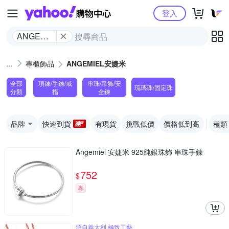
Yahoo購物中心
登入
ANGEMIEL
安婕米
專櫃飾品
ANGEMIEL安婕米
全部
項鍊/手鍊/戒
串珠/吊飾/安
琉璃珠/固定珠
分類
指
全鍊
品牌
快速到貨
有現貨
挑戰低價
價格低到高
種類
Angemiel 安婕米 925純銀珠飾 串珠手鍊
752
$
券
源自義大利 極致工藝