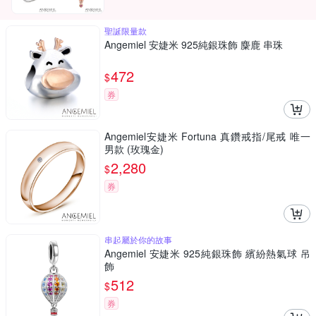
聖誕限量款
Angemiel 安婕米 925純銀珠飾 麋鹿 串珠
472
$
券
Angemiel安婕米 Fortuna 真鑽戒指/尾戒 唯一
男款 (玫瑰金)
2,280
$
券
串起屬於你的故事
Angemiel 安婕米 925純銀珠飾 繽紛熱氣球 吊
飾
512
$
券