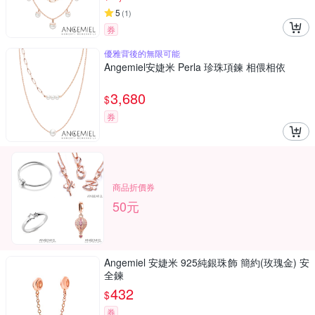
5
(
1
)
券
優雅背後的無限可能
Angemiel安婕米 Perla 珍珠項鍊 相偎相依
3,680
$
券
商品折價券
50元
Angemiel 安婕米 925純銀珠飾 簡約(玫瑰金) 安
全鍊
432
$
券