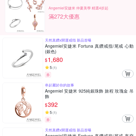
Angemiel安婕米 仲夏美學 精選4折起
滿272大優惠
天然真鑽x開運戒指 新品首曝
Angemiel安婕米 Fortuna 真鑽戒指/尾戒 心動
(銀色)
1,680
$
5
(
1
)
券
串起屬於你的故事
Angemiel 安婕米 925純銀珠飾 旅程 玫瑰金 吊
飾
392
$
5
(
1
)
券
天然真鑽x開運戒指 新品首曝
Angemiel安婕米 Fortuna 真鑽戒指/尾戒 夜空