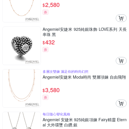
2,580
$
券
Angemiel安婕米 925純銀珠飾 LOVE系列 天長
串珠 黑
432
$
券
多層次雙鍊 滿足你的時尚幻想
Angemiel安婕米 Moda時尚 雙層項鍊 自由飛翔
3,580
$
券
每日隨心變化風格
Angemiel 安婕米 925純銀項鍊 Fairy精靈 Etern
al 大外環墜 白鑽.銀