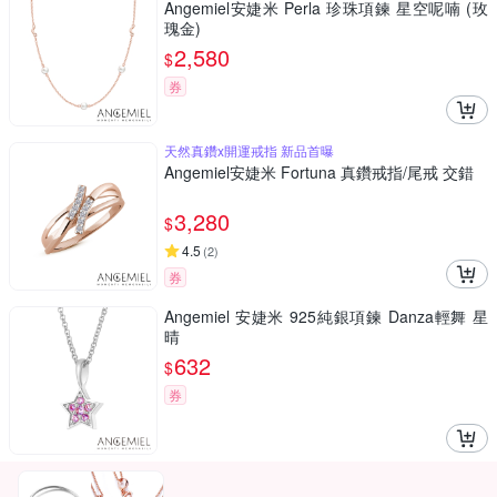
Angemiel安婕米 Perla 珍珠項鍊 星空呢喃 (玫
瑰金)
2,580
$
券
天然真鑽x開運戒指 新品首曝
Angemiel安婕米 Fortuna 真鑽戒指/尾戒 交錯
3,280
$
4.5
(
2
)
券
Angemiel 安婕米 925純銀項鍊 Danza輕舞 星
晴
632
$
券