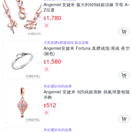
Angemiel 安婕米 義大利925純銀項鍊 字母 A~
Z任選
1,780
$
券
天然真鑽x開運戒指 新品首曝
Angemiel安婕米 Fortuna 真鑽戒指/尾戒 夜空
(銀色)
1,580
$
券
串起屬於你的故事
Angemiel 安婕米 925純銀珠飾 熱氣球愛相隨
吊飾
512
$
券
串起屬於你的故事