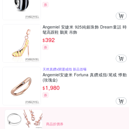
券
Angemiel 安婕米 925純銀珠飾 Dream童話 時
髦高跟鞋 鵝黃 吊飾
392
$
券
天然真鑽x開運戒指 新品首曝
Angemiel安婕米 Fortuna 真鑽戒指/尾戒 悸動
(玫瑰金)
1,980
$
券
商品折價券