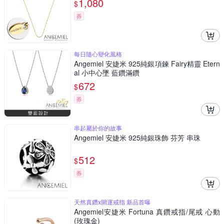
1,080
$
券
每日隨心變化風格
Angemiel 安婕米 925純銀項鍊 Fairy精靈 Etern
al 小中心墜 藍鑽滿鑽
672
$
券
串起屬於你的故事
Angemiel 安婕米 925純銀珠飾 芬芳 串珠
512
$
券
天然真鑽x開運戒指 新品首曝
Angemiel安婕米 Fortuna 真鑽戒指/尾戒 心動
(玫瑰金)