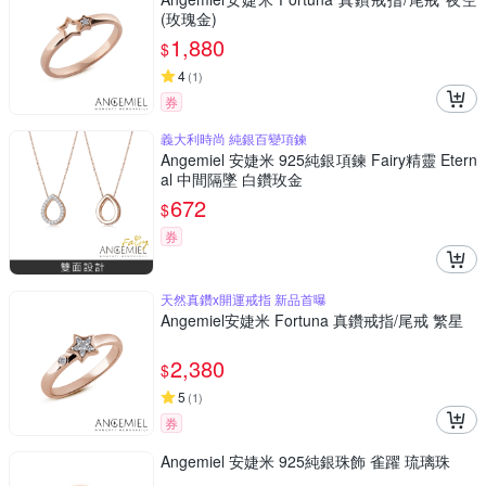
(玫瑰金)
1,880
$
4
(
1
)
券
義大利時尚 純銀百變項鍊
Angemiel 安婕米 925純銀項鍊 Fairy精靈 Etern
al 中間隔墜 白鑽玫金
672
$
券
天然真鑽x開運戒指 新品首曝
Angemiel安婕米 Fortuna 真鑽戒指/尾戒 繁星
2,380
$
5
(
1
)
券
Angemiel 安婕米 925純銀珠飾 雀躍 琉璃珠