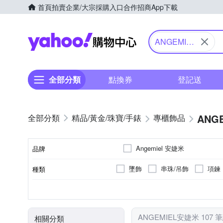
首頁
拍賣
企業/大宗採購入口
合作招商
App下載
Yahoo購物中心
ANGEMIEL
安婕米
全部分類
點換券
登記送
ANG
精品/黃金/珠寶/手錶
專櫃飾品
Angemiel 安婕米
品牌
墜飾
串珠/吊飾
項鍊
種類
品牌名稱
925純銀
全新商品
鑽石
鋯石
材質
商品狀況
ANGEMIEL安婕米 107 
相關分類