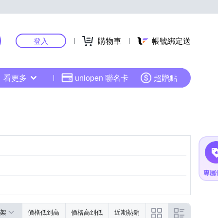
購物車
帳號綁定送
登入
看更多
uniopen 聯名卡
超贈點
架
價格低到高
價格高到低
近期熱銷