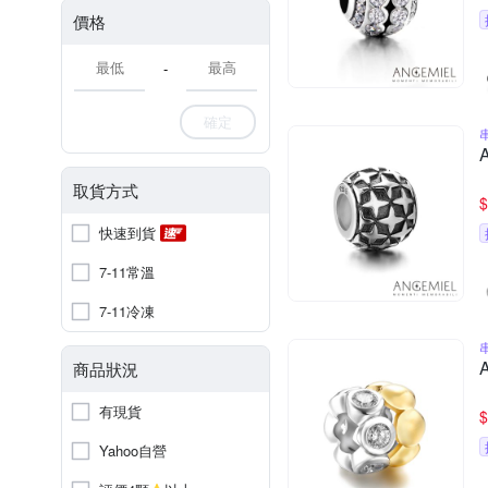
價格
-
確定
取貨方式
$
快速到貨
7-11常溫
7-11冷凍
商品狀況
有現貨
$
Yahoo自營