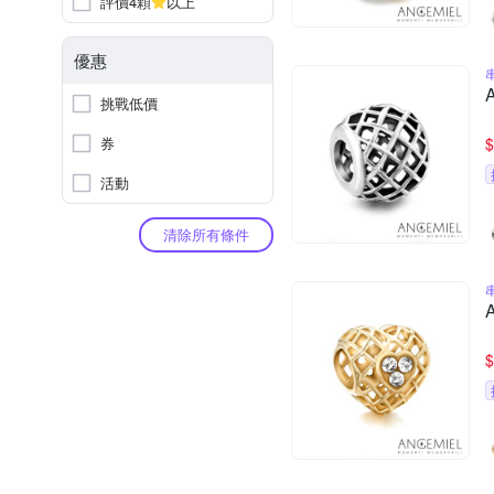
評價4顆
以上
優惠
挑戰低價
券
$
活動
清除所有條件
$