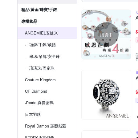
精品/黃金/珠寶/手錶
專櫃飾品
$
ANGEMIEL安婕米
補貨中
項鍊/手鍊/戒指
串珠/吊飾/安全鍊
琉璃珠/固定珠
Couture Kingdom
CF Diamond
$
J'code 真愛密碼
日本羽鈦
Royal Damon 羅亞戴蒙
STORY故事銀飾