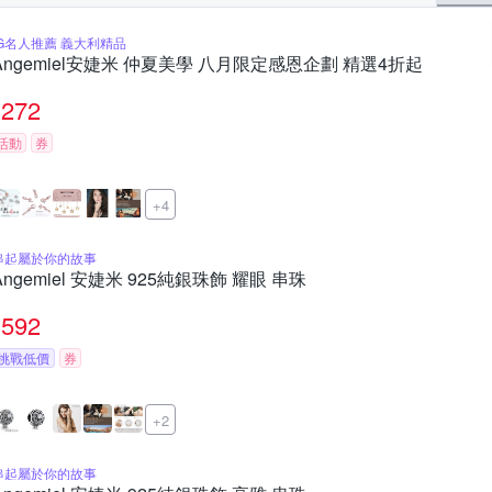
IG名人推薦 義大利精品
Angemiel安婕米 仲夏美學 八月限定感恩企劃 精選4折起
272
活動
券
+4
串起屬於你的故事
Angemiel 安婕米 925純銀珠飾 耀眼 串珠
592
挑戰低價
券
+2
串起屬於你的故事