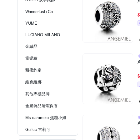
Wanderlust+Co
$
YUME
LUCIANO MILANO
金緻品
童樂繪
甜蜜約定
$
維克維娜
其他專櫃品牌
金屬飾品清潔保養
Ms caramelo 焦糖小姐
Gulicc 古莉可
$