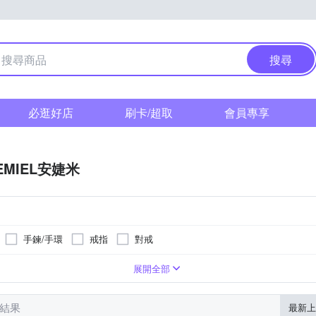
搜尋
必逛好店
刷卡/超取
會員專享
EMIEL安婕米
手鍊/手環
戒指
對戒
鍍K金
珍珠
法瑯
展開全部
筆結果
最新上