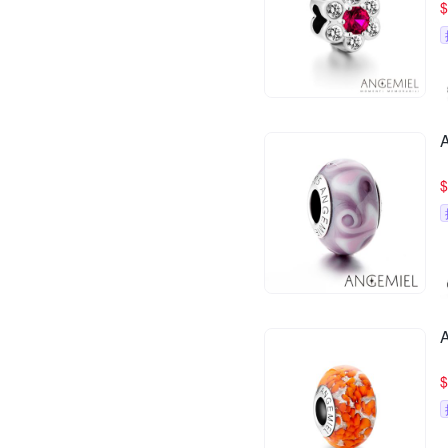
$
$
$