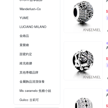
Wanderlust+Co
$
YUME
LUCIANO MILANO
金緻品
童樂繪
甜蜜約定
$
維克維娜
其他專櫃品牌
金屬飾品清潔保養
Ms caramelo 焦糖小姐
Gulicc 古莉可
$