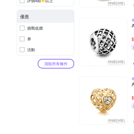
評價4顆
以上
優惠
挑戰低價
券
$
活動
清除所有條件
$