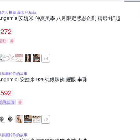
IG名人推薦 義大利精品
Angemiel安婕米 仲夏美學 八月限定感恩企劃 精選4折起
272
活動
券
+4
串起屬於你的故事
Angemiel 安婕米 925純銀珠飾 耀眼 串珠
592
挑戰低價
券
+2
串起屬於你的故事