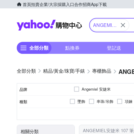
首頁
拍賣
企業/大宗採購入口
合作招商
App下載
Yahoo購物中心
ANGEMIEL
安婕米
全部分類
點換券
登記送
ANG
精品/黃金/珠寶/手錶
專櫃飾品
Angemiel 安婕米
品牌
墜飾
串珠/吊飾
項鍊
種類
品牌名稱
925純銀
全新商品
鑽石
鋯石
材質
商品狀況
ANGEMIEL安婕米 107 
相關分類