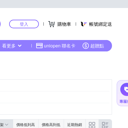
購物車
帳號綁定送
登入
看更多
uniopen 聯名卡
超贈點
架
價格低到高
價格高到低
近期熱銷