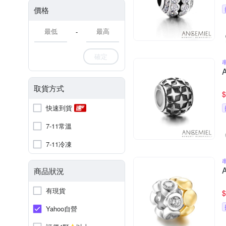
價格
-
確定
取貨方式
$
快速到貨
7-11常溫
7-11冷凍
商品狀況
有現貨
$
Yahoo自營