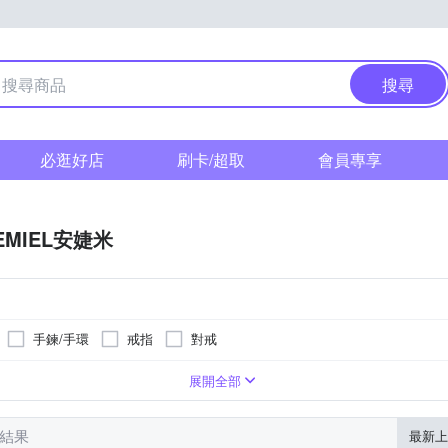
搜尋
必逛好店
刷卡/超取
會員專享
EMIEL安婕米
手鍊/手環
戒指
對戒
鍍K金
珍珠
法瑯
展開全部
筆結果
最新上