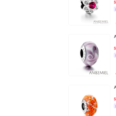
$
$
$