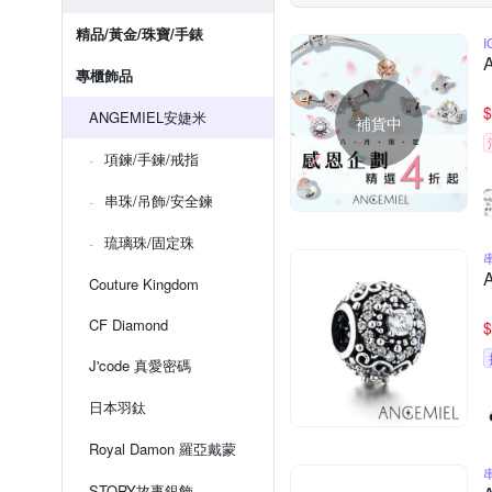
精品/黃金/珠寶/手錶
專櫃飾品
$
ANGEMIEL安婕米
補貨中
項鍊/手鍊/戒指
串珠/吊飾/安全鍊
琉璃珠/固定珠
Couture Kingdom
CF Diamond
$
J'code 真愛密碼
日本羽鈦
Royal Damon 羅亞戴蒙
STORY故事銀飾