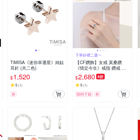
下單好禮二選一
TiMISA《迷你幸運星》純鈦
【CF鑽飾】女戒 莫桑鑽
耳針 (共二色)
《情定今生》戒指 鑽戒 七
夕情人節 生日送禮 飾品 求
1,520
2,680
8折
$
$
婚 告白
5
5
(
1
)
(
1
)
券
限時下殺
券