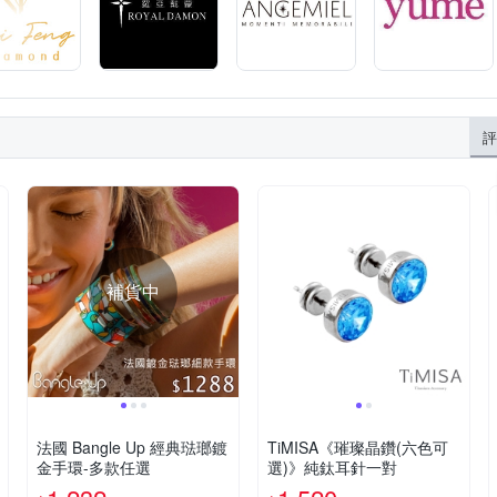
評
補貨中
法國 Bangle Up 經典琺瑯鍍
TiMISA《璀璨晶鑽(六色可
金手環-多款任選
選)》純鈦耳針一對