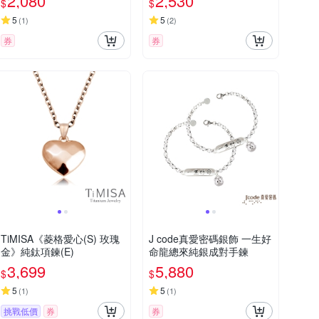
2,080
2,530
$
$
5
5
(
1
)
(
2
)
券
券
TiMISA《菱格愛心(S) 玫瑰
J code真愛密碼銀飾 一生好
金》純鈦項鍊(E)
命龍總來純銀成對手鍊
3,699
5,880
$
$
5
5
(
1
)
(
1
)
挑戰低價
券
券