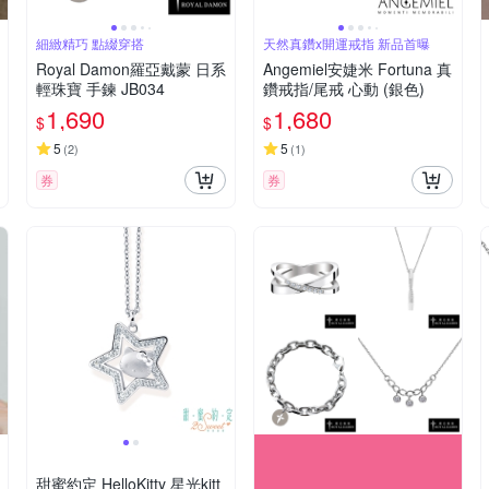
細緻精巧 點綴穿搭
天然真鑽x開運戒指 新品首曝
Royal Damon羅亞戴蒙 日系
Angemiel安婕米 Fortuna 真
輕珠寶 手鍊 JB034
鑽戒指/尾戒 心動 (銀色)
1,690
1,680
$
$
5
5
(
2
)
(
1
)
券
券
甜蜜約定 HelloKitty 星光kitt