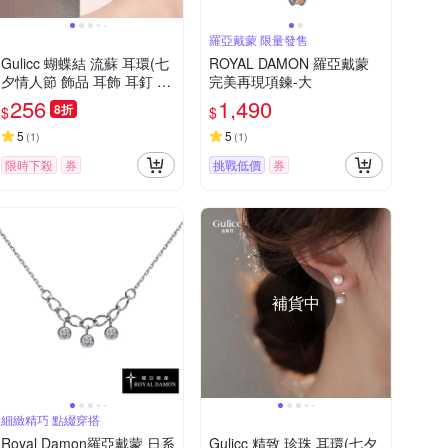
羅亞戴蒙 限量發售
Gulicc 蝴蝶結 流蘇 耳環(七
ROYAL DAMON 羅亞戴蒙
夕情人節 飾品 耳飾 耳釘 耳
完美再現項鍊-大
扣 耳環 生日禮物 )
256
1,490
8折
$
$
5
5
(
1
)
(
1
)
限時下殺
券
挑戰低價
券
補貨中
細緻精巧 點綴穿搭
Royal Damon羅亞戴蒙 日系
Gulicc 精致 珍珠 耳環(七夕