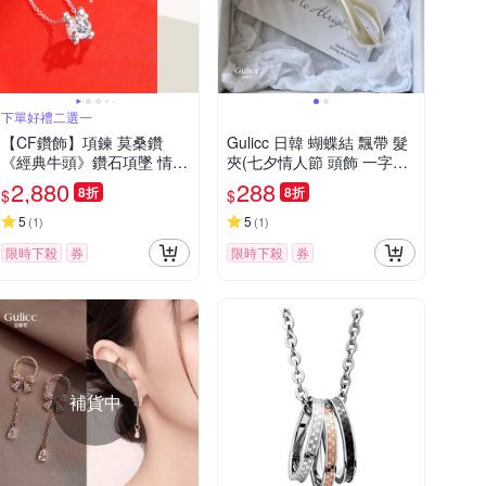
下單好禮二選一
【CF鑽飾】項鍊 莫桑鑽
Gulicc 日韓 蝴蝶結 飄帶 髮
《經典牛頭》鑽石項墜 情人
夾(七夕情人節 頭飾 一字夾
禮物 生日送禮 飾品 求婚 告
瀏海夾 側邊夾 聖誕 禮物 主
2,880
288
8折
8折
$
$
白
題穿搭)
5
5
(
1
)
(
1
)
限時下殺
券
限時下殺
券
補貨中