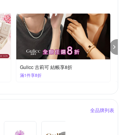
Wakami
Wanderlust+Co
YUME
Angemiel安婕米 仲夏美學 精選4折起
「愛，剛剛好｜
滿272大優惠
任選1件1490
全品牌列表