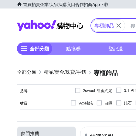
首頁
拍賣
企業/大宗採購入口
合作招商
App下載
Yahoo購物中心
專櫃飾品
全部分類
點換券
登記送
專櫃飾品
精品/黃金/珠寶/手錶
2sweet 甜蜜約定
3.1 Phi
品牌
Disney 迪士尼
Dogeare
925純銀
白鋼
鋯石
材質
品牌名稱
Gulicc 古莉可
ides 愛
水鑽
玻璃
珍珠
項鍊
全新商品
手鍊
女
有墜飾
金屬
男
耳環
手環/手鐲
銀
無墜飾
二手品
手鍊/手環
可客
頸鍊
種類
商品狀況
類型
適用性別
特色
適用範圍
Luciano Milano
Les Mot
佛珠/玉器擺件
腰鍊
PERKINS 伯金仕
Pura
熱門推薦