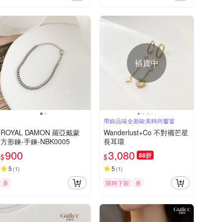
補貨中
帶妳品味全新歐美時尚饗宴
ROYAL DAMON 羅亞戴蒙
Wanderlust+Co 不對襯芒星
方形鍊-手鍊-NBK0005
長耳環
900
3,080
88折
$
$
5
5
(
1
)
(
1
)
券
限時下殺
券