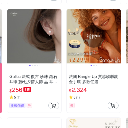
補貨中
Gulicc 法式 復古 珍珠 鋯石
法國 Bangle Up 質感琺瑯鍍
耳環(飾七夕情人節 品 耳飾
金手環-多款任選
耳針 耳釘 耳環 生日禮物 )
256
2,324
8折
$
$
5
5
(
1
)
(
1
)
挑戰低價
券
券