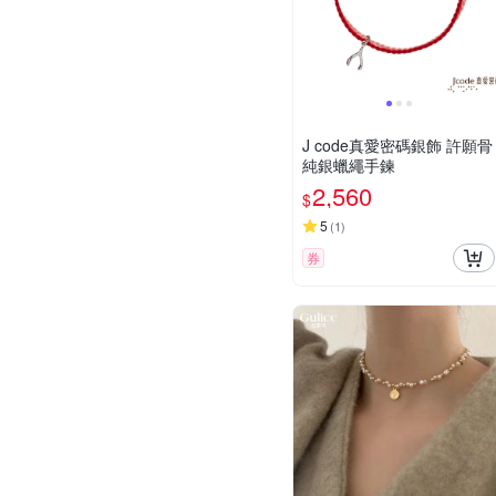
J code真愛密碼銀飾 許願骨
純銀蠟繩手鍊
2,560
$
5
(
1
)
券