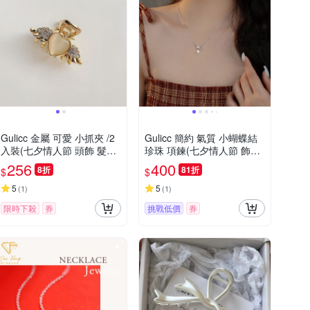
Gulicc 金屬 可愛 小抓夾 /2
Gulicc 簡約 氣質 小蝴蝶結
入裝(七夕情人節 頭飾 髮夾
珍珠 項鍊(七夕情人節 飾品
小抓夾 韓國 生日禮物 禮物)
項鍊 頸鍊 珍珠 鎖骨鍊 生日
256
400
8折
81折
$
$
禮物 )
5
5
(
1
)
(
1
)
限時下殺
券
挑戰低價
券