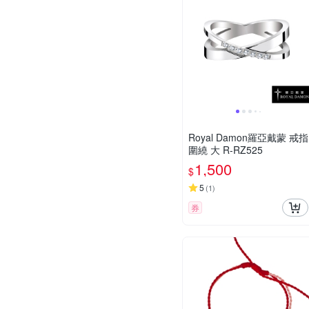
Royal Damon羅亞戴蒙 戒指
圍繞 大 R-RZ525
1,500
$
5
(
1
)
券