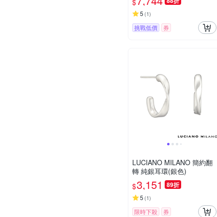
7,744
88折
$
5
(
1
)
挑戰低價
券
LUCIANO MILANO 簡約翻
轉 純銀耳環(銀色)
3,151
89折
$
5
(
1
)
限時下殺
券