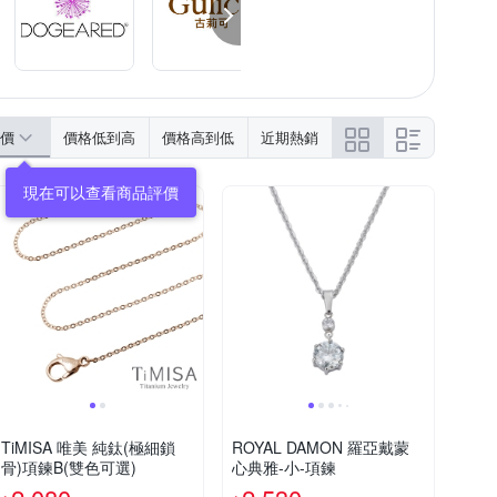
價
價格低到高
價格高到低
近期熱銷
現在可以查看商品評價
TiMISA 唯美 純鈦(極細鎖
ROYAL DAMON 羅亞戴蒙
骨)項鍊B(雙色可選)
心典雅-小-項鍊