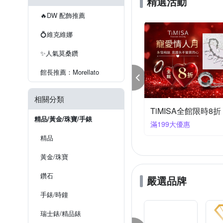
精選活動
STORY 故事銀飾
Tada 
🔥DW 配飾推薦
童樂繪金飾
ZENGER
💍維克維娜
✨人氣莫桑鑽
館長推薦：Morellato
相關分類
清單 全館結帳8折
Gulicc 古莉可 結帳享8折
精品/黃金/珠寶/手錶
滿1件享8折
精品
黃金/珠寶
鑽石
嚴選品牌
手錶/時鐘
瑞士錶/精品錶