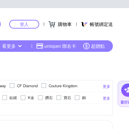
購物車
帳號綁定送
登入
看更多
uniopen 聯名卡
超贈點
way
CF Diamond
Couture Kingdom
更多
Golicc 古里雅
ew
GORJANA
鈦鍺
K金
鑽石
寶石
銅
更多
Leger 日本羽鈦
amesPatrick
Little Joys
BS樹脂
鎢鋼
鉑金(白金)
文具
長鍊(22吋以上)
別針
擺飾
串珠/手環扣
鑰匙圈
更多
Orelia
PAUL HEWITT
PD PAOLA
A
SOPHIE DESCHAMPS