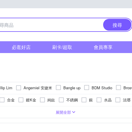
搜尋
必逛好店
刷卡/超取
會員專享
Angemiel 安婕米
llip Lim
Bangle up
BDM Studio
Bros
ESPANA伊潘娜
d
e.m.
Eyland
FOSSIL
Girls Cr
合金
鍍K金
純鈦
不銹鋼
銀
水晶
法瑯
蒂思
J’code 真愛密碼
ikita Paris
KENNETH COLE
KielJ
壓克力/塑料
皮革
仿珠
矽膠
棉繩
瑪瑙
A
制化
墜飾
中鍊(18吋)
戒指
腳鍊
串珠/吊飾
鎖骨鍊(16吋)
髮飾
穿式/針式
腳鍊
對戒
墜飾
展開全部
Ms caramelo 焦糖小姐
s Doux
Morellato
Nach Bijoux
Vida 璞若美得
ROYAL DAMON 羅亞戴蒙
ROKUZAN
SHEEN