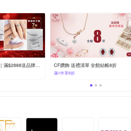
& Toy
Thomas Sabo
TiMISA
trois petits points
Uloo
其他品牌
皮革魔法師
童樂繪
金緻品
維克維娜
Royal Damon羅亞戴蒙 白鋼精品85折
滿800大優惠