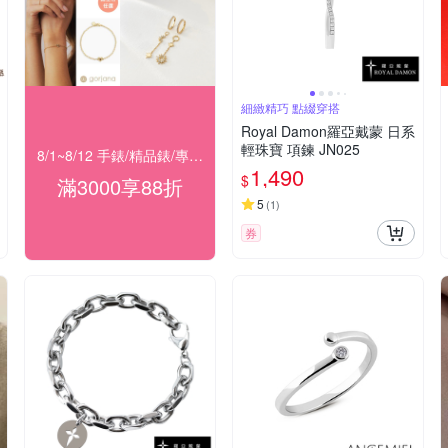
細緻精巧 點綴穿搭
Royal Damon羅亞戴蒙 日系
輕珠寶 項鍊 JN025
8/1~8/12 手錶/精品錶/專櫃飾品 指定商品滿$3000享88折
1,490
$
滿3000享88折
5
(
1
)
券