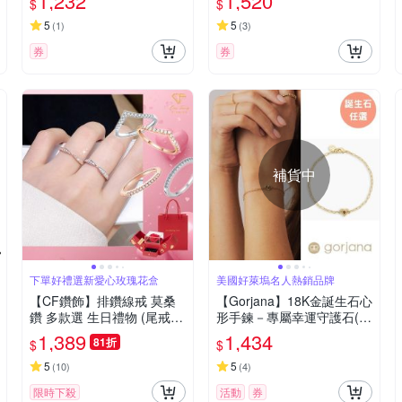
1,232
1,520
$
$
5
5
(
1
)
(
3
)
券
券
補貨中
下單好禮選新愛心玫瑰花盒
美國好萊塢名人熱銷品牌
【CF鑽飾】排鑽線戒 莫桑
【Gorjana】18K金誕生石心
鑽 多款選 生日禮物 (尾戒
形手鍊－專屬幸運守護石(多
戒指 鑽戒 開運 七夕情人節
款任選)
1,389
1,434
81折
$
$
飾品 送禮)
5
5
(
10
)
(
4
)
限時下殺
活動
券