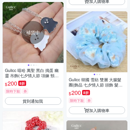
加入購物車
補貨中
Gulicc 嘻哈 萬聖 黑白 搗蛋 幽
靈 吊飾(七夕情人節 項鍊 頸鍊
Gulicc 韓國 雪紡 雙層 大腸髮
鎖骨鍊 韓系 飾品 生日禮物 )
200
8折
$
圈(飾品 七夕情人節 頭飾 髮帶
髮箍 生日禮物 主題穿搭 約會 )
200
限時下殺
券
8折
$
限時下殺
券
貨到通知我
加入購物車