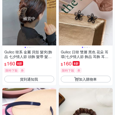
補貨中
Gulicc 韓系 金屬 貝殼 髮夾(飾
Gulicc 日韓 雙層 黑色 花朵 耳
品 七夕情人節 頭飾 髮帶 髮箍
環(七夕情人節 飾品 耳飾 耳釘
生日禮物 主題穿搭 約會 )
耳扣 耳環 生日禮物 )
160
160
8折
8折
$
$
限時下殺
券
限時下殺
券
貨到通知我
加入購物車