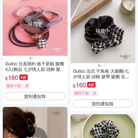
補貨中
補貨中
Gulicc 日系簡約 格子星願 髮圈
4入(飾品 七夕情人節 頭飾 髮帶
Gulicc 法式 千鳥格 大腸圈(七
髮圈 生日禮物 )
160
夕情人節 頭飾 髮帶 髮圈 生日
8折
$
禮物 )
160
8折
$
限時下殺
券
限時下殺
券
貨到通知我
貨到通知我