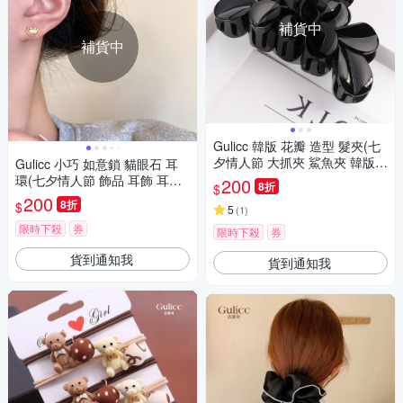
補貨中
補貨中
Gulicc 韓版 花瓣 造型 髮夾(七
夕情人節 大抓夾 鯊魚夾 韓版髮
Gulicc 小巧 如意鎖 貓眼石 耳
夾生日禮物 )
環(七夕情人節 飾品 耳飾 耳針
200
8折
$
耳釘 耳環 生日禮物 )
200
8折
$
5
(
1
)
限時下殺
券
限時下殺
券
貨到通知我
貨到通知我