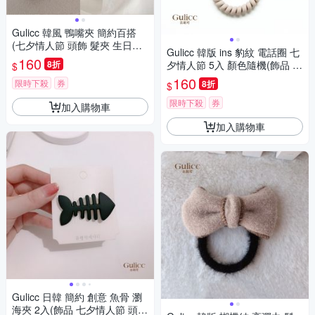
Gulicc 韓風 鴨嘴夾 簡約百搭
(七夕情人節 頭飾 髮夾 生日禮
Gulicc 韓版 ins 豹紋 電話圈 七
物 禮物)
160
8折
夕情人節 5入 顏色隨機(飾品 七
$
夕情人節 頭飾 髮帶 髮箍 生日
160
限時下殺
券
8折
$
禮物 主題穿搭 約會 )
限時下殺
券
加入購物車
加入購物車
Gulicc 日韓 簡約 創意 魚骨 瀏
海夾 2入(飾品 七夕情人節 頭飾