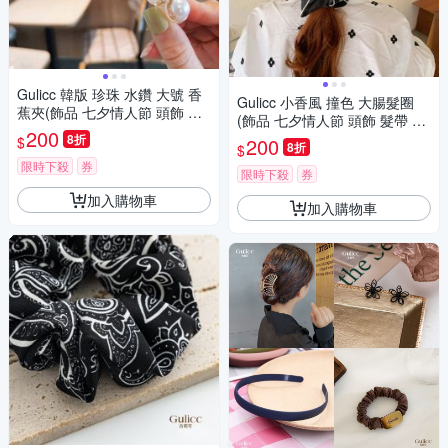
Gulicc 韓版 珍珠 水鑽 大號 香
Gulicc 小香風 撞色 大腸髮圈
蕉夾(飾品 七夕情人節 頭飾 髮
(飾品 七夕情人節 頭飾 髮帶 髮
帶 髮箍 生日禮物 主題穿搭 約
200
箍 生日禮物 主題穿搭 約會 )
8折
$
200
會 )
8折
$
限時下殺
券
限時下殺
券
加入購物車
加入購物車