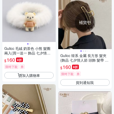
補貨中
Gulicc 毛絨 奶茶色 小熊 髮圈
兩入(買一送一 飾品 七夕情人
Gulicc 韓系 金屬 長方形 髮夾
節 髮繩 生日禮物 )
160
8折
(飾品 七夕情人節 頭飾 髮帶 髮
$
箍 生日禮物 主題穿搭 約會 )
160
限時下殺
券
8折
$
限時下殺
券
加入購物車
貨到通知我