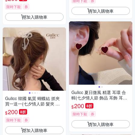
限時下殺
券
限時下殺
券
加入購物車
加入購物車
Gulicc 夏日微風 精選 耳環 合
輯(七夕情人節 飾品 耳飾 耳針
Gulicc 韓國 氣質 蝴蝶結 抓夾
耳釘 耳環 生日禮物 )
買一送一(七夕情人節 髮夾 鯊
200
8折
$
魚夾 蝴蝶結 生日禮物 )
200
8折
$
限時下殺
券
限時下殺
券
加入購物車
加入購物車