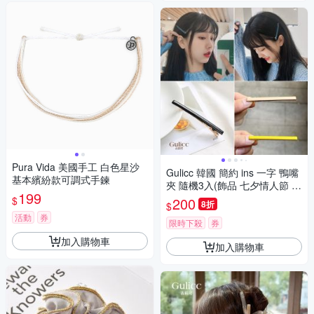
Pura Vida 美國手工 白色星沙
Gulicc 韓國 簡約 ins 一字 鴨嘴
基本繽紛款可調式手鍊
夾 隨機3入(飾品 七夕情人節 頭
199
飾 髮帶 髮箍 生日禮物 主題穿
$
200
8折
$
搭 約會 )
活動
券
限時下殺
券
加入購物車
加入購物車