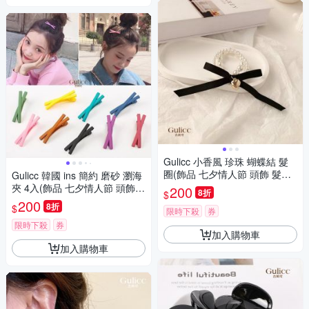
Gulicc 小香風 珍珠 蝴蝶結 髮
圈(飾品 七夕情人節 頭飾 髮帶
Gulicc 韓國 ins 簡約 磨砂 瀏海
髮箍 生日禮物 主題穿搭 約會 )
夾 4入(飾品 七夕情人節 頭飾
200
8折
$
髮帶 髮箍 生日禮物 主題穿搭
200
8折
$
限時下殺
券
約會 )
限時下殺
券
加入購物車
加入購物車