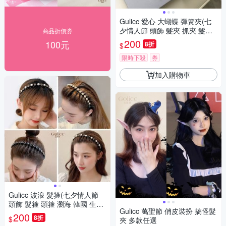
Gulicc 愛心 大蝴蝶 彈簧夾(七
夕情人節 頭飾 髮夾 抓夾 髮圈
商品折價券
韓國 生日禮物 )
200
100元
8折
$
限時下殺
券
加入購物車
Gulicc 波浪 髮箍(七夕情人節
頭飾 髮箍 頭箍 瀏海 韓國 生日
Gulicc 萬聖節 俏皮裝扮 搞怪髮
禮物 )
200
8折
$
夾 多款任選