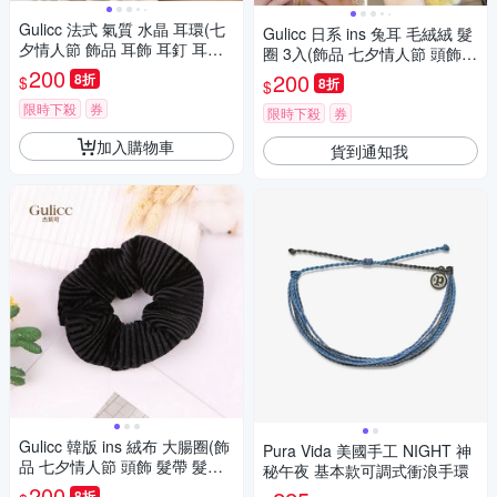
Gulicc 法式 氣質 水晶 耳環(七
Gulicc 日系 ins 兔耳 毛絨絨 髮
夕情人節 飾品 耳飾 耳釘 耳環
圈 3入(飾品 七夕情人節 頭飾
耳墜 禮物 )
200
髮帶 髮箍 生日禮物 主題穿搭
200
8折
$
8折
$
約會 )
限時下殺
券
限時下殺
券
加入購物車
貨到通知我
Gulicc 韓版 ins 絨布 大腸圈(飾
Pura Vida 美國手工 NIGHT 神
品 七夕情人節 頭飾 髮帶 髮箍
秘午夜 基本款可調式衝浪手環
生日禮物 主題穿搭 約會 )
200
8折