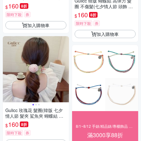
Gulicc 韓版 蝴蝶結 高彈力 髮
髮帶 髮箍 生日禮物 主題穿搭
160
8折
圈 不傷髮(七夕情人節 頭飾 髮
$
約會 )
夾 抓夾 髮圈 韓國 生日禮物 )
160
限時下殺
券
8折
$
限時下殺
券
加入購物車
加入購物車
Gulicc 玫瑰花 髮圈(韓版 七夕
情人節 髮夾 鯊魚夾 蝴蝶結 生
日禮物 )
160
8折
$
8/1~8/12 手錶/精品錶/專櫃飾品 指定商品滿$3000享88折
限時下殺
券
滿3000享88折