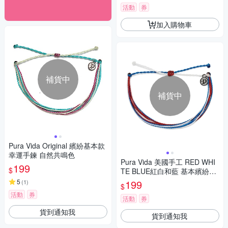
活動
券
加入購物車
補貨中
補貨中
Pura Vida Original 繽紛基本款
幸運手鍊 自然共鳴色
Pura Vida 美國手工 RED WHI
199
$
TE BLUE紅白和藍 基本繽紛款
可調式手鍊
5
199
(
1
)
$
活動
券
活動
券
貨到通知我
貨到通知我