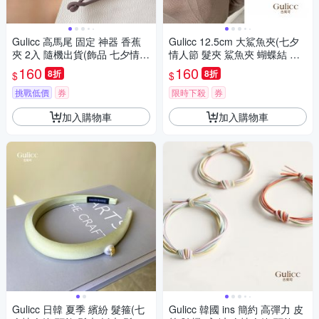
Gulicc 高馬尾 固定 神器 香蕉
Gulicc 12.5cm 大鯊魚夾(七夕
夾 2入 隨機出貨(飾品 七夕情人
情人節 髮夾 鯊魚夾 蝴蝶結 生
節 頭飾 髮帶 髮箍 生日禮物 主
日禮物 )
160
160
8折
8折
$
$
題穿搭 約會 )
挑戰低價
券
限時下殺
券
加入購物車
加入購物車
Gulicc 日韓 夏季 繽紛 髮箍(七
Gulicc 韓國 ins 簡約 高彈力 皮