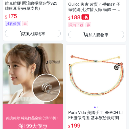
維克維娜 圓流線極簡造型925
Gulicc 復古 皮質 小香ins丸子
純銀耳骨夾(單支售)
頭髮繩(七夕情人節 頭飾 一字
175
夾 瀏海夾 側邊夾 聖誕 禮物 主
188
$
8折
$
題穿搭)
挑戰低價
券
限時下殺
券
加入購物車
加入購物車
Pura Vida 美國手工 BEACH LI
FE渡假海灘 基本繽紛款可調式
維克維娜 純銀飾品全館心動88折！
手鍊
199
滿199大優惠
$