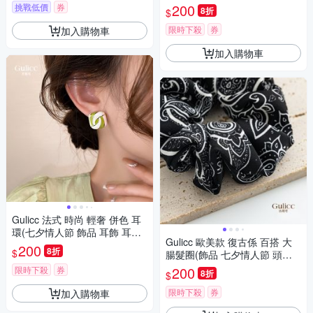
200
挑戰低價
券
8折
$
限時下殺
券
加入購物車
加入購物車
Gulicc 法式 時尚 輕奢 併色 耳
環(七夕情人節 飾品 耳飾 耳釘
Gulicc 歐美款 復古係 百搭 大
耳扣 耳環 生日禮物 )
200
8折
$
腸髮圈(飾品 七夕情人節 頭飾
髮帶 髮箍 生日禮物 主題穿搭
200
限時下殺
券
8折
$
約會 )
限時下殺
券
加入購物車