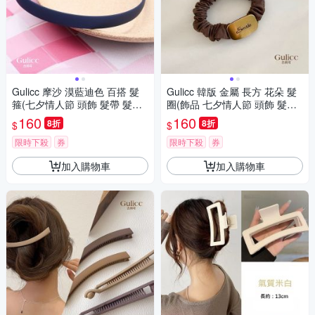
Gulicc 摩沙 漠藍迪色 百搭 髮
Gulicc 韓版 金屬 長方 花朵 髮
箍(七夕情人節 頭飾 髮帶 髮繩
圈(飾品 七夕情人節 頭飾 髮帶
髮束 生日禮物 )
髮圈 生日禮物 )
160
160
8折
8折
$
$
限時下殺
券
限時下殺
券
加入購物車
加入購物車