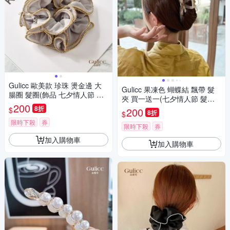
Gulicc 歐美款 珍珠 燙金邊 大
Gulicc 果凍色 蝴蝶結 飄帶 髮
腸圈 髮圈(飾品 七夕情人節 頭
夾 買一送一(七夕情人節 髮夾
飾 髮帶 髮箍 生日禮物 主題穿
200
鯊魚夾 蝴蝶結 生日禮物 )
8折
$
200
搭 約會 )
8折
$
限時下殺
券
限時下殺
券
加入購物車
加入購物車