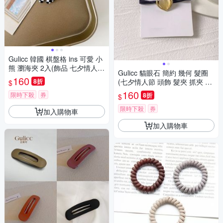
Gulicc 韓國 棋盤格 ins 可愛 小
熊 瀏海夾 2入(飾品 七夕情人節
Gulicc 貓眼石 簡約 幾何 髮圈
頭飾 髮帶 髮箍 生日禮物 主題
160
8折
(七夕情人節 頭飾 髮夾 抓夾 髮
$
穿搭 約會 )
圈 韓國 生日禮物 )
160
限時下殺
券
8折
$
限時下殺
券
加入購物車
加入購物車