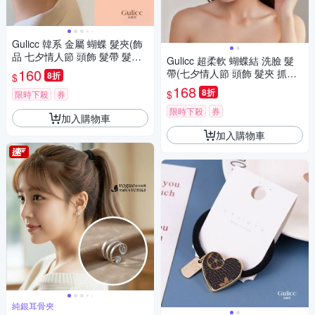
Gulicc 韓系 金屬 蝴蝶 髮夾(飾
品 七夕情人節 頭飾 髮帶 髮箍
Gulicc 超柔軟 蝴蝶結 洗臉 髮
生日禮物 主題穿搭 約會 )
160
帶(七夕情人節 頭飾 髮夾 抓夾
8折
$
髮圈 韓國 生日禮物 )
168
8折
$
限時下殺
券
限時下殺
券
加入購物車
加入購物車
純銀耳骨夾