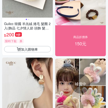
Gulicc 韓國 羊羔絨 捲毛 髮圈 2
入(飾品 七夕情人節 頭飾 髮帶
髮圈 生日禮物 )
200
8折
$
商品折價券
限時下殺
券
150元
加入購物車
補貨中