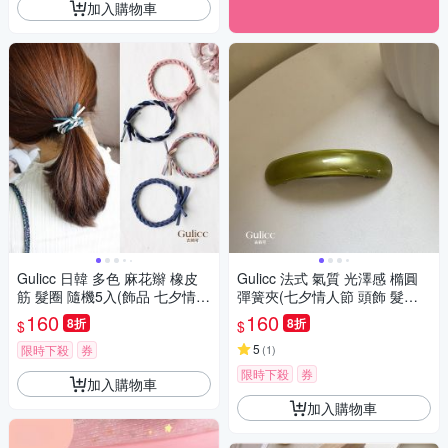
加入購物車
Gulicc 日韓 多色 麻花辮 橡皮
Gulicc 法式 氣質 光澤感 橢圓
筋 髮圈 隨機5入(飾品 七夕情人
彈簧夾(七夕情人節 頭飾 髮夾
節 頭飾 髮帶 髮箍 生日禮物 主
抓夾 髮圈 韓國 生日禮物 )
160
160
8折
8折
$
$
題穿搭 約會 )
5
限時下殺
券
(
1
)
限時下殺
券
加入購物車
加入購物車