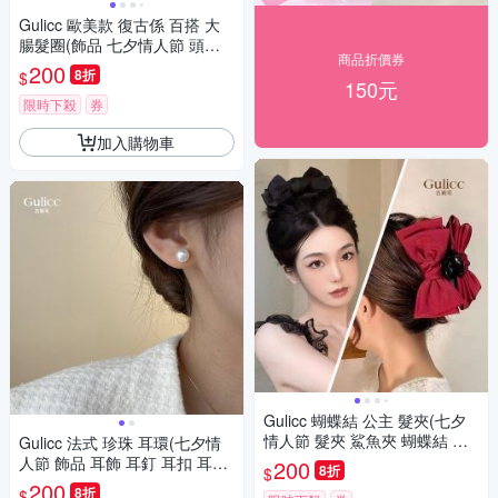
Gulicc 歐美款 復古係 百搭 大
腸髮圈(飾品 七夕情人節 頭飾
商品折價券
髮帶 髮箍 生日禮物 主題穿搭
200
8折
$
約會 )
150元
限時下殺
券
加入購物車
Gulicc 蝴蝶結 公主 髮夾(七夕
情人節 髮夾 鯊魚夾 蝴蝶結 生
Gulicc 法式 珍珠 耳環(七夕情
日禮物 )
人節 飾品 耳飾 耳釘 耳扣 耳環
200
8折
$
生日禮物 )
200
8折
$