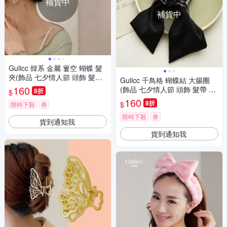
補貨中
補貨中
Gulicc 韓系 金屬 簍空 蝴蝶 髮
夾(飾品 七夕情人節 頭飾 髮帶
Gulicc 千鳥格 蝴蝶結 大腸圈
髮箍 生日禮物 主題穿搭 約會 )
160
(飾品 七夕情人節 頭飾 髮帶 髮
8折
$
箍 生日禮物 主題穿搭 約會 )
160
8折
$
限時下殺
券
限時下殺
券
貨到通知我
貨到通知我