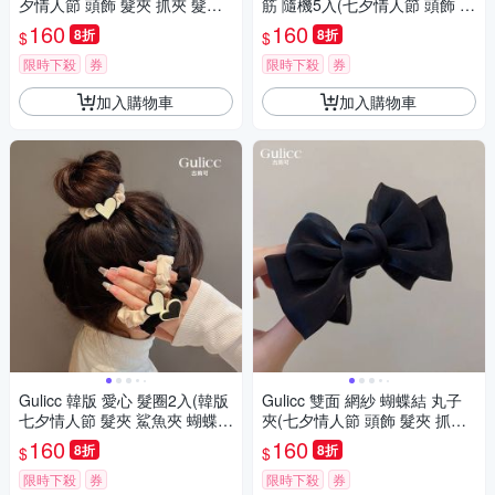
夕情人節 頭飾 髮夾 抓夾 髮圈
筋 隨機5入(七夕情人節 頭飾 髮
韓國 生日禮物 )
帶 髮繩 髮束 生日禮物 )
160
160
8折
8折
$
$
限時下殺
券
限時下殺
券
加入購物車
加入購物車
Gulicc 韓版 愛心 髮圈2入(韓版
Gulicc 雙面 網紗 蝴蝶結 丸子
七夕情人節 髮夾 鯊魚夾 蝴蝶結
夾(七夕情人節 頭飾 髮夾 抓夾
生日禮物 )
髮圈 韓國 生日禮物 )
160
160
8折
8折
$
$
限時下殺
券
限時下殺
券