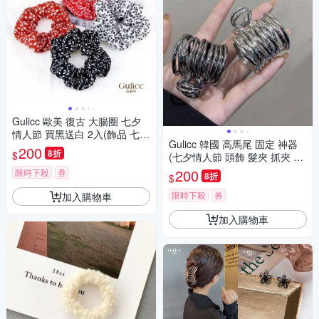
Gulicc 歐美 復古 大腸圈 七夕
情人節 買黑送白 2入(飾品 七夕
Gulicc 韓國 高馬尾 固定 神器
情人節 頭飾 髮帶 髮箍 生日禮
200
8折
$
(七夕情人節 頭飾 髮夾 抓夾 髮
物 主題穿搭 約會 )
圈 韓國 生日禮物 )
200
限時下殺
券
8折
$
限時下殺
券
加入購物車
加入購物車