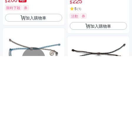
225
$
$
限時下殺
券
5
(
1
)
活動
券
加入購物車
加入購物車
補貨中
補貨中
Pura Vida 美國手工SHARK TA
NK灰藍灰色螢光可調式手鍊衝
Pura Vida 美國手工MIDNIGHT
浪海灘防水手繩
225
THUNDER深灰黑色可調式手鍊
$
225
活動
券
$
活動
券
貨到通知我