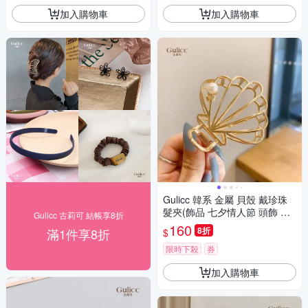
加入購物車
加入購物車
Gulicc 韓系 金屬 貝殼 戴珍珠
髮夾(飾品 七夕情人節 頭飾 髮
Gulicc 古莉可 結帳享8折
帶 髮箍 生日禮物 主題穿搭 約
160
8折
滿1件享8折
$
會 )
限時下殺
券
加入購物車