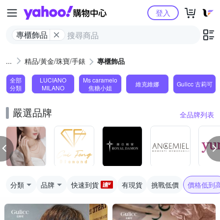
Yahoo購物中心
登入
專櫃飾品
精品/黃金/珠寶/手錶
專櫃飾品
全部
LUCIANO
Ms caramelo
維克維娜
Gulicc 古莉可
分類
MILANO
焦糖小姐
嚴選品牌
全品牌列表
分類
品牌
快速到貨
有現貨
挑戰低價
價格低到