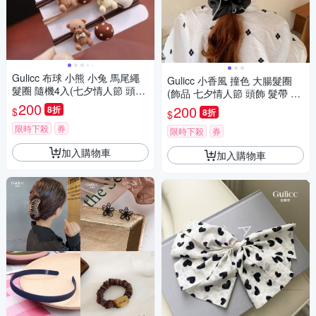
Gulicc 布球 小熊 小兔 馬尾繩
Gulicc 小香風 撞色 大腸髮圈
髮圈 隨機4入(七夕情人節 頭飾
(飾品 七夕情人節 頭飾 髮帶 髮
髮帶 髮繩 髮束 生日禮物 )
200
箍 生日禮物 主題穿搭 約會 )
200
8折
$
8折
$
限時下殺
券
限時下殺
券
加入購物車
加入購物車