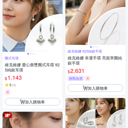
維克維娜 925純銀手環
維克維娜 幸運手環 亮面單圈純
圈式耳環
銀手環
維克維娜 愛心垂墜圈式耳環 92
2,631
5純銀耳環
$
1,143
$
挑戰低價
券
5
(
1
)
加入購物車
券
加入購物車