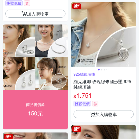
挑戰低價
券
加入購物車
925純銀項鍊
維克維娜 玫瑰線條圓形墜 925
純銀項鍊
1,751
$
挑戰低價
券
商品折價券
150元
加入購物車