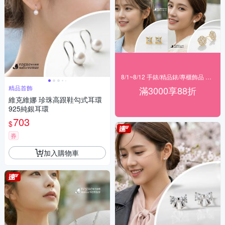
8/1~8/12 手錶/精品錶/專櫃飾品 指定商品滿$3000享88折
精品首飾
滿3000享88折
維克維娜 珍珠高跟鞋勾式耳環
925純銀耳環
703
$
券
加入購物車