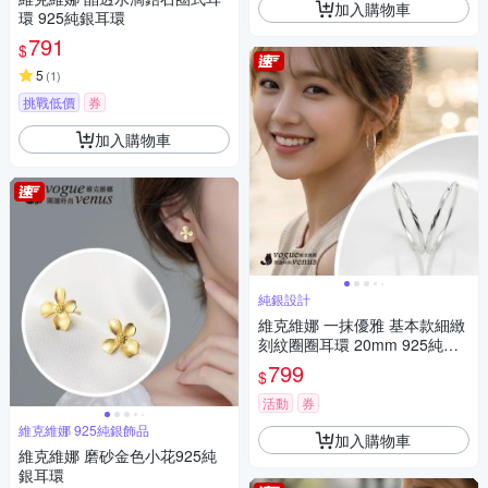
加入購物車
環 925純銀耳環
791
$
5
(
1
)
挑戰低價
券
加入購物車
純銀設計
維克維娜 一抹優雅 基本款細緻
刻紋圈圈耳環 20mm 925純銀
耳環
799
$
活動
券
維克維娜 925純銀飾品
加入購物車
維克維娜 磨砂金色小花925純
銀耳環