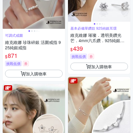
基本必備單鑽款 925純銀耳環
維克維娜 璀璨．透明美鑽光
可調式戒圍
芒．4mm六爪鑽．925純銀耳
維克維娜 珍珠碎銀 活圍戒指 9
環耳丁
439
25純銀戒指
$
871
$
挑戰低價
券
挑戰低價
券
加入購物車
加入購物車