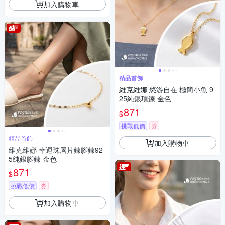
加入購物車
精品首飾
維克維娜 悠游自在 極簡小魚 9
25純銀項鍊 金色
871
$
挑戰低價
券
精品首飾
加入購物車
維克維娜 幸運珠唇片鍊腳鍊92
5純銀腳鍊 金色
871
$
挑戰低價
券
加入購物車