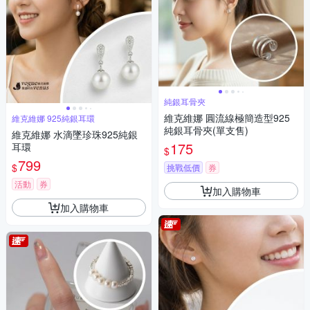
純銀耳骨夾
維克維娜 圓流線極簡造型925
維克維娜 925純銀耳環
純銀耳骨夾(單支售)
維克維娜 水滴墜珍珠925純銀
175
耳環
$
799
$
挑戰低價
券
活動
券
加入購物車
加入購物車