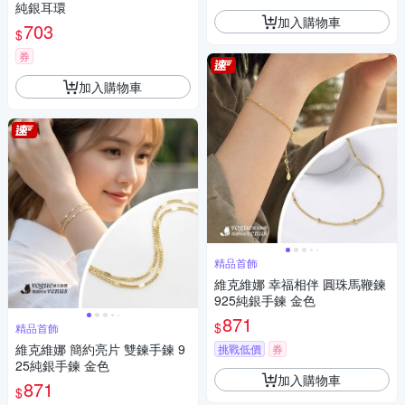
純銀耳環
加入購物車
703
$
券
加入購物車
精品首飾
維克維娜 幸福相伴 圓珠馬鞭鍊
925純銀手鍊 金色
871
$
精品首飾
維克維娜 簡約亮片 雙鍊手鍊 9
挑戰低價
券
25純銀手鍊 金色
加入購物車
871
$