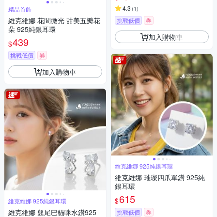
4.3
(
1
)
精品首飾
維克維娜 花間微光 甜美五瓣花
挑戰低價
券
朵 925純銀耳環
加入購物車
439
$
挑戰低價
券
加入購物車
維克維娜 925純銀耳環
維克維娜 璀璨四爪單鑽 925純
銀耳環
615
$
維克維娜 925純銀耳環
維克維娜 翹尾巴貓咪水鑽925
挑戰低價
券