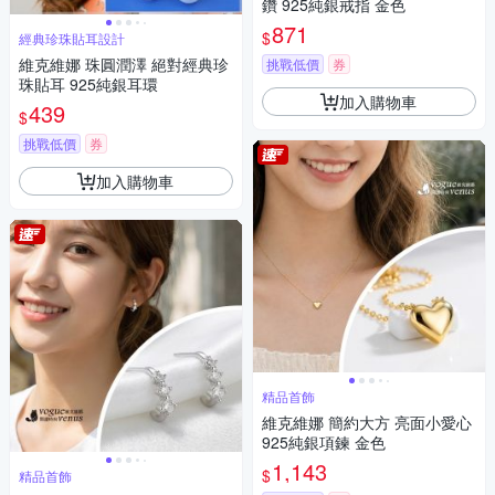
鑽 925純銀戒指 金色
871
$
經典珍珠貼耳設計
維克維娜 珠圓潤澤 絕對經典珍
挑戰低價
券
珠貼耳 925純銀耳環
加入購物車
439
$
挑戰低價
券
加入購物車
精品首飾
維克維娜 簡約大方 亮面小愛心
925純銀項鍊 金色
1,143
$
精品首飾