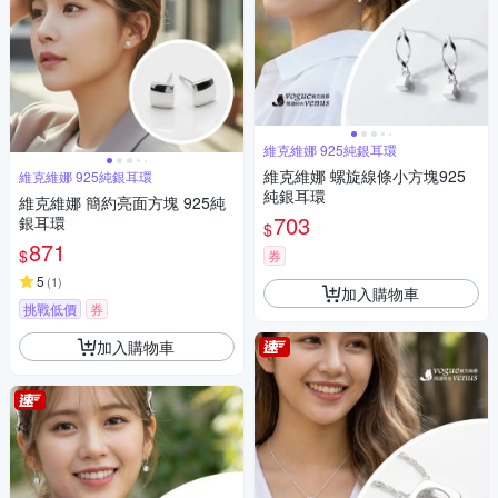
維克維娜 925純銀耳環
維克維娜 螺旋線條小方塊925
維克維娜 925純銀耳環
純銀耳環
維克維娜 簡約亮面方塊 925純
703
銀耳環
$
871
$
券
5
(
1
)
加入購物車
挑戰低價
券
加入購物車