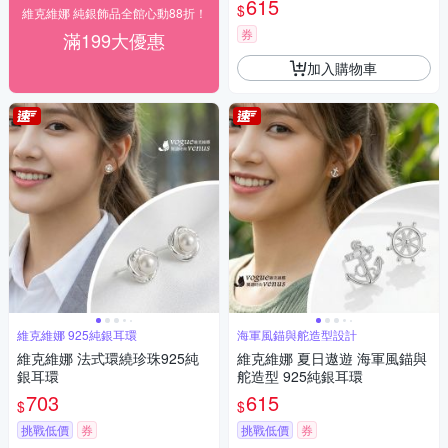
615
$
維克維娜 純銀飾品全館心動88折！
券
滿199大優惠
加入購物車
維克維娜 925純銀耳環
海軍風錨與舵造型設計
維克維娜 法式環繞珍珠925純
維克維娜 夏日遨遊 海軍風錨與
銀耳環
舵造型 925純銀耳環
703
615
$
$
挑戰低價
券
挑戰低價
券