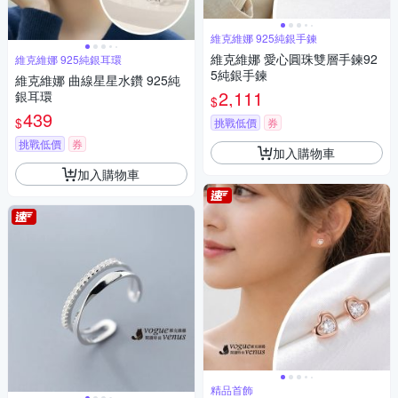
維克維娜 925純銀手鍊
維克維娜 愛心圓珠雙層手鍊92
維克維娜 925純銀耳環
5純銀手鍊
維克維娜 曲線星星水鑽 925純
2,111
銀耳環
$
439
$
挑戰低價
券
挑戰低價
券
加入購物車
加入購物車
精品首飾