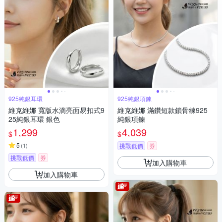
925純銀耳環
925純銀項鍊
維克維娜 寬版水滴亮面易扣式9
維克維娜 滿鑽短款鎖骨練925
25純銀耳環 銀色
純銀項鍊
1,299
4,039
$
$
5
(
1
)
挑戰低價
券
挑戰低價
券
加入購物車
加入購物車