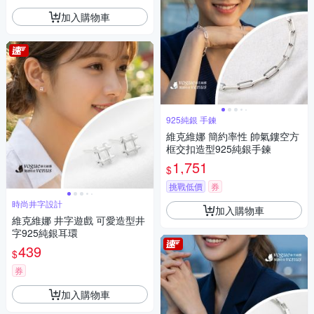
加入購物車
925純銀 手鍊
維克維娜 簡約率性 帥氣鏤空方
框交扣造型925純銀手鍊
1,751
$
挑戰低價
券
時尚井字設計
加入購物車
維克維娜 井字遊戲 可愛造型井
字925純銀耳環
439
$
券
加入購物車