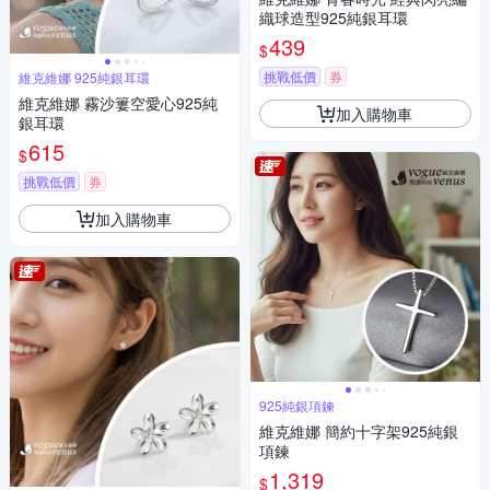
織球造型925純銀耳環
439
$
挑戰低價
券
維克維娜 925純銀耳環
維克維娜 霧沙簍空愛心925純
加入購物車
銀耳環
615
$
挑戰低價
券
加入購物車
925純銀項鍊
維克維娜 簡約十字架925純銀
項鍊
1,319
$