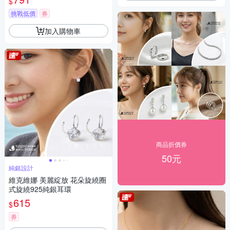
$
挑戰低價
券
加入購物車
商品折價券
50元
純銀設計
維克維娜 美麗綻放 花朵旋繞圈
式旋繞925純銀耳環
615
$
券