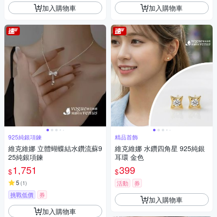
加入購物車
加入購物車
925純銀項鍊
精品首飾
維克維娜 立體蝴蝶結水鑽流蘇9
維克維娜 水鑽四角星 925純銀
25純銀項鍊
耳環 金色
1,751
399
$
$
5
(
1
)
活動
券
挑戰低價
券
加入購物車
加入購物車