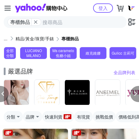
Yahoo購物中心
登入
專櫃飾品
精品/黃金/珠寶/手錶
專櫃飾品
全部
LUCIANO
Ms caramelo
維克維娜
Gulicc 古莉可
分類
MILANO
焦糖小姐
嚴選品牌
全品牌列表
分類
品牌
快速到貨
有現貨
挑戰低價
價格低到