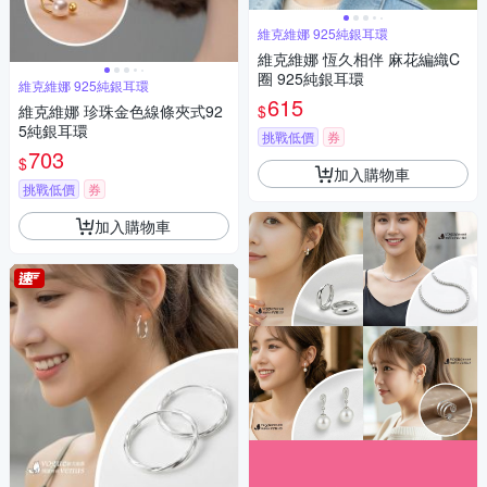
維克維娜 925純銀耳環
維克維娜 恆久相伴 麻花編織C
圈 925純銀耳環
維克維娜 925純銀耳環
615
$
維克維娜 珍珠金色線條夾式92
5純銀耳環
挑戰低價
券
703
$
加入購物車
挑戰低價
券
加入購物車