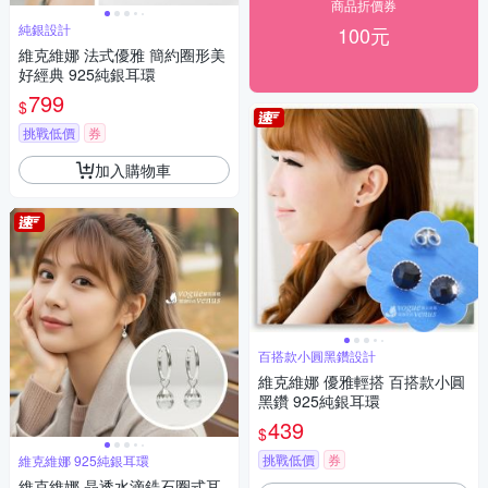
商品折價券
純銀設計
100元
維克維娜 法式優雅 簡約圈形美
好經典 925純銀耳環
799
$
挑戰低價
券
加入購物車
百搭款小圓黑鑽設計
維克維娜 優雅輕搭 百搭款小圓
黑鑽 925純銀耳環
439
$
挑戰低價
券
維克維娜 925純銀耳環
維克維娜 晶透水滴鋯石圈式耳