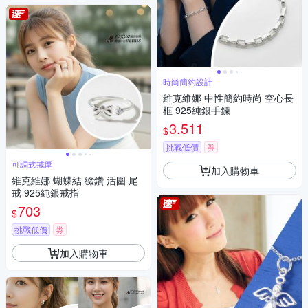
時尚簡約設計
維克維娜 中性簡約時尚 空心長
框 925純銀手鍊
3,511
$
挑戰低價
券
可調式戒圍
加入購物車
維克維娜 蝴蝶結 綴鑽 活圍 尾
戒 925純銀戒指
703
$
挑戰低價
券
加入購物車