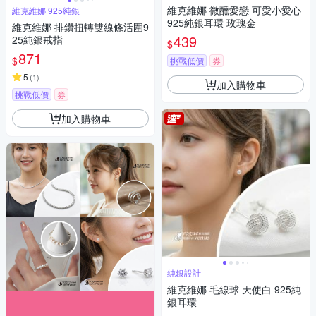
維克維娜 微醺愛戀 可愛小愛心
維克維娜 925純銀
925純銀耳環 玫瑰金
維克維娜 排鑽扭轉雙線條活圍9
439
25純銀戒指
$
871
$
挑戰低價
券
5
(
1
)
加入購物車
挑戰低價
券
加入購物車
純銀設計
維克維娜 毛線球 天使白 925純
銀耳環