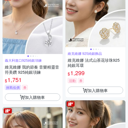
維克維娜 925純銀飾品
維克維娜 法式山茶花珍珠925
義大利進口925純銀項鍊
純銀耳環
維克維娜 我的節奏 音樂精靈音
1,299
符美鑽 925純銀項鍊
$
1,751
$
活動
券
挑戰低價
券
加入購物車
加入購物車