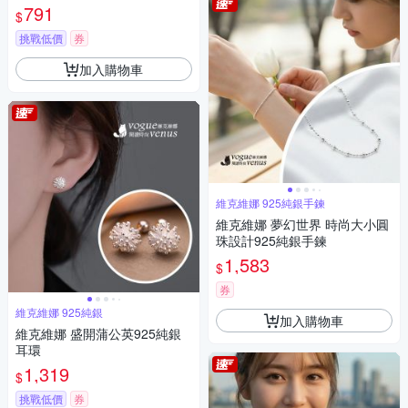
791
$
挑戰低價
券
加入購物車
維克維娜 925純銀手鍊
維克維娜 夢幻世界 時尚大小圓
珠設計925純銀手鍊
1,583
$
券
維克維娜 925純銀
加入購物車
維克維娜 盛開蒲公英925純銀
耳環
1,319
$
挑戰低價
券