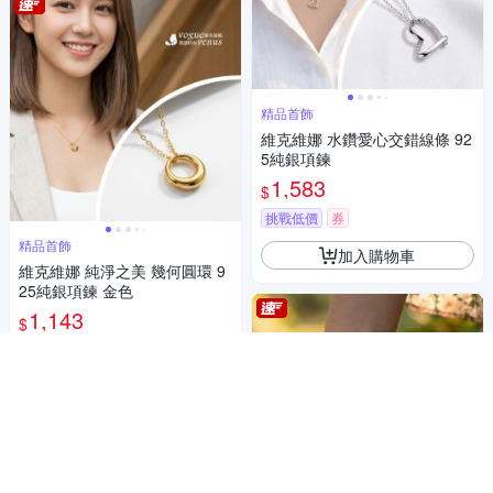
精品首飾
維克維娜 水鑽愛心交錯線條 92
5純銀項鍊
1,583
$
挑戰低價
券
精品首飾
加入購物車
維克維娜 純淨之美 幾何圓環 9
25純銀項鍊 金色
1,143
$
挑戰低價
券
加入購物車