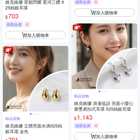
維克維娜 星願閃耀 星河三鑽 9
挑戰低價
券
25純銀耳環
加入購物車
703
$
挑戰低價
券
加入購物車
精品首飾
維克維娜 浪漫低語 亮面小愛心
垂墜易扣式耳環 925純銀耳環
1,143
$
精品首飾
維克維娜 立體亮面水滴925純
挑戰低價
券
銀耳環 金色
加入購物車
791