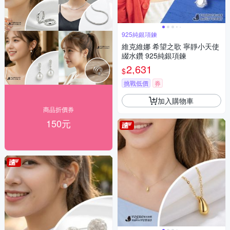
925純銀項鍊
維克維娜 希望之歌 寧靜小天使
綴水鑽 925純銀項鍊
2,631
$
挑戰低價
券
加入購物車
商品折價券
150元