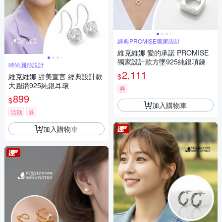
經典PROMISE獨家設計
維克維娜 愛的承諾 PROMISE
獨家設計款方墜925純銀項鍊
時尚圓形設計
2,111
$
維克維娜 甜美宣言 經典設計款
大圓鑽925純銀耳環
券
899
$
加入購物車
活動
券
加入購物車