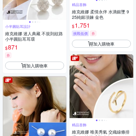
精品首飾
維克維娜 柔情永伴 水滴銀墜 9
25純銀項鍊 金色
1,751
$
小半圓貼耳設計
維克維娜 迷人典藏 不規則紋路
挑戰低價
券
小半圓貼耳耳環
加入購物車
871
$
券
加入購物車
精品首飾
維克維娜 唯美秀氣 交織線條排