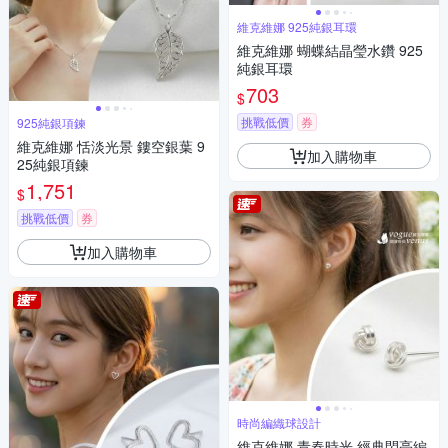
維克維娜 925純銀耳環
維克維娜 蝴蝶結晶瑩水鑽 925
純銀耳環
703
$
挑戰低價
券
925純銀項鍊
維克維娜 恬淡光景 鏤空銀葉 9
加入購物車
25純銀項鍊
1,751
$
挑戰低價
券
加入購物車
時尚編織球設計
維克維娜 青春時光 經典閃亮編