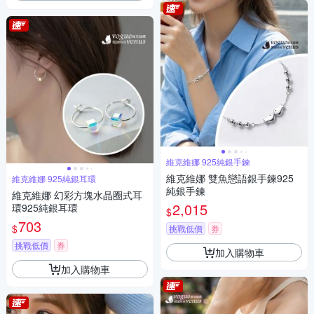
維克維娜 925純銀手鍊
維克維娜 雙魚戀語銀手鍊925
維克維娜 925純銀耳環
純銀手鍊
維克維娜 幻彩方塊水晶圈式耳
2,015
環925純銀耳環
$
703
$
挑戰低價
券
挑戰低價
券
加入購物車
加入購物車