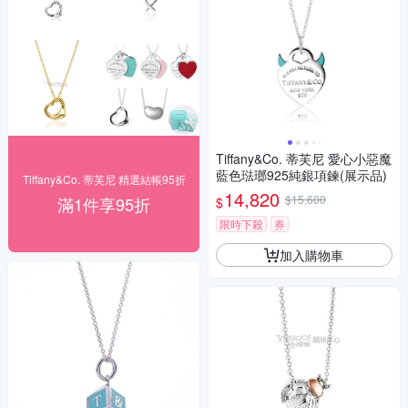
Tiffany&Co. 蒂芙尼 愛心小惡魔
藍色琺瑯925純銀項鍊(展示品)
Tiffany&Co. 蒂芙尼 精選結帳95折
14,820
$15,600
滿1件享95折
$
限時下殺
券
加入購物車