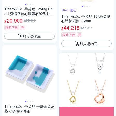
Tiffany&Co. 蒂芙尼 Loving He
16mm愛心
art 愛情幸運心鑲鑽石925純銀
Tiffany&Co. 蒂芙尼 18K黃金愛
項鍊
20,900
$22,000
心墜飾項鍊-16mm
$
44,218
限時下殺
券
$46,545
$
限時下殺
券
加入購物車
加入購物車
Tiffany&Co. 蒂芙尼 手繪蒂芙尼
藍 小瓷盤 2件組