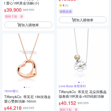
t 愛心18K黃金項鍊(小)
4
(
1
)
39,900
$42,000
$
挑戰低價
限時下殺
券
加入購物車
加入購物車
Love Bugs 珠寶系列
16mm愛心
Tiffany&Co. 蒂芙尼 花朵與瓢蟲
協奏曲18K黃金+925純銀項鍊
Tiffany&Co. 蒂芙尼 18k玫瑰金
愛心墜飾項鍊-16mm
40,152
$42,265
$
44,218
$46,545
$
限時下殺
券