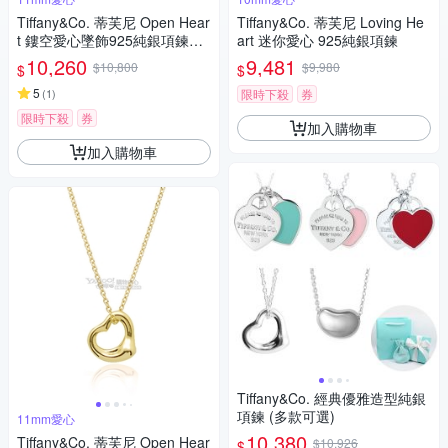
Tiffany&Co. 蒂芙尼 Open Hear
Tiffany&Co. 蒂芙尼 Loving He
t 鏤空愛心墜飾925純銀項鍊
art 迷你愛心 925純銀項鍊
(小)
10,260
9,481
$10,800
$9,980
$
$
5
(
1
)
限時下殺
券
限時下殺
券
加入購物車
加入購物車
Tiffany&Co. 經典優雅造型純銀
項鍊 (多款可選)
11mm愛心
10,380
Tiffany&Co. 蒂芙尼 Open Hear
$10,926
$