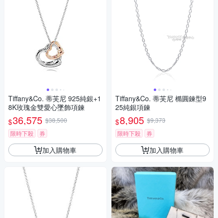
Tiffany&Co. 蒂芙尼 925純銀+1
Tiffany&Co. 蒂芙尼 橢圓鍊型9
8K玫瑰金雙愛心墜飾項鍊
25純銀項鍊
36,575
8,905
$38,500
$9,373
$
$
限時下殺
券
限時下殺
券
加入購物車
加入購物車