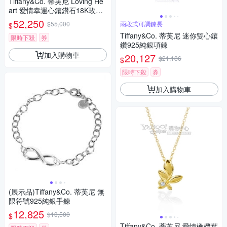
Tiffany&Co. 蒂芙尼 Loving He
art 愛情幸運心鑲鑽石18K玫瑰
金項鍊
52,250
$55,000
兩段式可調鍊長
$
Tiffany&Co. 蒂芙尼 迷你雙心鑲
限時下殺
券
鑽925純銀項鍊
加入購物車
20,127
$21,186
$
限時下殺
券
加入購物車
(展示品)Tiffany&Co. 蒂芙尼 無
限符號925純銀手鍊
12,825
$13,500
$
Tiffany&Co. 蒂芙尼 愛情橄欖葉