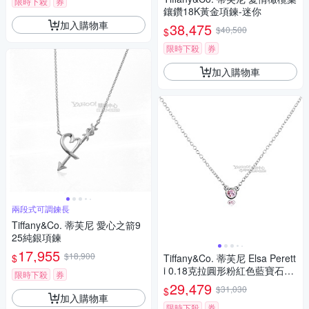
限時下殺
券
鑲鑽18K黃金項鍊-迷你
加入購物車
38,475
$40,500
$
限時下殺
券
加入購物車
兩段式可調鍊長
Tiffany&Co. 蒂芙尼 愛心之箭9
25純銀項鍊
17,955
$18,900
$
Tiffany&Co. 蒂芙尼 Elsa Perett
i 0.18克拉圓形粉紅色藍寶石92
限時下殺
券
5純銀項鍊
29,479
$31,030
$
加入購物車
限時下殺
券