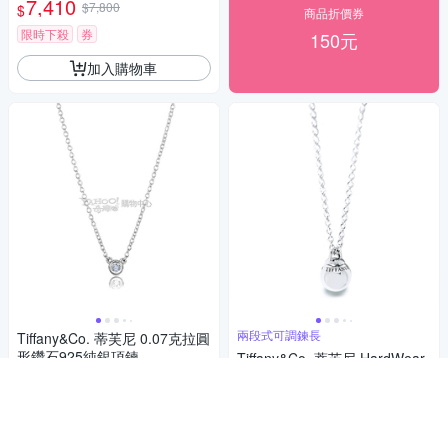
7,410
$7,800
$
商品折價券
限時下殺
券
150元
加入購物車
兩段式可調鍊長
Tiffany&Co. 蒂芙尼 0.07克拉圓
形鑽石925純銀項鍊
Tiffany&Co. 蒂芙尼 HardWear
系列 小圓球925純銀項鍊(展示
25,175
$26,500
$
品)
15,960
$16,800
$
5
(
1
)
限時下殺
券
限時下殺
券