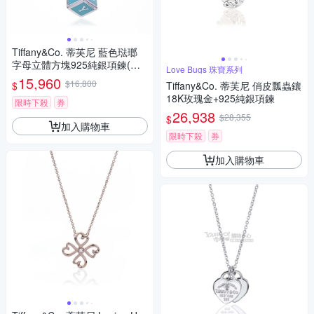
Tiffany&Co. 蒂芙尼 藍色琺瑯
字母立體方塊925純銀項鍊(展
Love Bugs 珠寶系列
示品)
15,960
$16,800
$
Tiffany&Co. 蒂芙尼 俏皮瓢蟲鑲
18K玫瑰金+925純銀項鍊
限時下殺
券
26,938
$28,355
$
加入購物車
限時下殺
券
加入購物車