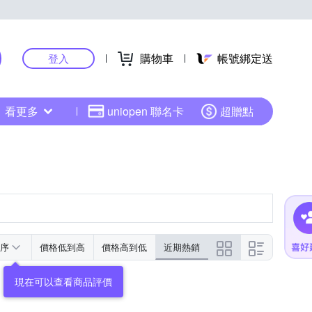
購物車
帳號綁定送
登入
看更多
uniopen 聯名卡
超贈點
序
價格低到高
價格高到低
近期熱銷
現在可以查看商品評價