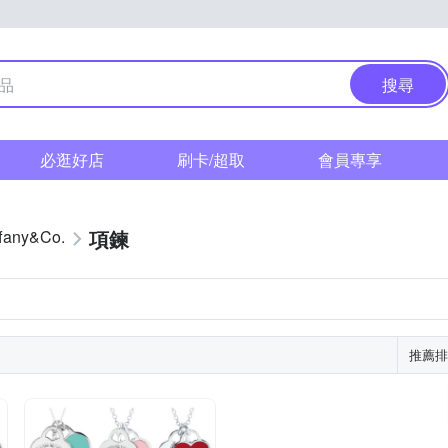
搜尋
必逛好店
刷卡/超取
會員專享
項鍊
ffany&Co.
推薦排