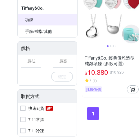
Tiffany&Co.
項鍊
手鍊/戒指/其他
價格
Tiffany&Co. 經典優雅造型
-
純銀項鍊 (多款可選)
10,380
$10,926
$
確定
4
(
1
)
挑戰低價
取貨方式
快速到貨
1
7-11常溫
7-11冷凍