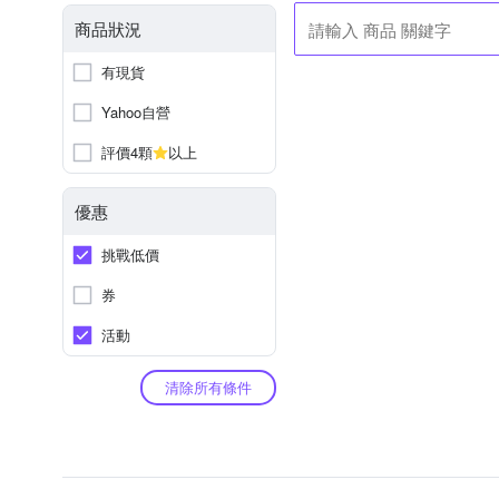
商品狀況
有現貨
Yahoo自營
評價4顆
以上
優惠
挑戰低價
券
活動
清除所有條件