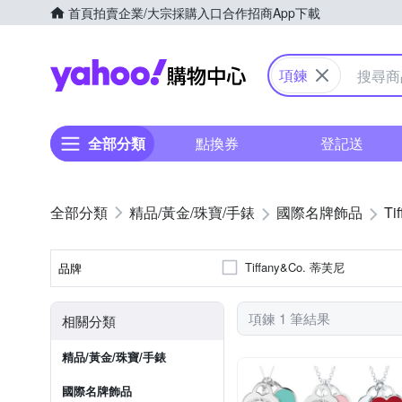
首頁
拍賣
企業/大宗採購入口
合作招商
App下載
Yahoo購物中心
項鍊
全部分類
點換券
登記送
精品/黃金/珠寶/手錶
國際名牌飾品
Ti
Tiffany&Co. 蒂芙尼
品牌
品牌名稱
項鍊 1 筆結果
相關分類
精品/黃金/珠寶/手錶
國際名牌飾品