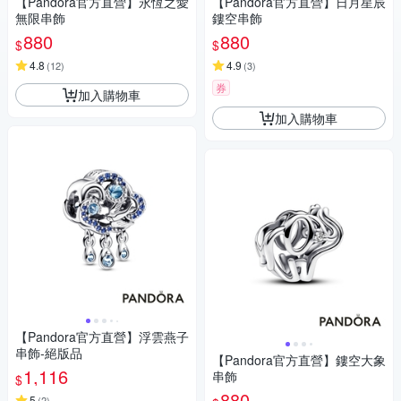
【Pandora官方直營】永恆之愛
【Pandora官方直營】日月星辰
無限串飾
鏤空串飾
880
880
$
$
4.8
4.9
(
12
)
(
3
)
券
加入購物車
加入購物車
【Pandora官方直營】浮雲燕子
串飾-絕版品
【Pandora官方直營】鏤空大象
1,116
串飾
$
880
5
(
2
)