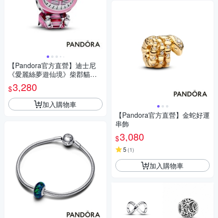
【Pandora官方直營】迪士尼
《愛麗絲夢遊仙境》柴郡貓造
型串飾
3,280
$
加入購物車
【Pandora官方直營】金蛇好運
串飾
3,080
$
5
(
1
)
加入購物車