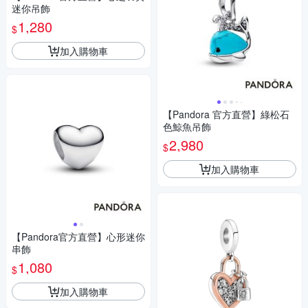
迷你吊飾
1,280
$
加入購物車
【Pandora 官方直營】綠松石
色鯨魚吊飾
2,980
$
加入購物車
【Pandora官方直營】心形迷你
串飾
1,080
$
加入購物車