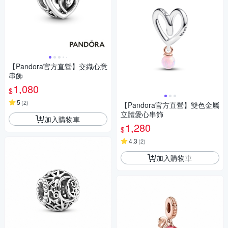
【Pandora官方直營】交織心意
串飾
1,080
$
5
(
2
)
【Pandora官方直營】雙色金屬
立體愛心串飾
加入購物車
1,280
$
4.3
(
2
)
加入購物車