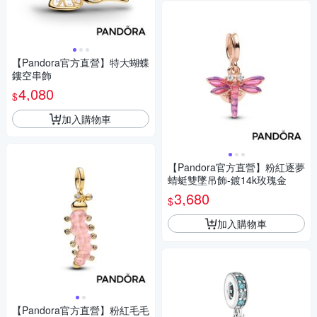
【Pandora官方直營】特大蝴蝶
鏤空串飾
4,080
$
加入購物車
【Pandora官方直營】粉紅逐夢
蜻蜓雙墜吊飾-鍍14k玫瑰金
3,680
$
加入購物車
【Pandora官方直營】粉紅毛毛