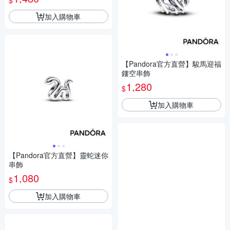
$
加入購物車
【Pandora官方直營】駿馬迎福
鏤空串飾
1,280
$
加入購物車
【Pandora官方直營】靈蛇迷你
串飾
1,080
$
加入購物車