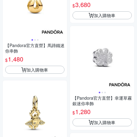
3,680
$
加入購物車
【Pandora官方直營】馬蹄鐵迷
你串飾
1,480
$
加入購物車
【Pandora官方直營】幸運草霧
銀迷你串飾
1,280
$
加入購物車