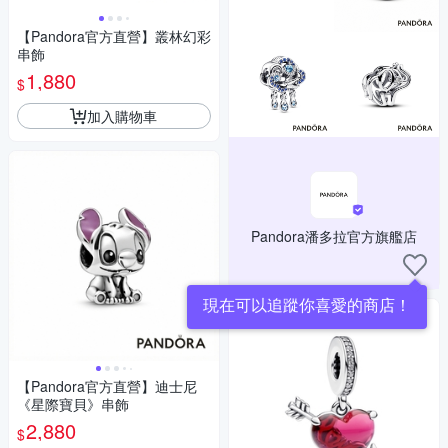
【Pandora官方直營】叢林幻彩
串飾
1,880
$
加入購物車
Pandora潘多拉官方旗艦店
【Pandora官方直營】迪士尼
《星際寶貝》串飾
2,880
$