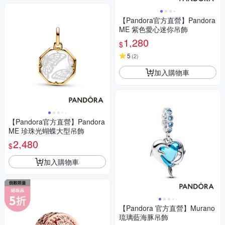
【Pandora官方直營】Pandora
ME 紫色愛心迷你吊飾
1,280
$
5
(
2
)
加入購物車
【Pandora官方直營】Pandora
ME 珍珠光蝴蝶大型吊飾
2,480
$
加入購物車
【Pandora 官方直營】Murano
琉璃藍海豚吊飾