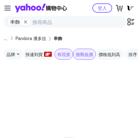
Yahoo購物中心
登入
串飾
Pandora 潘多拉
串飾
品牌
快速到貨
有現貨
挑戰低價
價格低到高
排序