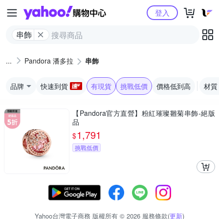
Yahoo購物中心
登入
串飾
Pandora 潘多拉
串飾
品牌
快速到貨
有現貨
挑戰低價
價格低到高
材質
【Pandora官方直營】粉紅璀璨雛菊串飾-絕版
品
1,791
$
挑戰低價
Yahoo台灣電子商務 版權所有 © 2026 服務條款(
更新
)