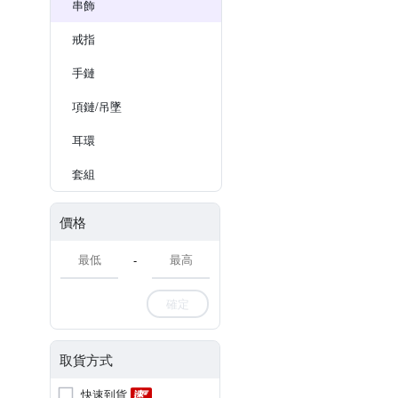
串飾
戒指
手鏈
項鏈/吊墜
耳環
套組
價格
-
確定
取貨方式
快速到貨