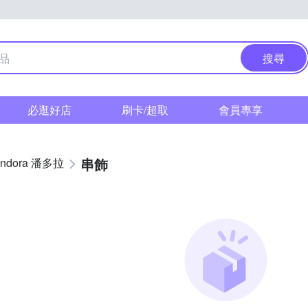
搜尋
必逛好店
刷卡/超取
會員專享
串飾
andora 潘多拉