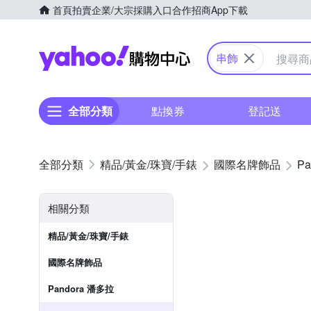
首頁
拍賣
企業/大宗採購入口
合作招商
App下載
Yahoo購物中心
串飾
全部分類
點換券
登記送
精品/黃金/珠寶/手錶
國際名牌飾品
P
相關分類
精品/黃金/珠寶/手錶
國際名牌飾品
Pandora 潘多拉