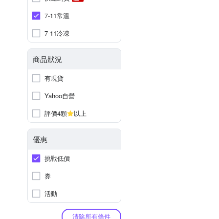
7-11常溫
7-11冷凍
商品狀況
有現貨
Yahoo自營
評價4顆
以上
優惠
挑戰低價
券
活動
清除所有條件