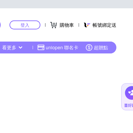
購物車
帳號綁定送
登入
看更多
uniopen 聯名卡
超贈點