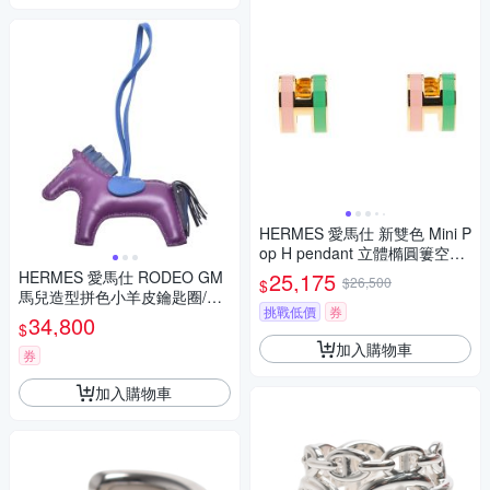
HERMES 愛馬仕 新雙色 Mini P
op H pendant 立體橢圓簍空穿
式耳環 (MALABAR/淺金)
HERMES 愛馬仕 RODEO GM
25,175
$26,500
$
馬兒造型拼色小羊皮鑰匙圈/吊
挑戰低價
券
飾(大-深紫/深藍/藏藍)
34,800
$
加入購物車
券
加入購物車