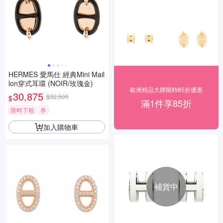
HERMES 愛馬仕 經典Mini Mail
lon穿式耳環 (NOIR/玫瑰金)
歐洲精品大牌限時85折優惠
30,875
$32,500
$
滿1件享85折
限時下殺
券
加入購物車
補貨中