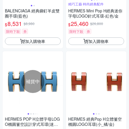
精巧工藝 時尚經典配件
BALENCIAGA 經典鉚釘羊皮雙
HERMES Mini Pop H經典迷你
圈手環(藍色)
字母LOGO針式耳環-紅色/金
8,531
25,460
$8,980
$26,800
$
$
限時下殺
券
限時下殺
券
加入購物車
加入購物車
補貨中
HERMES POP H立體字母LOG
HERMES 經典Pop H立體簍空
O橢圓簍空設計穿式耳環(迷你/
橢圓LOGO耳環(小_橘/金)