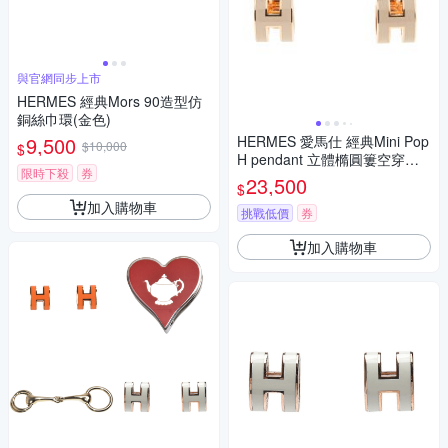
與官網同步上市
HERMES 經典Mors 90造型仿
銅絲巾環(金色)
9,500
HERMES 愛馬仕 經典Mini Pop
$10,000
$
H pendant 立體橢圓簍空穿式
限時下殺
券
耳環(MARRON GLACE/玫瑰
23,500
$
金)
加入購物車
挑戰低價
券
加入購物車