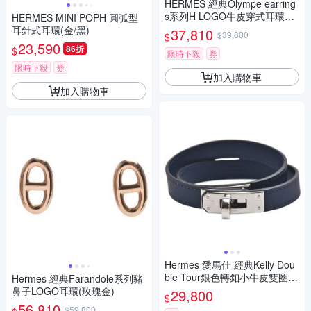
HERMES 經典Olympe earring
s系列H LOGO牛皮穿式耳環
HERMES MINI POPH 圓弧型
(金/餅乾色)
耳針式耳環(金/黑)
37,810
$39,800
$
23,590
86折
$
限時下殺
券
限時下殺
券
加入購物車
加入購物車
Hermes 愛馬仕 經典Kelly Dou
ble Tour銀色轉釦小牛皮雙圈手
Hermes 經典Farandole系列豬
環(深藍色)
鼻子LOGO耳環(玫瑰金)
29,800
$
56,810
$59,800