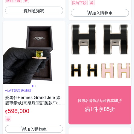
限時下殺
券
限時下殺
券
貨到通知我
加入購物車
vip訂製高級珠寶
愛馬仕Hermes Grand Jeté 綠
國際名牌飾品結帳再享85折
碧璽鑽戒(高級珠寶訂製款/Tour
滿1件享85折
Verte綠碧璽GM/鑽石/18K)
598,000
$
券
加入購物車