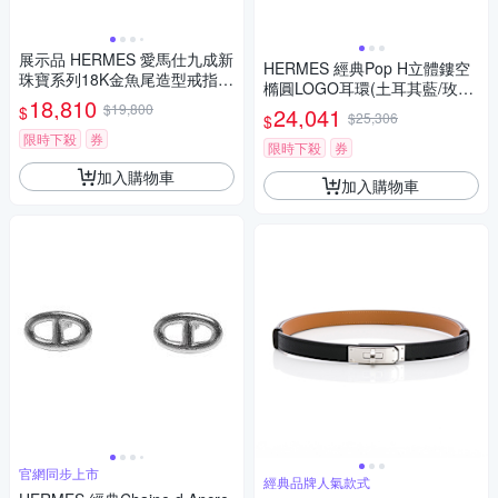
展示品 HERMES 愛馬仕九成新
HERMES 經典Pop H立體鏤空
珠寶系列18K金魚尾造型戒指
橢圓LOGO耳環(土耳其藍/玫瑰
(國際圍11 台圍52)
18,810
金)
$19,800
$
24,041
$25,306
$
限時下殺
券
限時下殺
券
加入購物車
加入購物車
官網同步上市
經典品牌人氣款式