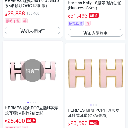
HERMES 經典Chaine d Ancre
Hermes Kelly 18腰帶(黑/銀扣)
系列純銀LOGO耳環(銀)
(H069853CK89)
28,888
$30,408
$
51,493
85折
$
限時下殺
券
挑戰低價
券
加入購物車
加入購物車
補貨中
HERMES 經典POP立體H字穿
HERMES MINI POPH 圓弧型
式耳環(MINI/粉紅x銀)
耳針式耳環(金/糖果粉)
25,490
86折
$
23,590
86折
$