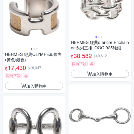
HERMES 經典d ancre Enchain
ee系列三排LOGO 925純銀戒
指(#58)
HERMES 經典OLYMPE耳骨夾
38,582
$40,612
$
(黃色/銀色)
限時下殺
券
17,430
$18,347
$
加入購物車
限時下殺
券
加入購物車