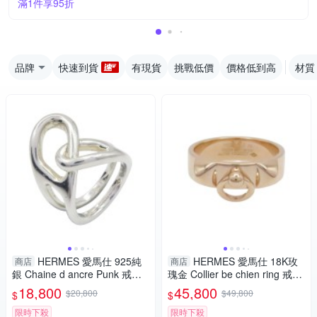
滿1件享95折
品牌
快速到貨
有現貨
挑戰低價
價格低到高
材質
HERMES 愛馬仕 925純
HERMES 愛馬仕 18K玫
商店
商店
銀 Chaine d ancre Punk 戒指
瑰金 Collier be chien ring 戒指
【二手名牌BRAND OFF】
【二手名牌BRAND OFF】
18,800
45,800
$20,800
$49,800
$
$
限時下殺
限時下殺