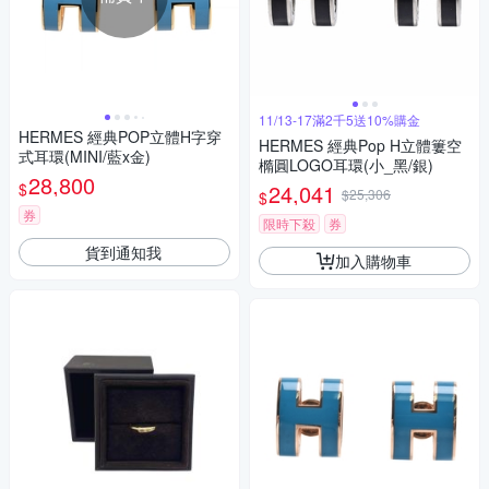
11/13-17滿2千5送10%購金
HERMES 經典POP立體H字穿
HERMES 經典Pop H立體簍空
式耳環(MINI/藍x金)
橢圓LOGO耳環(小_黑/銀)
28,800
$
24,041
$25,306
$
券
限時下殺
券
貨到通知我
加入購物車