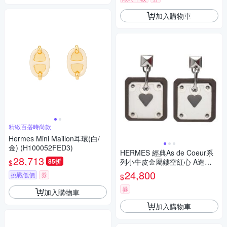
加入購物車
精緻百搭時尚款
Hermes Mini Maillon耳環(白/
金) (H100052FED3)
HERMES 經典As de Coeur系
28,713
85折
列小牛皮金屬鏤空紅心 A造型
$
針式耳環(大象灰/銀)
24,800
挑戰低價
券
$
券
加入購物車
加入購物車