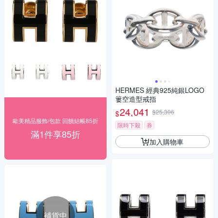
HERMES 經典925純銀LOGO
簍空造型戒指
24,041
$25,306
$
歐美精品服飾/包款 回饋結帳85折
限時下殺
券
滿1件享85折
加入購物車
補貨中