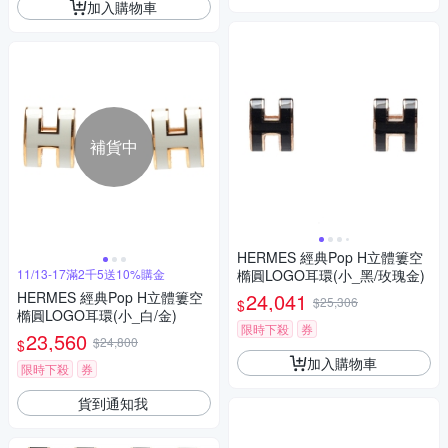
加入購物車
補貨中
HERMES 經典Pop H立體簍空
11/13-17滿2千5送10%購金
橢圓LOGO耳環(小_黑/玫瑰金)
HERMES 經典Pop H立體簍空
24,041
$25,306
$
橢圓LOGO耳環(小_白/金)
限時下殺
券
23,560
$24,800
$
加入購物車
限時下殺
券
貨到通知我