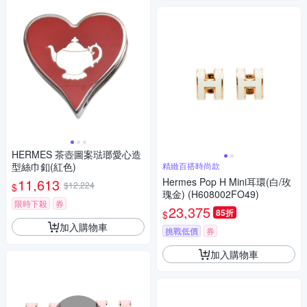
HERMES 茶壺圖案琺瑯愛心造
型絲巾釦(紅色)
精緻百搭時尚款
11,613
Hermes Pop H Mini耳環(白/玫
$12,224
$
瑰金) (H608002FO49)
限時下殺
券
23,375
85折
$
加入購物車
挑戰低價
券
加入購物車