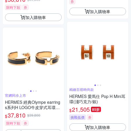
$
券
限時下殺
券
加入購物車
加入購物車
精緻百搭時尚款
官網同步上市
HERMES 愛馬仕 Pop H Mini耳
環(淺巧克力/銀)
HERMES 經典Olympe earring
s系列H LOGO牛皮穿式耳環
21,505
85折
$
(金/黑色)
37,810
$39,800
$
挑戰低價
券
限時下殺
券
加入購物車