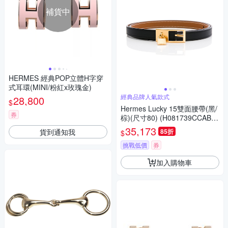
補貨中
HERMES 經典POP立體H字穿
式耳環(MINI/粉紅x玫瑰金)
經典品牌人氣款式
28,800
$
Hermes Lucky 15雙面腰帶(黑/
券
棕)(尺寸80) (H081739CCAB08
0)
35,173
貨到通知我
85折
$
挑戰低價
券
加入購物車