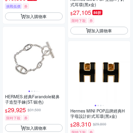
式耳環(黑x金)
挑戰低價
券
27,105
86折
$
加入購物車
限時下殺
券
加入購物車
HERMES 經典Farandole豬鼻
子造型手鍊(ST/銀色)
29,925
$31,500
$
Hermes MINI POP品牌經典H
字母設計針式耳環(黑x金)
限時下殺
券
28,310
$29,800
$
加入購物車
限時下殺
券