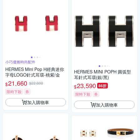
小巧優雅時尚配件
HERMES Mini Pop H經典迷你
HERMES MINI POPH 圓弧型
字母LOGO針式耳環-桃紫/金
耳針式耳環(銀/黑)
21,660
$22,800
$
23,590
86折
$
限時下殺
券
限時下殺
券
加入購物車
加入購物車