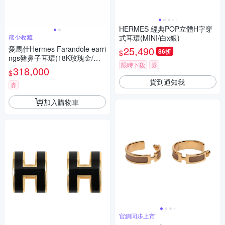
HERMES 經典POP立體H字穿
稀少收藏
式耳環(MINI/白x銀)
愛馬仕Hermes Farandole earri
25,490
86折
$
ngs豬鼻子耳環(18K玫瑰金/鑽
限時下殺
券
石)
318,000
$
貨到通知我
券
加入購物車
官網同步上市