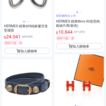
與官網同步上市
HERMES 經典Mors 90造型純
銀絲巾環(銀色)
HERMES 經典925純銀簍空造
型戒指
10,644
$11,204
$
24,041
$25,306
$
限時下殺
券
限時下殺
券
加入購物車
加入購物車