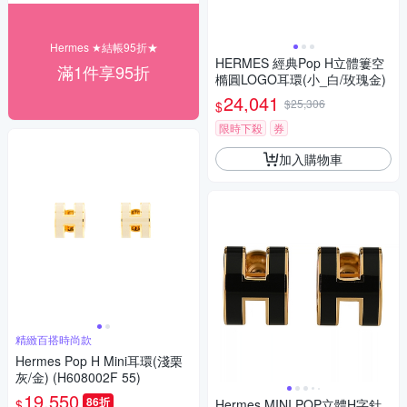
Hermes ★結帳95折★
HERMES 經典Pop H立體簍空
滿1件享95折
橢圓LOGO耳環(小_白/玫瑰金)
24,041
$25,306
$
限時下殺
券
加入購物車
精緻百搭時尚款
Hermes Pop H Mini耳環(淺栗
灰/金) (H608002F 55)
19,550
86折
$
Hermes MINI POP立體H字針