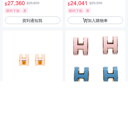
藍x金)
27,360
24,041
$28,800
$25,306
$
$
限時下殺
券
限時下殺
券
貨到通知我
加入購物車
經典品牌人氣款式
Hermes Pop H Mini耳環(粉紅/
歐美精品大牌年中特惠，5折起
金) (H608002F 85)
滿1980大優惠
26,163
85折
$
挑戰低價
券