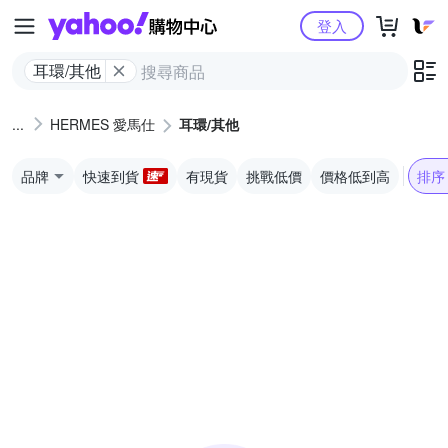
Yahoo購物中心
登入
耳環/其他
HERMES 愛馬仕
耳環/其他
品牌
快速到貨
有現貨
挑戰低價
價格低到高
排序