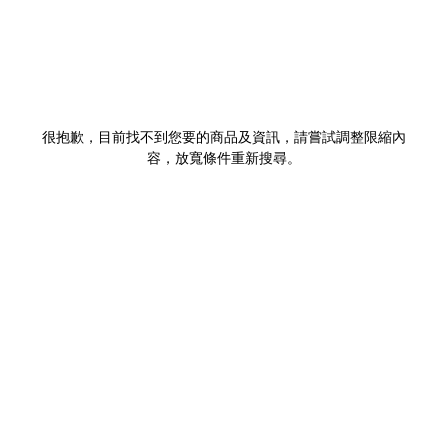
很抱歉，目前找不到您要的商品及資訊，請嘗試調整限縮內
容，放寬條件重新搜尋。