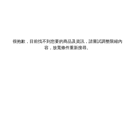
很抱歉，目前找不到您要的商品及資訊，請嘗試調整限縮內
容，放寬條件重新搜尋。