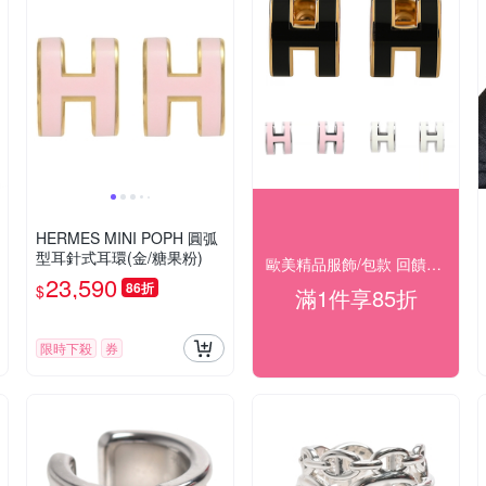
HERMES MINI POPH 圓弧
型耳針式耳環(金/糖果粉)
歐美精品服飾/包款 回饋結帳85折
23,590
86折
$
滿1件享85折
限時下殺
券