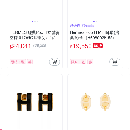
精緻百搭時尚款
HERMES 經典Pop H立體簍
Hermes Pop H Mini耳環(淺
空橢圓LOGO耳環(小_白/玫
栗灰/金) (H608002F 55)
瑰金)
24,041
19,550
$25,306
86折
$
$
限時下殺
券
限時下殺
券