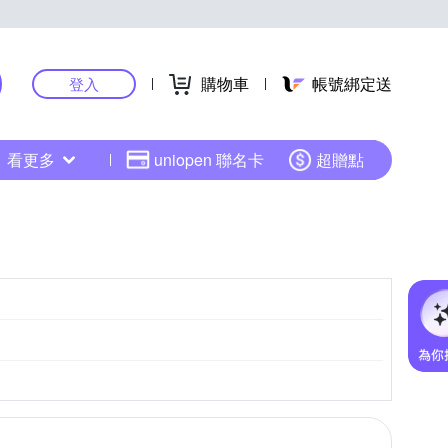
購物車
帳號綁定送
登入
看更多
uniopen 聯名卡
超贈點