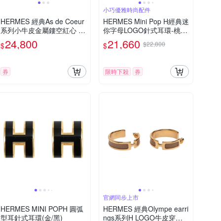
小巧優雅時尚配件
HERMES 經典As de Coeur
HERMES Mini Pop H經典迷
系列小牛皮金屬鏤空紅心 A
你字母LOGO針式耳環-桃
造型針式耳環(大象灰/銀)
紫/金
24,800
21,660
$22,800
$
$
券
限時下殺
券
官網同步上市
HERMES MINI POPH 圓弧
HERMES 經典Olympe earri
型耳針式耳環(金/黑)
ngs系列H LOGO牛皮穿式