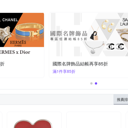
5折
國際名牌飾品結帳再享85折
滿1件享85折
推薦排