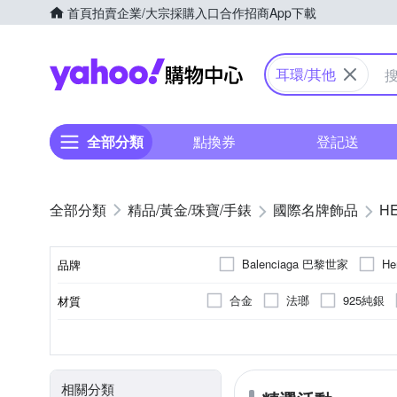
首頁
拍賣
企業/大宗採購入口
合作招商
App下載
Yahoo購物中心
耳環/其他
全部分類
點換券
登記送
精品/黃金/珠寶/手錶
國際名牌飾品
H
Balenciaga 巴黎世家
H
品牌
合金
法瑯
925純銀
材質
品牌名稱
耳環
全新商品
戒指
二手品
墜飾
展
種類
商品狀況
相關分類