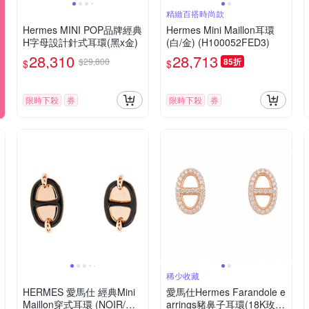
精緻百搭時尚款
Hermes MINI POP品牌經典
Hermes Mini Maillon耳環
H字母設計針式耳環(黑x金)
(白/金) (H100052FED3)
28,310
28,713
$29,800
85折
$
$
限時下殺
券
限時下殺
券
稀少收藏
HERMES 愛馬仕 經典Mini
愛馬仕Hermes Farandole e
Maillon穿式耳環 (NOIR/玫
arrings豬鼻子耳環(18K玫瑰