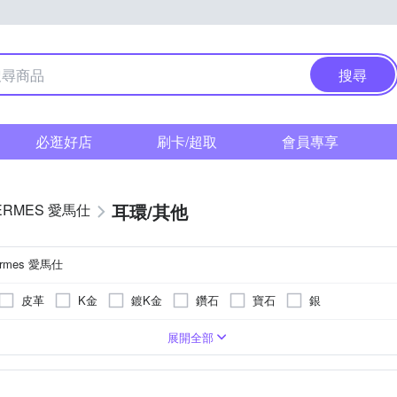
搜尋
必逛好店
刷卡/超取
會員專享
耳環/其他
ERMES 愛馬仕
ermes 愛馬仕
皮革
K金
鍍K金
鑽石
寶石
銀
示品
手鍊/手環
腰鍊
串珠/吊飾
擺飾
項鍊
展開全部