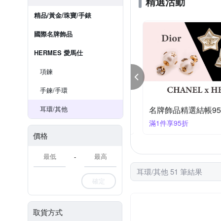
精選活動
精品/黃金/珠寶/手錶
國際名牌飾品
HERMES 愛馬仕
項鍊
手鍊/手環
精品服飾/包款 回饋結帳85折
耳環/其他
名牌飾品精選結帳9
件享85折
滿1件享95折
價格
-
耳環/其他 51 筆結果
確定
取貨方式