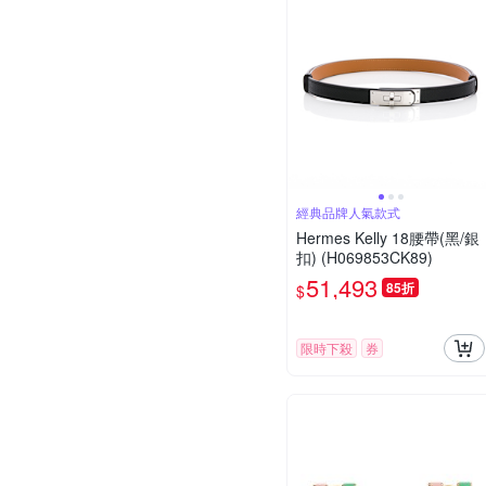
經典品牌人氣款式
Hermes Kelly 18腰帶(黑/銀
扣) (H069853CK89)
51,493
85折
$
限時下殺
券