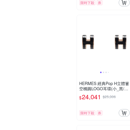
限時下殺
券
HERMES 經典Pop H立體簍
空橢圓LOGO耳環(小_黑/玫
瑰金)
24,041
$25,306
$
限時下殺
券