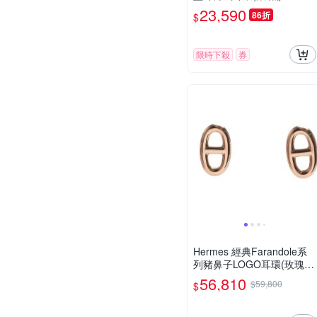
23,590
86折
$
限時下殺
券
Hermes 經典Farandole系
列豬鼻子LOGO耳環(玫瑰
金)
56,810
$59,800
$