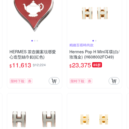
精緻百搭時尚款
HERMES 茶壺圖案琺瑯愛
Hermes Pop H Mini耳環(白/
心造型絲巾釦(紅色)
玫瑰金) (H608002FO49)
11,613
23,375
$12,224
85折
$
$
限時下殺
券
限時下殺
券