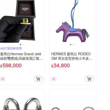
vip訂製高級珠寶
愛馬仕Hermes Grand Jeté
HERMES 愛馬仕 RODEO
綠碧璽鑽戒(高級珠寶訂製
GM 馬兒造型拼色小羊皮鑰
款/Tour Verte綠碧璽GM/鑽
匙圈/吊飾(大-深紫/深藍/藏
598,000
34,800
$
$
石/18K)
藍)
券
券