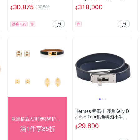
瑰金)
金/鑽石)
30,875
318,000
$32,500
$
$
限時下殺
券
券
Hermes 愛馬仕 經典Kelly D
ouble Tour銀色轉釦小牛皮
歐洲精品大牌限時85折優惠
雙圈手環(深藍色)
29,800
$
滿1件享85折