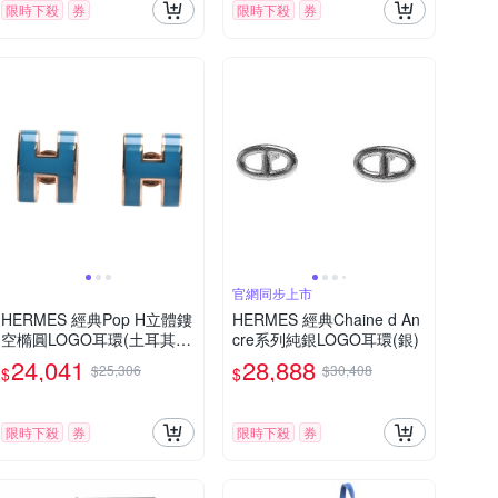
限時下殺
券
限時下殺
券
官網同步上市
HERMES 經典Pop H立體鏤
HERMES 經典Chaine d An
空橢圓LOGO耳環(土耳其
cre系列純銀LOGO耳環(銀)
藍/玫瑰金)
24,041
28,888
$25,306
$30,408
$
$
限時下殺
券
限時下殺
券