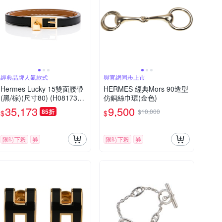
經典品牌人氣款式
與官網同步上市
Hermes Lucky 15雙面腰帶
HERMES 經典Mors 90造型
(黑/棕)(尺寸80) (H081739C
仿銅絲巾環(金色)
CAB080)
35,173
9,500
85折
$10,000
$
$
限時下殺
券
限時下殺
券