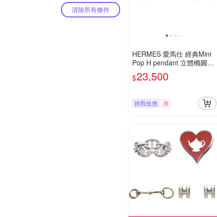
清除所有條件
HERMES 愛馬仕 經典Mini
Pop H pendant 立體橢圓簍
空穿式耳環(MARRON GLA
23,500
$
CE/玫瑰金)
挑戰低價
券