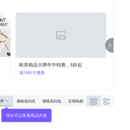
歐美精品大牌年中特惠，5折起
滿1980大優惠
序
價格低到高
價格高到低
近期熱銷