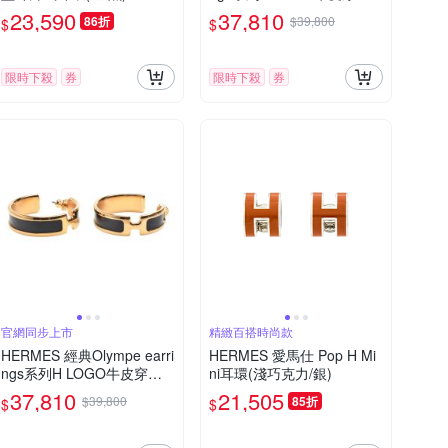
耳環(金/餅乾色)
23,590
37,810
86折
$39,800
$
$
限時下殺
券
限時下殺
券
官網同步上市
精緻百搭時尚款
HERMES 經典Olympe earri
HERMES 愛馬仕 Pop H Mi
ngs系列H LOGO牛皮穿式
ni耳環(淺巧克力/銀)
耳環(金/黑色)
37,810
21,505
$39,800
85折
$
$