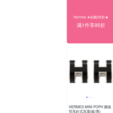
Hermes ★結帳95折★
滿1件享95折
HERMES MINI POPH 圓弧
型耳針式耳環(銀/黑)