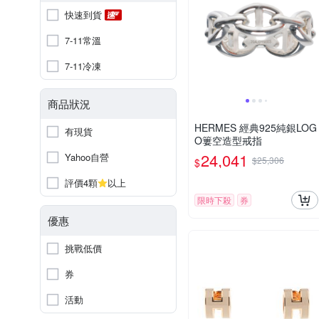
快速到貨
7-11常溫
7-11冷凍
商品狀況
HERMES 經典925純銀LOG
有現貨
O簍空造型戒指
24,041
Yahoo自營
$25,306
$
評價4顆
以上
限時下殺
券
優惠
挑戰低價
券
活動