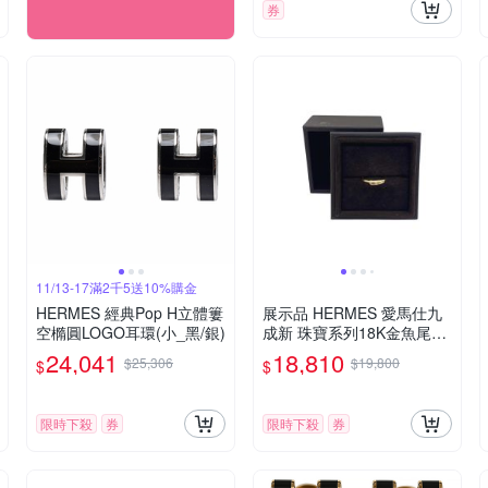
券
11/13-17滿2千5送10%購金
HERMES 經典Pop H立體簍
展示品 HERMES 愛馬仕九
空橢圓LOGO耳環(小_黑/銀)
成新 珠寶系列18K金魚尾造
型戒指(國際圍11 台圍52)
24,041
18,810
$25,306
$19,800
$
$
限時下殺
券
限時下殺
券