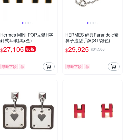
Hermes MINI POP立體H字
HERMES 經典Farandole豬
針式耳環(黑x金)
鼻子造型手鍊(ST/銀色)
27,105
29,925
86折
$31,500
$
$
限時下殺
券
限時下殺
券