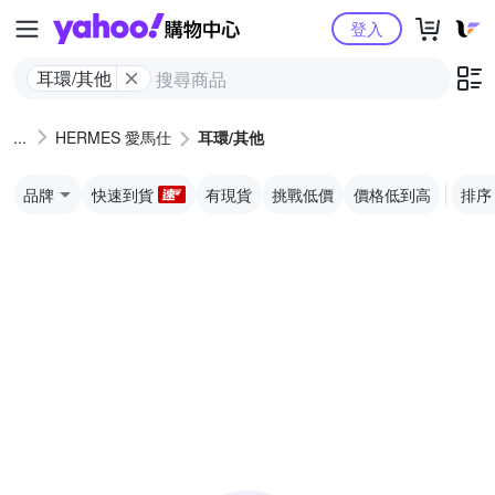
Yahoo購物中心
登入
耳環/其他
HERMES 愛馬仕
耳環/其他
品牌
快速到貨
有現貨
挑戰低價
價格低到高
排序