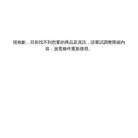
很抱歉，目前找不到您要的商品及資訊，請嘗試調整限縮內
容，放寬條件重新搜尋。