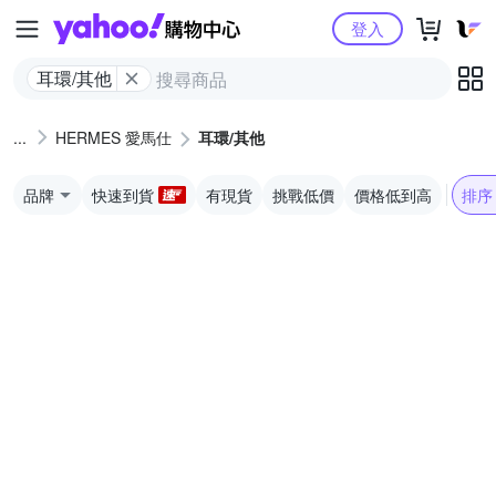
Yahoo購物中心
登入
耳環/其他
HERMES 愛馬仕
耳環/其他
品牌
快速到貨
有現貨
挑戰低價
價格低到高
排序