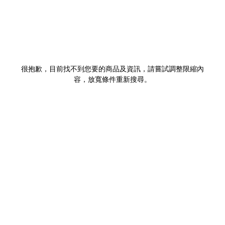
很抱歉，目前找不到您要的商品及資訊，請嘗試調整限縮內
容，放寬條件重新搜尋。