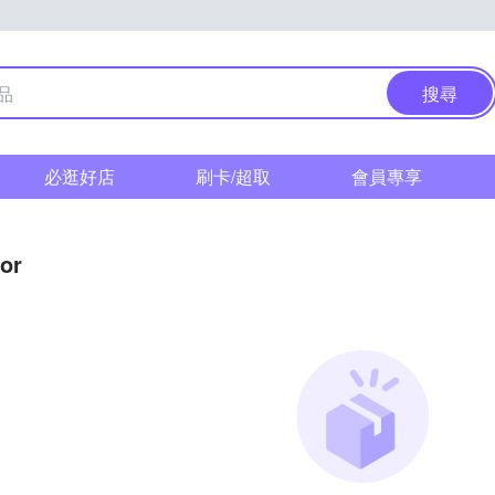
搜尋
必逛好店
刷卡/超取
會員專享
or