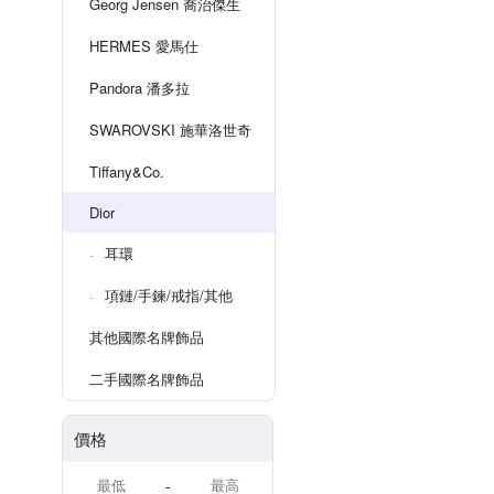
Georg Jensen 喬治傑生
HERMES 愛馬仕
Pandora 潘多拉
SWAROVSKI 施華洛世奇
Tiffany&Co.
Dior
耳環
項鏈/手鍊/戒指/其他
其他國際名牌飾品
二手國際名牌飾品
價格
-