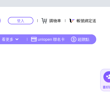
購物車
帳號綁定送
登入
看更多
uniopen 聯名卡
超贈點