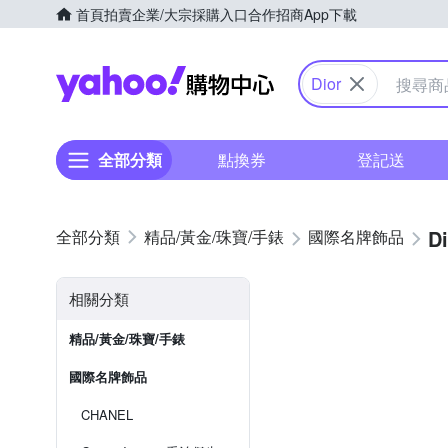
首頁
拍賣
企業/大宗採購入口
合作招商
App下載
Yahoo購物中心
Dior
全部分類
點換券
登記送
Di
精品/黃金/珠寶/手錶
國際名牌飾品
相關分類
精品/黃金/珠寶/手錶
國際名牌飾品
CHANEL