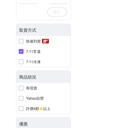
確定
取貨方式
快速到貨
7-11常溫
7-11冷凍
商品狀況
有現貨
Yahoo自營
評價4顆
以上
優惠