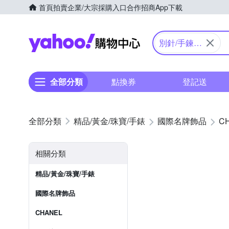
首頁
拍賣
企業/大宗採購入口
合作招商
App下載
Yahoo購物中心
別針/手鍊/
戒指/其他
全部分類
點換券
登記送
精品/黃金/珠寶/手錶
國際名牌飾品
C
相關分類
精品/黃金/珠寶/手錶
國際名牌飾品
CHANEL