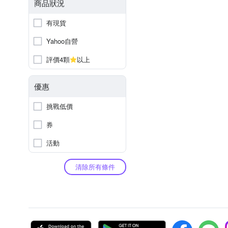
商品狀況
有現貨
Yahoo自營
評價4顆
以上
優惠
挑戰低價
券
活動
清除所有條件