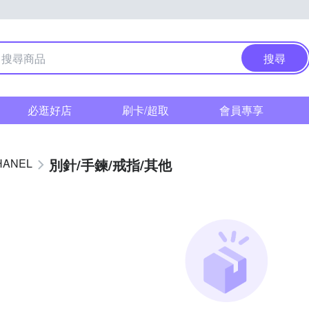
搜尋
必逛好店
刷卡/超取
會員專享
別針/手鍊/戒指/其他
HANEL