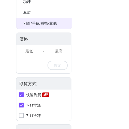
項鍊
耳環
別針/手鍊/戒指/其他
價格
-
確定
取貨方式
快速到貨
7-11常溫
7-11冷凍