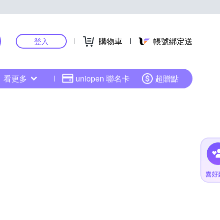
購物車
帳號綁定送
登入
看更多
uniopen 聯名卡
超贈點