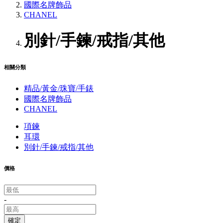
國際名牌飾品
CHANEL
別針/手鍊/戒指/其他
相關分類
精品/黃金/珠寶/手錶
國際名牌飾品
CHANEL
項鍊
耳環
別針/手鍊/戒指/其他
價格
-
確定