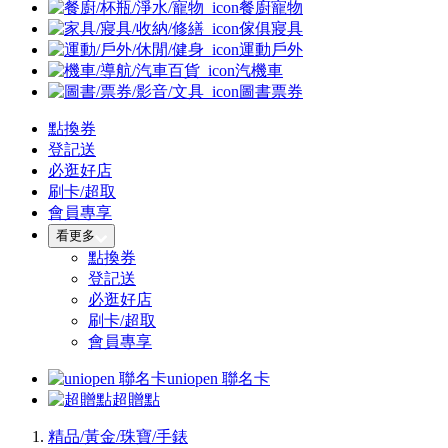
餐廚寵物
傢俱寢具
運動戶外
汽機車
圖書票券
點換券
登記送
必逛好店
刷卡/超取
會員專享
看更多
點換券
登記送
必逛好店
刷卡/超取
會員專享
uniopen 聯名卡
超贈點
精品/黃金/珠寶/手錶