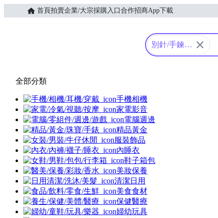
首頁
拍賣
企業/大宗採購入口
合作招商
App下載
Yahoo購物中心
別針/手鍊/
戒指/其他
全部分類
手機相機
家電影音
電腦週邊
精品黃金
服裝飾品
內睡衣
鞋子箱包
美妝保養
清潔日用
美食食材
保健醫療
婦幼玩具