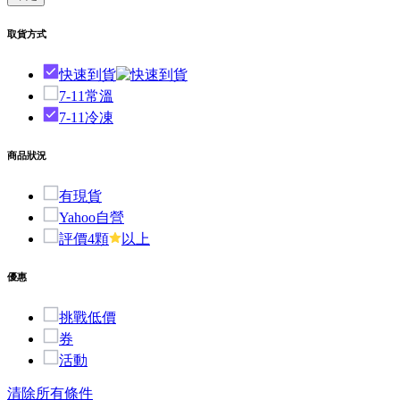
取貨方式
快速到貨
7-11常溫
7-11冷凍
商品狀況
有現貨
Yahoo自營
評價4顆
以上
優惠
挑戰低價
券
活動
清除所有條件