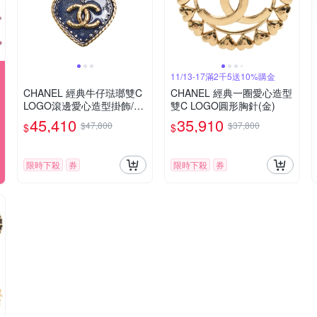
11/13-17滿2千5送10%購金
CHANEL 經典牛仔琺瑯雙C
CHANEL 經典一圈愛心造型
LOGO滾邊愛心造型掛飾/鑰
雙C LOGO圓形胸針(金)
匙圈(藍/金色)
45,410
35,910
$47,800
$37,800
$
$
限時下殺
券
限時下殺
券