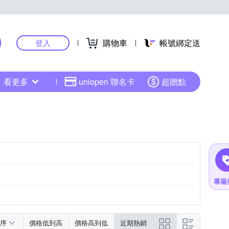
購物車
帳號綁定送
登入
看更多
uniopen 聯名卡
超贈點
序
價格低到高
價格高到低
近期熱銷