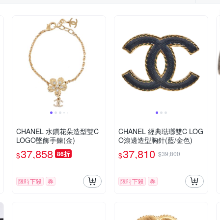
CHANEL 水鑽花朵造型雙C
CHANEL 經典琺瑯雙C LOG
LOGO墜飾手鍊(金)
O滾邊造型胸針(藍/金色)
37,858
37,810
86折
$39,800
$
$
限時下殺
券
限時下殺
券