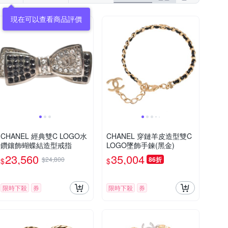
現在可以查看商品評價
CHANEL 經典雙C LOGO水
CHANEL 穿鏈羊皮造型雙C
鑽鑲飾蝴蝶結造型戒指
LOGO墜飾手鍊(黑金)
23,560
35,004
$24,800
86折
$
$
限時下殺
券
限時下殺
券