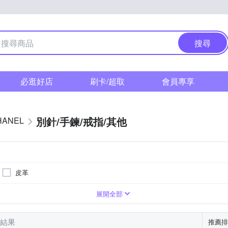
搜尋
必逛好店
刷卡/超取
會員專享
別針/手鍊/戒指/其他
HANEL
皮革
耳環
鑰匙圈
展開全部
筆結果
推薦排