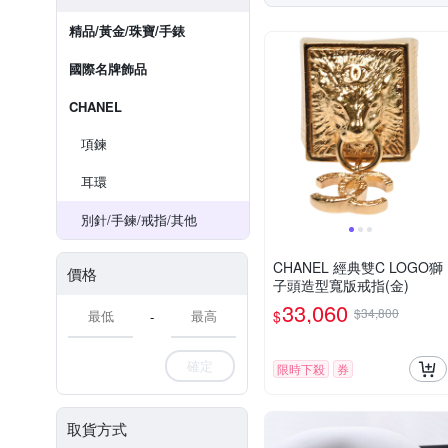
精品/黃金/珠寶/手錶
國際名牌飾品
CHANEL
項鍊
耳環
別針/手鍊/戒指/其他
CHANEL 經典雙C LOGO獅
價格
子頭造型寬版戒指(金)
33,060
$34,800
$
-
確定
限時下殺
券
取貨方式