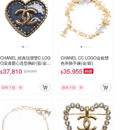
CHANEL 經典琺瑯雙C LOG
CHANEL CC LOGO金銀雙
O滾邊愛心造型胸針(藍/金
色串飾手鍊(金/銀)
色)
37,810
35,955
$39,800
85折
$
$
限時下殺
券
限時下殺
券