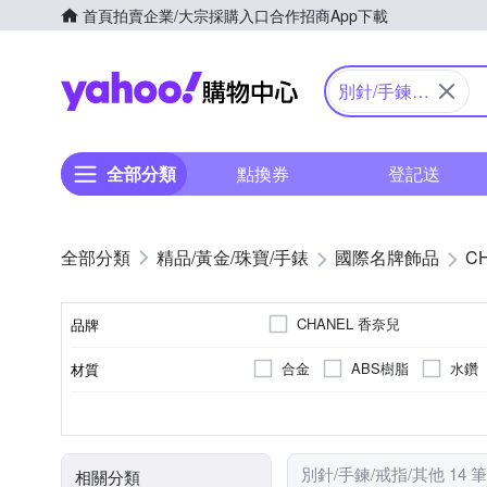
首頁
拍賣
企業/大宗採購入口
合作招商
App下載
Yahoo購物中心
別針/手鍊/
戒指/其他
全部分類
點換券
登記送
精品/黃金/珠寶/手錶
國際名牌飾品
C
CHANEL 香奈兒
品牌
合金
ABS樹脂
水鑽
材質
品牌名稱
別針
全新商品
手鍊/手環
戒指
種類
商品狀況
別針/手鍊/戒指/其他 14 
相關分類