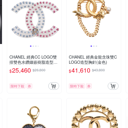
CHANEL 經典CC LOGO雙
CHANEL 經典金龍含珠雙C
排雙色水鑽鑲嵌樹脂造型胸
LOGO造型胸針(金色)
針(藍X紅)
25,460
41,610
$26,800
$43,800
$
$
限時下殺
券
限時下殺
券