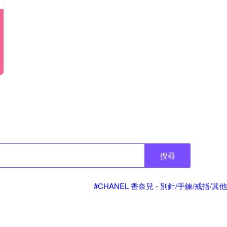
搜尋
#CHANEL 香奈兒 - 別針/手鍊/戒指/其他