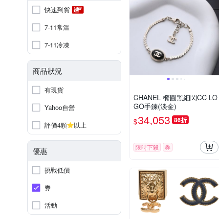
快速到貨
7-11常溫
7-11冷凍
商品狀況
有現貨
CHANEL 橢圓黑細閃CC LO
GO手鍊(淡金)
Yahoo自營
34,053
86折
$
評價4顆
以上
限時下殺
券
優惠
挑戰低價
券
活動