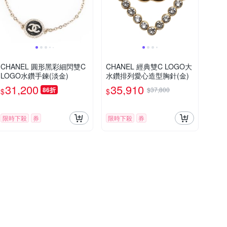
CHANEL 圓形黑彩細閃雙C
CHANEL 經典雙C LOGO大
LOGO水鑽手鍊(淡金)
水鑽排列愛心造型胸針(金)
31,200
35,910
86折
$37,800
$
$
限時下殺
券
限時下殺
券