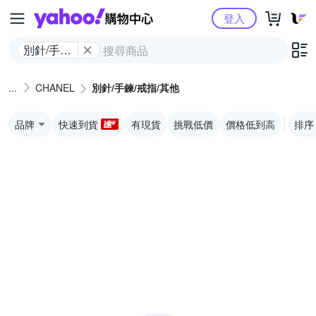
Yahoo購物中心
登入
別針/手鍊/
戒指/其他
CHANEL
別針/手鍊/戒指/其他
品牌
快速到貨
有現貨
挑戰低價
價格低到高
排序