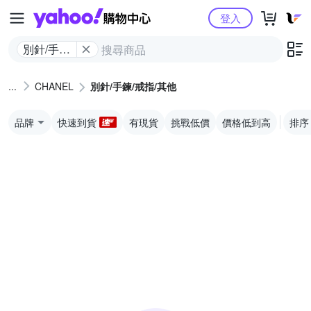
Yahoo購物中心
登入
別針/手鍊/
戒指/其他
CHANEL
別針/手鍊/戒指/其他
品牌
快速到貨
有現貨
挑戰低價
價格低到高
排序