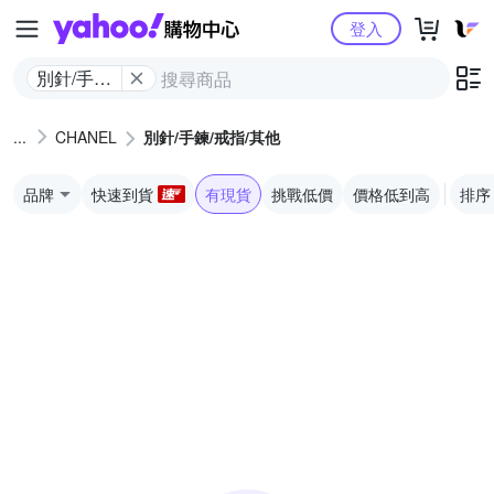
Yahoo購物中心
登入
別針/手鍊/
戒指/其他
CHANEL
別針/手鍊/戒指/其他
品牌
快速到貨
有現貨
挑戰低價
價格低到高
排序