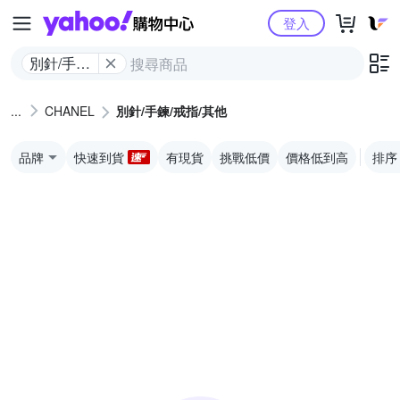
Yahoo購物中心
登入
別針/手鍊/
戒指/其他
CHANEL
別針/手鍊/戒指/其他
品牌
快速到貨
有現貨
挑戰低價
價格低到高
排序