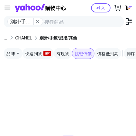
Yahoo購物中心
登入
別針/手鍊/
戒指/其他
CHANEL
別針/手鍊/戒指/其他
品牌
快速到貨
有現貨
挑戰低價
價格低到高
排序