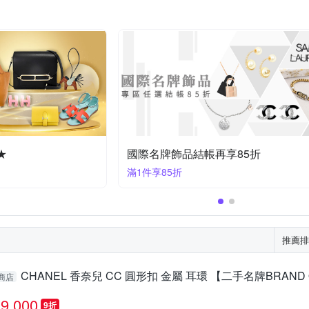
★
國際名牌飾品結帳再享85折
滿1件享85折
推薦排
CHANEL 香奈兒 CC 圓形扣 金屬 耳環 【二手名牌BRAND 
商店
9,000
9折