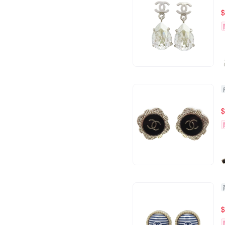
$
$
$