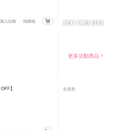
加入比較
找相似
可刷卡
可分期
零利率
更多活動商品
 OFF】
免運費