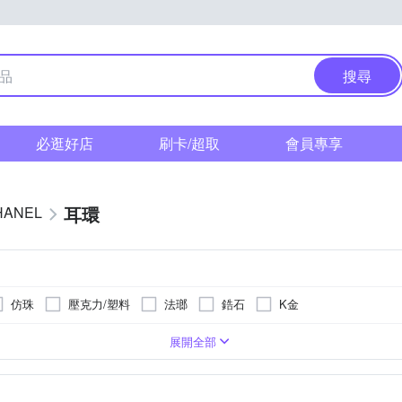
搜尋
必逛好店
刷卡/超取
會員專享
耳環
HANEL
仿珠
壓克力/塑料
法瑯
鋯石
K金
別針
展開全部