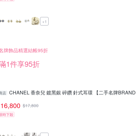
+1
名牌飾品精選結帳95折
滿1件享95折
CHANEL 香奈兒 鍍黑銀 碎鑽 針式耳環 【二手名牌BRAND
商店
16,800
$
17,800
限時下殺