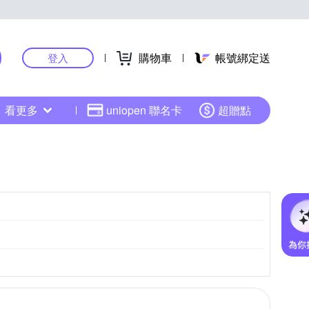
購物車
帳號綁定送
登入
看更多
uniopen 聯名卡
超贈點