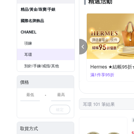
精選活動
精品/黃金/珠寶/手錶
國際名牌飾品
CHANEL
項鍊
耳環
別針/手鍊/戒指/其他
牌飾品精選結帳95折
Hermes ★結帳95折
件享95折
滿1件享95折
價格
-
耳環 101 筆結果
確定
取貨方式
$