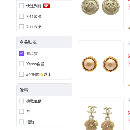
快速到貨
7-11常溫
7-11冷凍
商品狀況
有現貨
$
Yahoo自營
評價4顆
以上
優惠
挑戰低價
券
$
活動