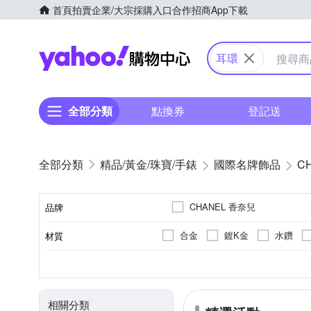
首頁
拍賣
企業/大宗採購入口
合作招商
App下載
Yahoo購物中心
耳環
全部分類
點換券
登記送
精品/黃金/珠寶/手錶
國際名牌飾品
C
CHANEL 香奈兒
品牌
合金
鍍K金
水鑽
材質
品牌名稱
全新商品
耳環
無墜飾
金屬/水鑽
金屬
髮飾
二手品
手鍊/手環
商品狀況
種類
墜飾材質
耳環材質
耳針材質
相關分類