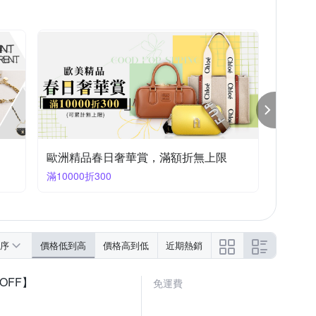
歐洲精品春日奢華賞，滿額折無上限
滿10000折300
序
價格低到高
價格高到低
近期熱銷
OFF】
免運費