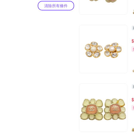
清除所有條件
$
$