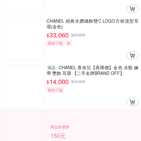
CHANEL 經典水鑽鑲飾雙C LOGO方框造型耳
環(金色)
33,060
$
$
34,800
限時下殺
券
CHANEL 香奈兒【再降價】金色 水瓶 鍊
商店
帶 墜飾 耳環 【二手名牌BRAND OFF】
14,000
$
$
15,000
限時下殺
商品折價券
150元