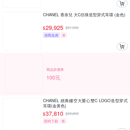
CHANEL 香奈兒 大C仿珠造型穿式耳環 (金色)
29,925
$
$
31,500
挑戰低價
券
商品折價券
100元
CHANEL 經典鏤空大愛心雙C LOGO造型穿式
耳環(金黃色)
37,810
$
$
39,800
限時下殺
券