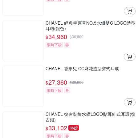
CHANEL 經典幸運草NO.5水鑽雙C LOGO造型
耳環(銀色)
34,960
$
$
36,800
限時下殺
券
CHANEL 香奈兒 CC麻花造型穿式耳環
27,360
$
$
28,800
限時下殺
券
CHANEL 復古裝飾水鑽LOGO貼耳針式耳環(復
古銀)
33,102
$
86折
限時下殺
券