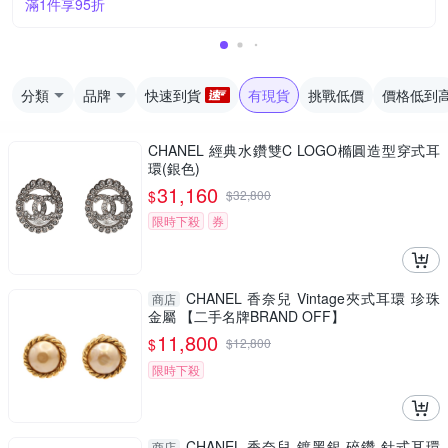
滿1件享95折
分類
品牌
快速到貨
有現貨
挑戰低價
價格低到
CHANEL 經典水鑽雙C LOGO橢圓造型穿式耳
環(銀色)
31,160
$
$
32,800
限時下殺
券
CHANEL 香奈兒 Vintage夾式耳環 珍珠
商店
金屬 【二手名牌BRAND OFF】
11,800
$
$
12,800
限時下殺
CHANEL 香奈兒 鍍黑銀 碎鑽 針式耳環
商店