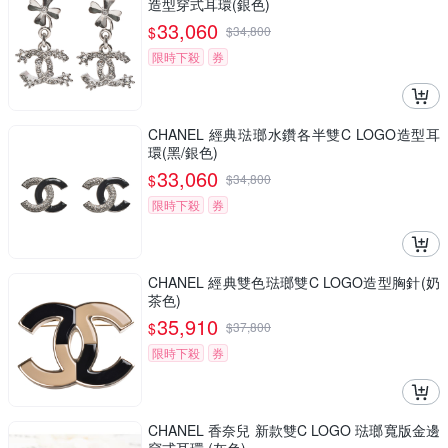
造型穿式耳環(銀色)
33,060
$
$
34,800
限時下殺
券
CHANEL 經典琺瑯水鑽各半雙C LOGO造型耳
環(黑/銀色)
33,060
$
$
34,800
限時下殺
券
CHANEL 經典雙色琺瑯雙C LOGO造型胸針(奶
茶色)
35,910
$
$
37,800
限時下殺
券
CHANEL 香奈兒 新款雙C LOGO 琺瑯寬版金邊