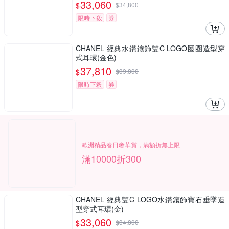
33,060
$
$
34,800
限時下殺
券
CHANEL 經典水鑽鑲飾雙C LOGO圈圈造型穿
式耳環(金色)
37,810
$
$
39,800
限時下殺
券
歐洲精品春日奢華賞，滿額折無上限
滿10000折300
CHANEL 經典雙C LOGO水鑽鑲飾寶石垂墜造
型穿式耳環(金)
33,060
$
$
34,800