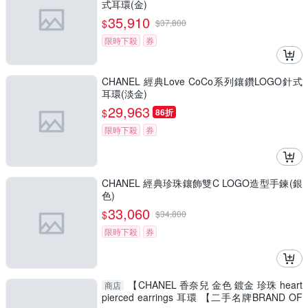
式耳環(金)
35,910
$
$
37,800
限時下殺
券
CHANEL 經典Love CoCo系列鑲鑽LOGO針式
耳環(淡金)
29,963
$
86折
限時下殺
券
CHANEL 經典珍珠鑲飾雙C LOGO造型手鍊(銀
色)
33,060
$
$
34,800
限時下殺
券
【CHANEL 香奈兒 金色 鍍金 珍珠 heart
商店
pierced earrings 耳環 【二手名牌BRAND OF