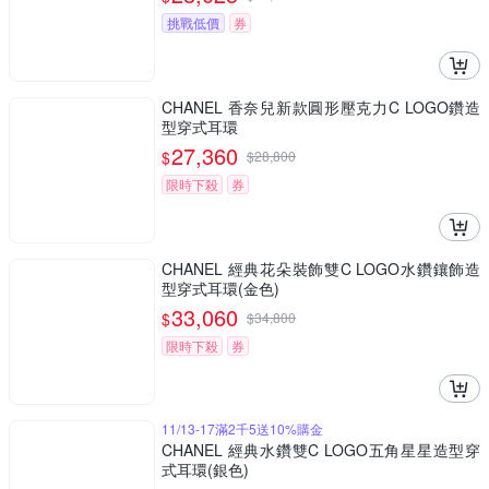
挑戰低價
券
CHANEL 香奈兒新款圓形壓克力C LOGO鑽造
型穿式耳環
27,360
$
$
28,800
限時下殺
券
CHANEL 經典花朵裝飾雙C LOGO水鑽鑲飾造
型穿式耳環(金色)
33,060
$
$
34,800
限時下殺
券
11/13-17滿2千5送10%購金
CHANEL 經典水鑽雙C LOGO五角星星造型穿
式耳環(銀色)