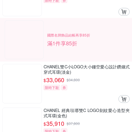
限時下殺
券
國際名牌飾品結帳再享85折
滿1件享85折
CHANEL雙C小LOGO大小鏤空愛心設計鑽鑲式
穿式耳環(淡金)
33,060
$
$
34,800
限時下殺
券
CHANEL 經典琺瑯雙C LOGO刻紋愛心造型夾
式耳環(金色)
35,910
$
$
37,800
限時下殺
券