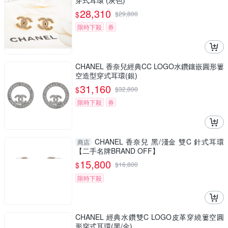
穿式耳環 (灰色)
28,310
$
$
29,800
限時下殺
券
CHANEL 香奈兒經典CC LOGO水鑽鑲嵌圓形簍
空造型穿式耳環(銀)
31,160
$
$
32,800
限時下殺
券
CHANEL 香奈兒 黑/淺金 雙C 針式耳環
商店
【二手名牌BRAND OFF】
15,800
$
$
16,800
限時下殺
CHANEL 經典水鑽雙C LOGO皮革穿繞簍空圓
形穿式耳環(黑/金)