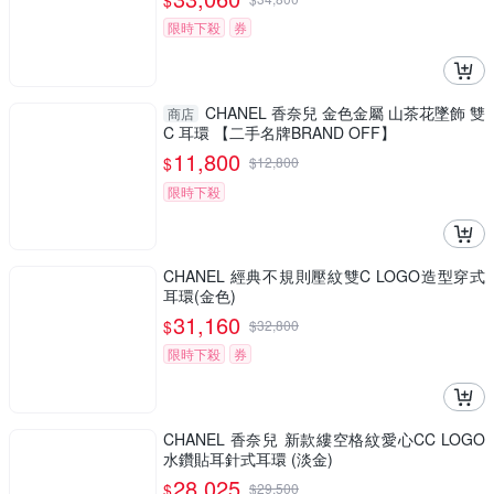
$
限時下殺
券
CHANEL 香奈兒 金色金屬 山茶花墜飾 雙
商店
C 耳環 【二手名牌BRAND OFF】
11,800
$
$
12,800
限時下殺
CHANEL 經典不規則壓紋雙C LOGO造型穿式
耳環(金色)
31,160
$
$
32,800
限時下殺
券
CHANEL 香奈兒 新款縷空格紋愛心CC LOGO
水鑽貼耳針式耳環 (淡金)
28,025
$
$
29,500