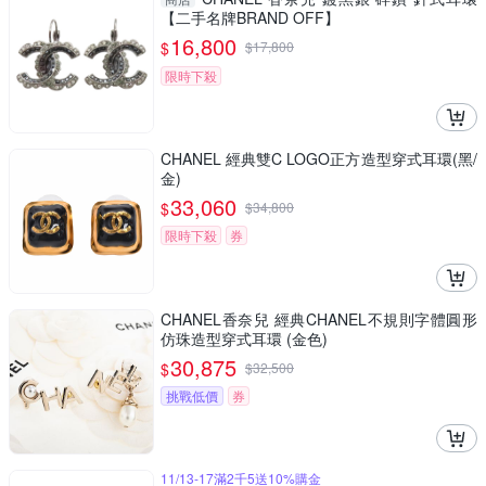
【二手名牌BRAND OFF】
16,800
$
$
17,800
限時下殺
CHANEL 經典雙C LOGO正方造型穿式耳環(黑/
金)
33,060
$
$
34,800
限時下殺
券
CHANEL香奈兒 經典CHANEL不規則字體圓形
仿珠造型穿式耳環 (金色)
30,875
$
$
32,500
挑戰低價
券
11/13-17滿2千5送10%購金