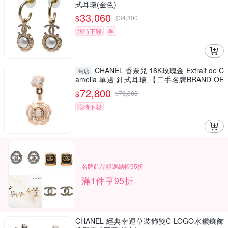
式耳環(金色)
33,060
$
$
34,800
限時下殺
券
CHANEL 香奈兒 18K玫瑰金 Extrait de C
商店
amelia 單邊 針式耳環 【二手名牌BRAND OF
F】
72,800
$
$
79,800
限時下殺
名牌飾品精選結帳95折
滿1件享95折
CHANEL 經典幸運草裝飾雙C LOGO水鑽鑲飾