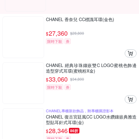
CHANEL 香奈兒 CC標識耳環(金色)
27,360
$
$
28,800
限時下殺
券
CHANEL 經典珍珠鑲嵌雙C LOGO蜜桃色飾邊
造型穿式耳環(蜜桃粉X金)
33,060
$
$
34,800
限時下殺
券
CHANEL專櫃新款飾品，附專櫃購證影本
CHANEL 復古宮廷風CC LOGO水鑽鑲嵌典雅造
型貼耳針式耳環(金)
28,346
$
86折
限時下殺
券