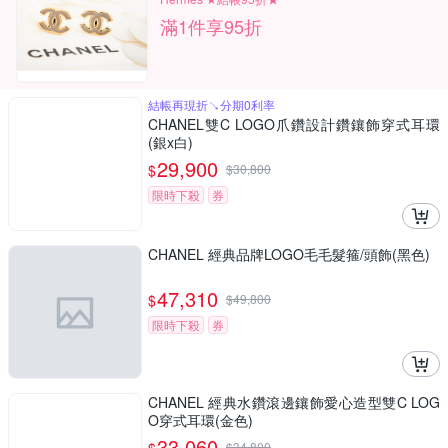
滿1件享95折
結帳再現折↘分期0利率
CHANEL雙C LOGO爪鑽設計鑽鑲飾穿式耳環
(銀x白)
29,900
$
$
30,800
限時下殺
券
CHANEL 經典品牌LOGO毛毛髮箍/頭飾(黑色)
47,310
$
$
49,800
限時下殺
券
CHANEL 經典水鑽滾邊鑲飾愛心造型雙C LOG
O穿式耳環(金色)
33,060
$
34,800