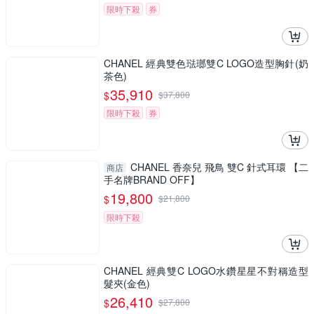
限時下殺
券
CHANEL 經典雙色琺瑯雙C LOGO造型胸針(奶
茶色)
35,910
$
$
37,800
限時下殺
券
CHANEL 香奈兒 飛鳥 雙C 針式耳環 【二
商店
手名牌BRAND OFF】
19,800
$
$
21,800
限時下殺
CHANEL 經典雙C LOGO水鑽星星不對稱造型
髮夾(金色)
26,410
$
$
27,800