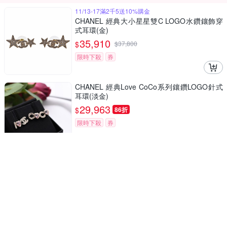
11/13-17滿2千5送10%購金
CHANEL 經典大小星星雙C LOGO水鑽鑲飾穿
式耳環(金)
35,910
$
$
37,800
限時下殺
券
CHANEL 經典Love CoCo系列鑲鑽LOGO針式
耳環(淡金)
29,963
$
86折
限時下殺
券
CHANEL 經典珍珠鑲飾雙C LOGO造型手鍊(銀
色)
33,060
$
$
34,800
限時下殺
券