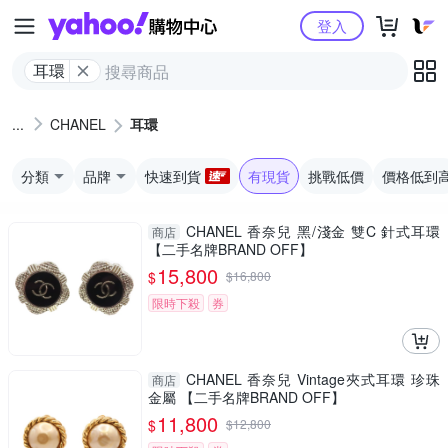
Yahoo購物中心
登入
耳環
CHANEL
耳環
分類
品牌
快速到貨
有現貨
挑戰低價
價格低到
CHANEL 香奈兒 黑/淺金 雙C 針式耳環
商店
【二手名牌BRAND OFF】
15,800
$
$
16,800
限時下殺
券
CHANEL 香奈兒 Vintage夾式耳環 珍珠
商店
金屬 【二手名牌BRAND OFF】
11,800
$
$
12,800