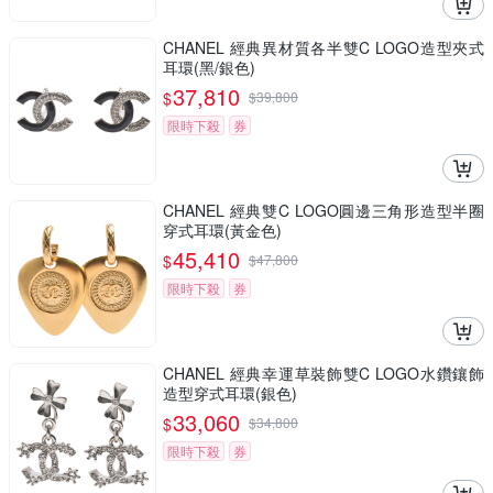
CHANEL 經典異材質各半雙C LOGO造型夾式
耳環(黑/銀色)
37,810
$
$
39,800
限時下殺
券
CHANEL 經典雙C LOGO圓邊三角形造型半圈
穿式耳環(黃金色)
45,410
$
$
47,800
限時下殺
券
CHANEL 經典幸運草裝飾雙C LOGO水鑽鑲飾
造型穿式耳環(銀色)
33,060
$
$
34,800
限時下殺
券