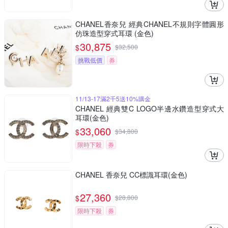
CHANEL香奈兒 經典CHANEL不規則字體圓形
仿珠造型穿式耳環 (金色)
30,875
$
$
32,500
挑戰低價
券
11/13-17滿2千5送10%購金
CHANEL 經典雙C LOGO半邊水鑽造型穿式大
耳環(金色)
33,060
$
$
34,800
限時下殺
券
CHANEL 香奈兒 CC標識耳環(金色)
27,360
$
$
28,800
限時下殺
券