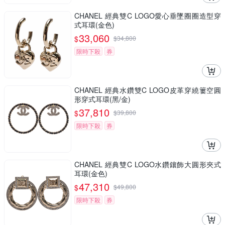
CHANEL 經典雙C LOGO愛心垂墜圈圈造型穿
式耳環(金色)
33,060
$
$
34,800
限時下殺
券
CHANEL 經典水鑽雙C LOGO皮革穿繞簍空圓
形穿式耳環(黑/金)
37,810
$
$
39,800
限時下殺
券
CHANEL 經典雙C LOGO水鑽鑲飾大圓形夾式
耳環(金色)
47,310
$
$
49,800
限時下殺
券