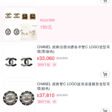
商品折價券
150元
CHANEL 經典琺瑯水鑽各半雙C LOGO造型耳
環(黑/銀色)
33,060
$
$
34,800
限時下殺
券
CHANEL 經典雙C LOGO波浪滾邊圓形造型耳
環(銀色)
37,810
$
$
39,800
限時下殺
券