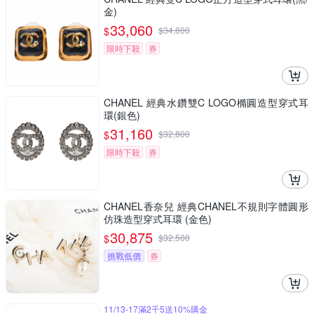
金)
33,060
$
$
34,800
限時下殺
券
CHANEL 經典水鑽雙C LOGO橢圓造型穿式耳
環(銀色)
31,160
$
$
32,800
限時下殺
券
CHANEL香奈兒 經典CHANEL不規則字體圓形
仿珠造型穿式耳環 (金色)
30,875
$
$
32,500
挑戰低價
券
11/13-17滿2千5送10%購金