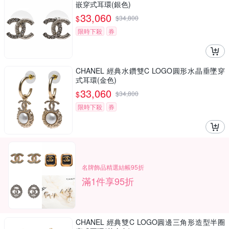
嵌穿式耳環(銀色)
33,060
$
$
34,800
限時下殺
券
CHANEL 經典水鑽雙C LOGO圓形水晶垂墜穿
式耳環(金色)
33,060
$
$
34,800
限時下殺
券
名牌飾品精選結帳95折
滿1件享95折
CHANEL 經典雙C LOGO圓邊三角形造型半圈