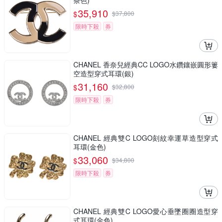
茶色)
35,910
$
$
37,800
限時下殺
券
CHANEL 香奈兒經典CC LOGO水鑽鑲嵌圓形簍
空造型穿式耳環(銀)
31,160
$
$
32,800
限時下殺
券
CHANEL 經典雙C LOGO刻紋幸運草造型穿式
耳環(金色)
33,060
$
$
34,800
限時下殺
券
CHANEL 經典雙C LOGO愛心垂墜圈圈造型穿
式耳環(金色)