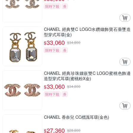
限時下殺
券
CHANEL 經典雙C LOGO水鑽鑲飾寶石垂墜造
型穿式耳環(金)
33,060
$
$
34,800
限時下殺
券
CHANEL 經典珍珠鑲嵌雙C LOGO蜜桃色飾邊
造型穿式耳環(蜜桃粉X金)
33,060
$
$
34,800
限時下殺
券
CHANEL 香奈兒 CC標識耳環(金色)
27,360
$
$
28,800