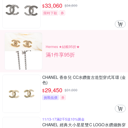
33,060
$
$
34,800
限時下殺
券
Hermes ★結帳95折★
滿1件享95折
CHANEL 香奈兒 CC水鑽復古造型穿式耳環 (金
色)
29,450
$
$
31,000
挑戰低價
券
11/13-17滿2千5送10%購金
CHANEL 經典大小星星雙C LOGO水鑽鑲飾穿