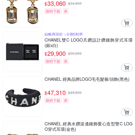
33,060
$
$
34,800
限時下殺
券
結帳再現折↘分期0利率
CHANEL雙C LOGO爪鑽設計鑽鑲飾穿式耳環
(銀x白)
29,900
$
$
30,800
限時下殺
券
CHANEL 經典品牌LOGO毛毛髮箍/頭飾(黑色)
47,310
$
$
49,800
限時下殺
券
CHANEL 經典水鑽滾邊鑲飾愛心造型雙C LOG
O穿式耳環(金色)