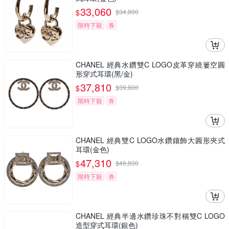
33,060
$
$
34,800
限時下殺
券
CHANEL 經典水鑽雙C LOGO皮革穿繞簍空圓
形穿式耳環(黑/金)
37,810
$
$
39,800
限時下殺
券
CHANEL 經典雙C LOGO水鑽鑲飾大圓形夾式
耳環(金色)
47,310
$
$
49,800
限時下殺
券
CHANEL 經典半邊水鑽珍珠不對稱雙C LOGO
造型穿式耳環(銀色)