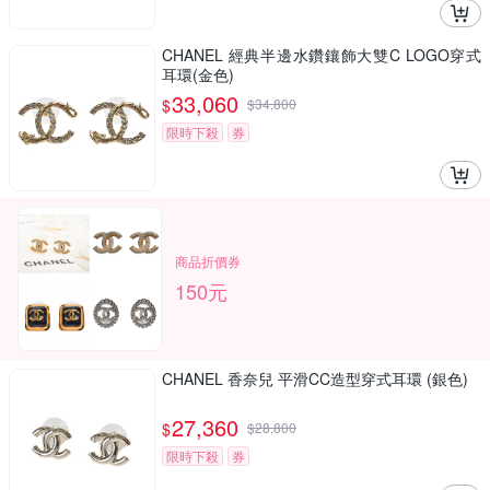
CHANEL 經典半邊水鑽鑲飾大雙C LOGO穿式
耳環(金色)
33,060
$
$
34,800
限時下殺
券
商品折價券
150元
CHANEL 香奈兒 平滑CC造型穿式耳環 (銀色)
27,360
$
$
28,800
限時下殺
券