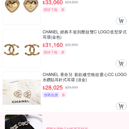
33,060
$
$
34,800
限時下殺
券
CHANEL 經典不規則壓紋雙C LOGO造型穿式
耳環(金色)
31,160
$
$
32,800
限時下殺
券
CHANEL 香奈兒 新款縷空格紋愛心CC LOGO
水鑽貼耳針式耳環 (淡金)
28,025
$
$
29,500
挑戰低價
券
國際名牌飾品結帳再享85折