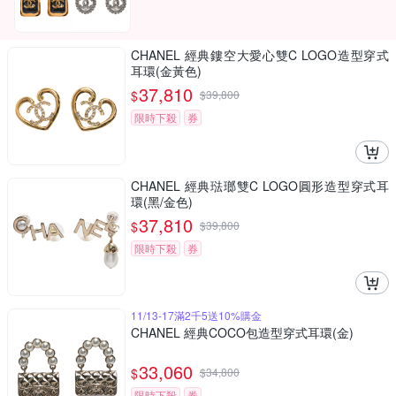
CHANEL 經典鏤空大愛心雙C LOGO造型穿式
耳環(金黃色)
37,810
$
$
39,800
限時下殺
券
CHANEL 經典琺瑯雙C LOGO圓形造型穿式耳
環(黑/金色)
37,810
$
$
39,800
限時下殺
券
11/13-17滿2千5送10%購金
CHANEL 經典COCO包造型穿式耳環(金)
33,060
$
$
34,800
限時下殺
券