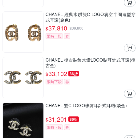
CHANEL 經典水鑽雙C LOGO簍空半圈造型穿
式耳環(金色)
37,810
$
$
39,800
限時下殺
券
CHANEL 復古裝飾水鑽LOGO貼耳針式耳環(復
古金)
33,102
$
86折
限時下殺
券
CHANEL 雙C LOGO珠飾耳針式耳環(淡金)
31,201
$
86折
限時下殺
券