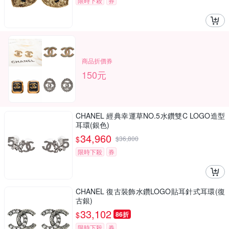
限時下殺
券
商品折價券
150元
CHANEL 經典幸運草NO.5水鑽雙C LOGO造型
耳環(銀色)
34,960
$
$
36,800
限時下殺
券
CHANEL 復古裝飾水鑽LOGO貼耳針式耳環(復
古銀)
33,102
$
86折
限時下殺
券