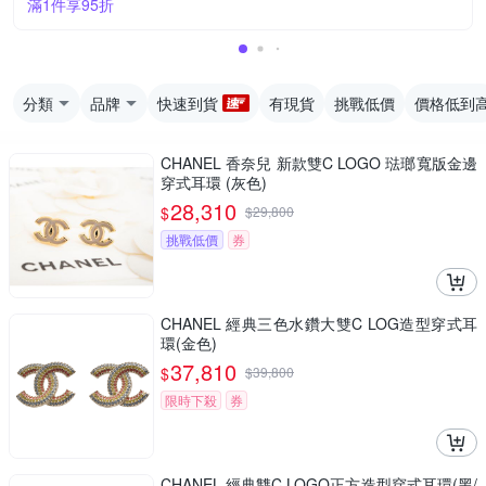
滿1件享95折
分類
品牌
快速到貨
有現貨
挑戰低價
價格低到
CHANEL 香奈兒 新款雙C LOGO 琺瑯寬版金邊
穿式耳環 (灰色)
28,310
$
$
29,800
挑戰低價
券
CHANEL 經典三色水鑽大雙C LOG造型穿式耳
環(金色)
37,810
$
$
39,800
限時下殺
券
CHANEL 經典雙C LOGO正方造型穿式耳環(黑/