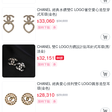
CHANEL 經典水鑽雙C LOGO簍空愛心造型穿
式耳環(金色)
33,060
$
$
34,800
限時下殺
券
CHANEL 雙C LOGO方鑽設計貼耳針式耳環(黑/
淡金)
32,151
$
86折
限時下殺
券
CHANEL 經典愛心排列雙C LOGO圓形造型耳
環(金色)
28,310
$
$
29,800
限時下殺
券