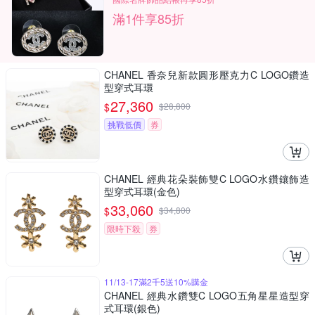
滿1件享85折
CHANEL 香奈兒新款圓形壓克力C LOGO鑽造
型穿式耳環
27,360
$
$
28,800
挑戰低價
券
CHANEL 經典花朵裝飾雙C LOGO水鑽鑲飾造
型穿式耳環(金色)
33,060
$
$
34,800
限時下殺
券
11/13-17滿2千5送10%購金
CHANEL 經典水鑽雙C LOGO五角星星造型穿
式耳環(銀色)