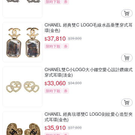
限時下殺
券
CHANEL 經典雙C LOGO毛線水晶垂墜穿式耳
環(金色)
37,810
$
$
39,800
限時下殺
券
CHANEL雙C小LOGO大小鏤空愛心設計鑽鑲式
穿式耳環(淡金)
33,060
$
$
34,800
限時下殺
券
CHANEL 經典琺瑯雙C LOGO刻紋愛心造型夾
式耳環(金色)
35,910
$
$
37,800