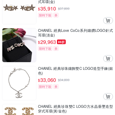
式耳環(金)
35,910
$
$
37,800
限時下殺
券
CHANEL 經典Love CoCo系列鑲鑽LOGO針式
耳環(淡金)
29,963
$
86折
限時下殺
券
CHANEL 經典珍珠鑲飾雙C LOGO造型手鍊(銀
色)
33,060
$
$
34,800
限時下殺
券
CHANEL 經典珍珠雙C LOGO方水晶垂墜造型
穿式耳環(黃/金色)