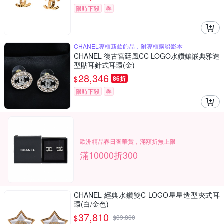
限時下殺
券
CHANEL專櫃新款飾品，附專櫃購證影本
CHANEL 復古宮廷風CC LOGO水鑽鑲嵌典雅造
型貼耳針式耳環(金)
28,346
$
86折
限時下殺
券
歐洲精品春日奢華賞，滿額折無上限
滿10000折300
CHANEL 經典水鑽雙C LOGO星星造型夾式耳
環(白/金色)
37,810
$
$
39,800