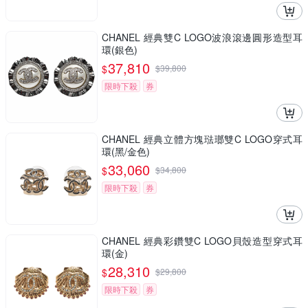
CHANEL 經典雙C LOGO波浪滾邊圓形造型耳
環(銀色)
37,810
$
$
39,800
限時下殺
券
CHANEL 經典立體方塊琺瑯雙C LOGO穿式耳
環(黑/金色)
33,060
$
$
34,800
限時下殺
券
CHANEL 經典彩鑽雙C LOGO貝殼造型穿式耳
環(金)
28,310
$
$
29,800
限時下殺
券