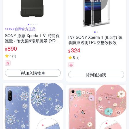
SONY台灣官方正品
SONY 原廠 Xperia 1 VI 時尚保
IN7 SONY Xperia 1 (6.5吋) 氣
護殼 - 附支架&環形腕帶 (XQZ-
囊防摔透明TPU空壓殼軟殼
CBEC)
890
324
$
$
5
(
1
)
5
(
1
)
券
券
加入購物車
貨到通知我