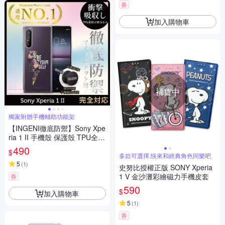
券
加入購物車
補貨中
獨家附贈手機輔助功能架
【INGENI徹底防禦】Sony Xpe
ria 1 II 手機殼 保護殼 TPU全軟
式 設計師彩繪手機殼-做你自己
490
$
多款可選擇,快來和經典角色同樂吧
5
(
1
)
史努比授權正版 SONY Xperia
1 V 金沙灘彩繪磁力手機皮套
券
590
$
加入購物車
5
(
1
)
券