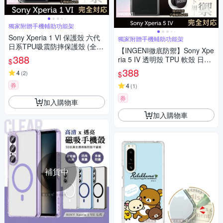
獨家附贈手機輔助功能架
Sony Xperia 1 VI 保護殼 六代
獨家附贈手機輔助功能架
日系TPU吸震防摔保護殼 (全軟
【INGENI徹底防禦】Sony Xpe
式) 【INGENI徹底防禦】
388
ria 5 IV 透明殼 TPU 軟殼 日系
$
全軟式TPU吸震防摔保護殼
388
4
(
2
)
$
券
4
(
1
)
券
加入購物車
加入購物車
補貨中