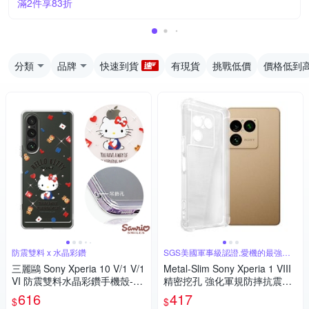
滿2件享83折
分類
品牌
快速到貨
有現貨
挑戰低價
價格低到
防震雙料 x 水晶彩鑽
SGS美國軍事級認證,愛機的最強守
護者
三麗鷗 Sony Xperia 10 V/1 V/1
Metal-Slim Sony Xperia 1 VIII
VI 防震雙料水晶彩鑽手機殼-小
精密挖孔 強化軍規防摔抗震手
熊凱蒂
機殼
616
417
$
$