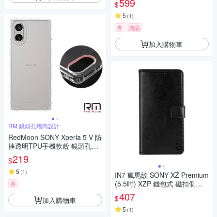
599
$
5
(
1
)
券
贈品
加入購物車
RM 鏡頭孔增高設計
RedMoon SONY Xperia 5 V 防
摔透明TPU手機軟殼 鏡頭孔增
高版
219
$
5
(
1
)
IN7 瘋馬紋 SONY XZ Premium
(5.5吋) XZP 錢包式 磁扣側掀P
券
U皮套 吊飾孔 手機皮套保護殼
407
$
加入購物車
5
(
1
)