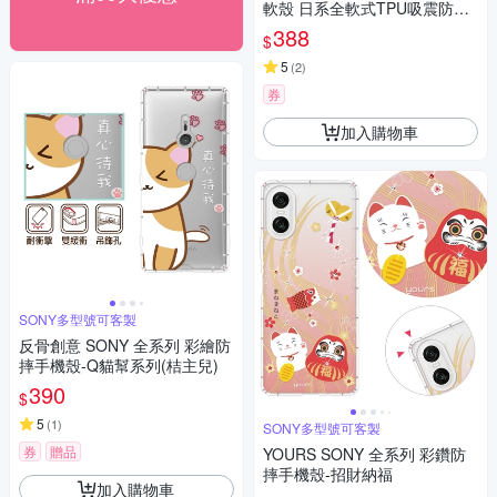
軟殼 日系全軟式TPU吸震防摔
保護殼【INGENI徹底防禦】
388
$
5
(
2
)
券
加入購物車
SONY多型號可客製
反骨創意 SONY 全系列 彩繪防
摔手機殼-Q貓幫系列(桔主兒)
390
$
5
(
1
)
SONY多型號可客製
券
贈品
YOURS SONY 全系列 彩鑽防
摔手機殼-招財納福
加入購物車