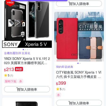
加入購物車
全機包覆防摔 抗黃化
YADI SONY Xperia 5 V 6.1吋 2
023 美國軍方米爾標準測試認
證軍規手機空壓殼
簡約即是經典
213
86折
$
CITY都會風 SONY Xperia 1 VI
5
(
1
)
六代 插卡立架磁力手機皮套 有
吊飾孔
限時下殺
券
399
$
加入購物車
5
(
1
)
券
加入購物車