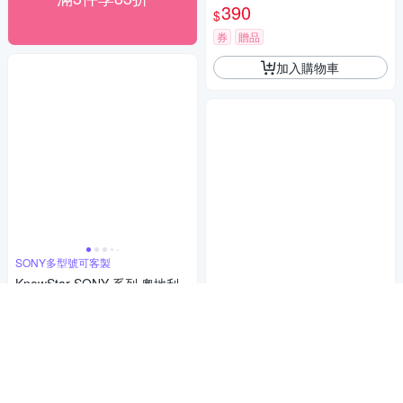
390
$
券
贈品
加入購物車
SONY多型號可客製
KnowStar SONY 系列 奧地利
彩鑽防摔手機殼-櫻花町
RM 耐衝擊空壓殼
1,088
$
RedMoon SONY Xperia 1 III
耐衝擊四角防護TPU手機軟殼
券
贈品
219
$
加入購物車
券