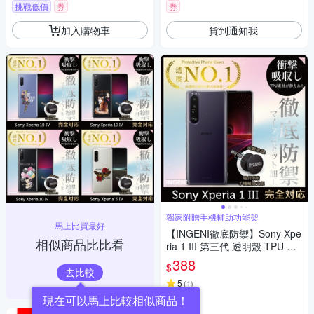
挑戰低價
券
券
加入購物車
貨到通知我
獨家附贈手機輔助功能架
馬上比買最好
【INGENI徹底防禦】Sony Xpe
相似商品比比看
ria 1 III 第三代 透明殼 TPU 軟
殼 日系全軟式TPU吸震防摔保
388
$
護殼
去比較
5
(
1
)
現在可以馬上比較相似商品！
券