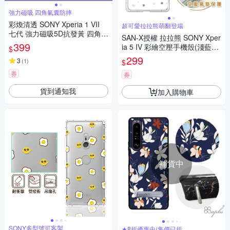
強力磁吸 四角氣囊防摔
彩煥清透 SONY Xperia 1 VII
超可愛拉拉熊萌翻登場
七代 強力磁吸5D抗發黃 四角氣
SAN-X授權 拉拉熊 SONY Xper
囊防摔軟邊手機殼
399
ia 5 IV 彩繪空壓手機殼(淺藍撒
$
嬌)
299
3
(
1
)
$
券
券
貨到通知我
加入購物車
補貨中
SONY多型號可客製
★8折優惠中(售價已折