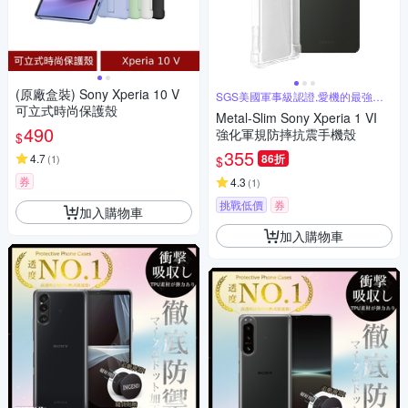
(原廠盒裝) Sony Xperia 10 V
SGS美國軍事級認證,愛機的最強守
護者
可立式時尚保護殼
Metal-Slim Sony Xperia 1 VI
490
強化軍規防摔抗震手機殼
$
355
4.7
86折
(
1
)
$
券
4.3
(
1
)
挑戰低價
券
加入購物車
加入購物車