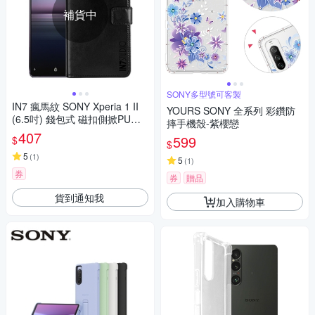
補貨中
SONY多型號可客製
IN7 瘋馬紋 SONY Xperia 1 II
YOURS SONY 全系列 彩鑽防
(6.5吋) 錢包式 磁扣側掀PU皮
摔手機殼-紫櫻戀
套 手機皮套保護殼
407
599
$
$
5
(
1
)
5
(
1
)
券
券
贈品
貨到通知我
加入購物車