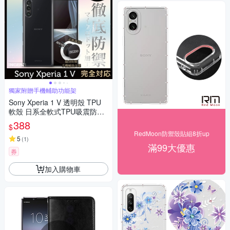
獨家附贈手機輔助功能架
Sony Xperia 1 V 透明殼 TPU
軟殼 日系全軟式TPU吸震防摔
保護殼【INGENI徹底防禦】
388
$
RedMoon防禦殼貼組8折up
5
(
1
)
滿99大優惠
券
加入購物車