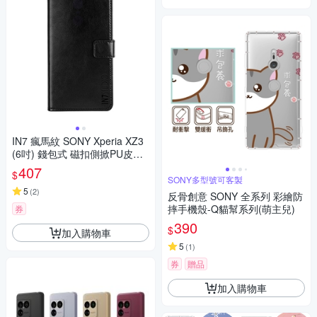
IN7 瘋馬紋 SONY Xperia XZ3
(6吋) 錢包式 磁扣側掀PU皮套
吊飾孔 手機皮套保護殼
407
$
SONY多型號可客製
5
(
2
)
反骨創意 SONY 全系列 彩繪防
摔手機殼-Q貓幫系列(萌主兒)
券
390
$
加入購物車
5
(
1
)
券
贈品
加入購物車