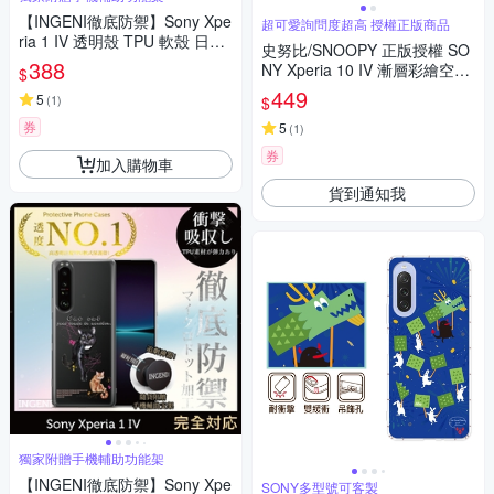
【INGENI徹底防禦】Sony Xpe
超可愛詢問度超高 授權正版商品
ria 1 IV 透明殼 TPU 軟殼 日系
史努比/SNOOPY 正版授權 SO
全軟式TPU吸震防摔保護殼
388
NY Xperia 10 IV 漸層彩繪空壓
$
手機殼(郊遊)
449
5
(
1
)
$
券
5
(
1
)
券
加入購物車
貨到通知我
獨家附贈手機輔助功能架
【INGENI徹底防禦】Sony Xpe
SONY多型號可客製