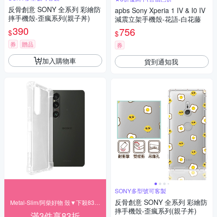
反骨創意 SONY 全系列 彩繪防
apbs Sony Xperia 1 IV & I0 IV
摔手機殼-歪瘋系列(親子丼)
減震立架手機殼-花語-白花藤
390
756
$
$
券
贈品
券
加入購物車
貨到通知我
SONY多型號可客製
反骨創意 SONY 全系列 彩繪防
Metal-Slim/阿柴好物 殼▼下殺83折起
摔手機殼-歪瘋系列(親子丼)
滿3件享83折