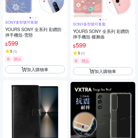
SONY多型號可客製
SONY多型號可客製
YOURS SONY 全系列 彩鑽防
YOURS SONY 全系列 彩鑽防
摔手機殼-雪戀
摔手機殼-蝶舞曲
599
599
$
$
5
(
1
)
5
(
1
)
券
贈品
券
贈品
加入購物車
加入購物車