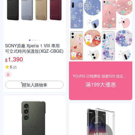
SONY原廠 Xperia 1 VIII 專用
可立式時尚保護殼(XQZ-CBGE)
1,390
$
5
(
2
)
券
YOURS 日韓鑽殼 甜蜜520 指定品好禮
滿199大優惠
加入購物車
補貨中