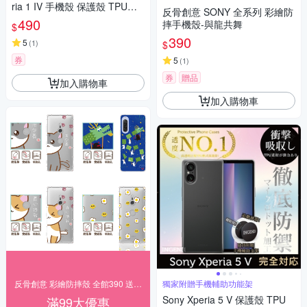
ria 1 IV 手機殼 保護殼 TPU全
反骨創意 SONY 全系列 彩繪防
軟式 設計師彩繪手機殼-一貓又
490
摔手機殼-與龍共舞
$
一貓
390
5
(
1
)
$
券
5
(
1
)
券
贈品
加入購物車
加入購物車
反骨創意 彩繪防摔殼 全館390 送好禮
獨家附贈手機輔助功能架
Sony Xperia 5 V 保護殼 TPU
滿99大優惠