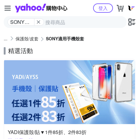
Yahoo購物中心
登入
SONY適
用手機殼
套
保護殼/皮套
SONY適用手機殼套
精選活動
YADI保護殼/貼▼1件85折、2件83折