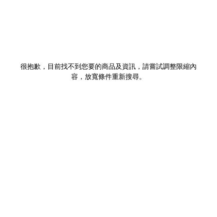
很抱歉，目前找不到您要的商品及資訊，請嘗試調整限縮內
容，放寬條件重新搜尋。