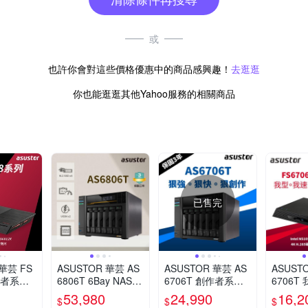
或
也許你會對這些價格優惠中的商品感興趣！
去逛逛
你也能逛逛其他Yahoo服務的相關商品
已售完
 華芸 FS
ASUSTOR 華芸 AS
ASUSTOR 華芸 AS
ASUST
創作者系列
6806T 6Bay NAS
6706T 創作者系列
6706T
 NAS網路
網路儲存伺服器
6Bay NAS網路儲存
地系列 6
53,980
24,990
16,2
$
$
$
伺服器
AS 網