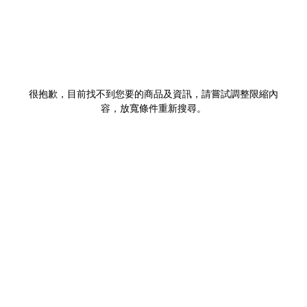
很抱歉，目前找不到您要的商品及資訊，請嘗試調整限縮內
容，放寬條件重新搜尋。