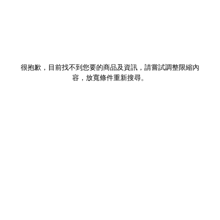
很抱歉，目前找不到您要的商品及資訊，請嘗試調整限縮內
容，放寬條件重新搜尋。